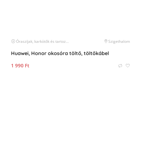
Óraszíjak, karkötők és tartozékok
óra kiegészítők
Szigethalom
Huawei, Honor okosóra töltő, töltőkábel
1 990
Ft