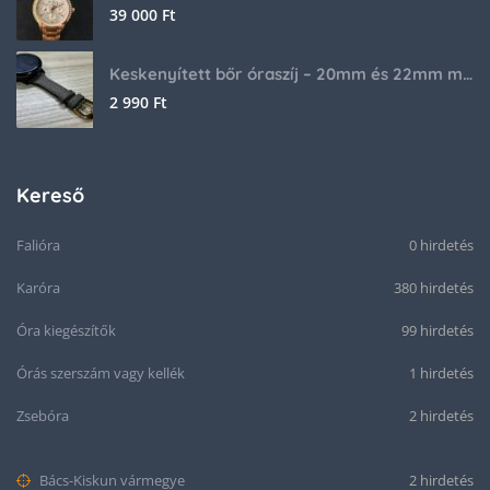
39 000
Ft
Keskenyített bőr óraszíj – 20mm és 22mm méretben
2 990
Ft
Kereső
Falióra
0 hirdetés
Karóra
380 hirdetés
Óra kiegészítők
99 hirdetés
Órás szerszám vagy kellék
1 hirdetés
Zsebóra
2 hirdetés
Bács-Kiskun vármegye
2 hirdetés