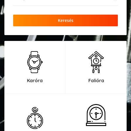
Keresés
Karóra
Falióra