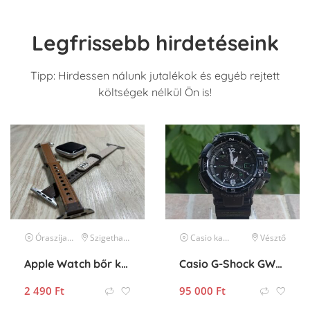
Legfrissebb hirdetéseink
Tipp: Hirdessen nálunk jutalékok és egyéb rejtett
költségek nélkül Ön is!
Óraszíjak, karkötők és tartozékok
Szigethalom
óra kiegészítők
Casio
karóra
Vésztő
Apple Watch bőr két színű óraszíj
Casio G-Shock GW-A1100-1A3JF
2 490
Ft
95 000
Ft