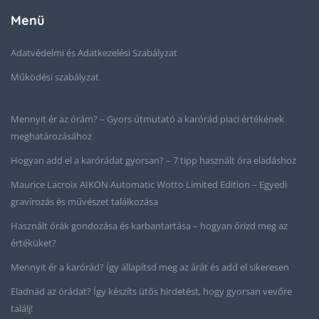
Menü
Adatvédelmi és Adatkezelési Szabályzat
Működési szabályzat
Mennyit ér az órám? – Gyors útmutató a karórád piaci értékének
meghatározásához
Hogyan add el a karórádat gyorsan? – 7 tipp használt óra eladáshoz
Maurice Lacroix AIKON Automatic Wotto Limited Edition – Egyedi
gravírozás és művészet találkozása
Használt órák gondozása és karbantartása – hogyan őrizd meg az
értéküket?
Mennyit ér a karórád? Így állapítsd meg az árát és add el sikeresen
Eladnád az órádat? Így készíts ütős hirdetést, hogy gyorsan vevőre
találj!