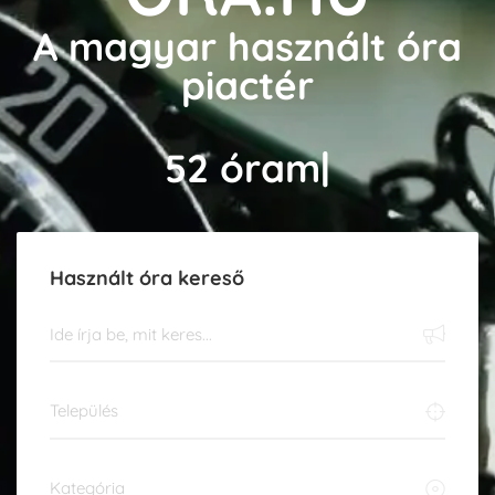
A magyar használt óra
piactér
362 238 25
|
Használt óra kereső