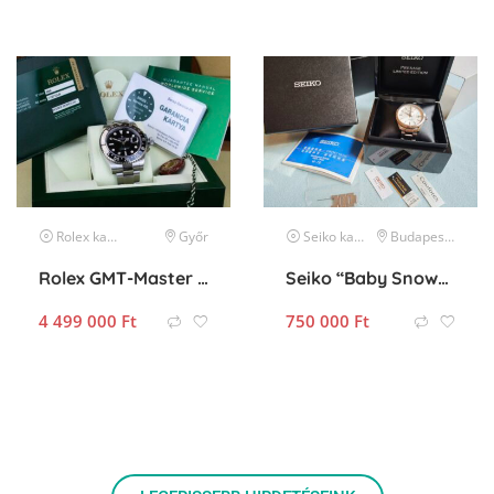
Rolex
karóra
Győr
Seiko
karóra
Budapest II. kerület
Rolex GMT-Master II 116710LN
Seiko “Baby Snowflake” Presage SJE073J1/SARA015 Limited Edition
4 499 000
Ft
750 000
Ft