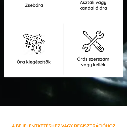
Asztali vagy
Zsebóra
kandalló óra
Órás szerszám
Óra kiegészítők
vagy kellék
A BEJELENTKEZÉSHEZ VAGY REGISZTRÁCIÓHOZ