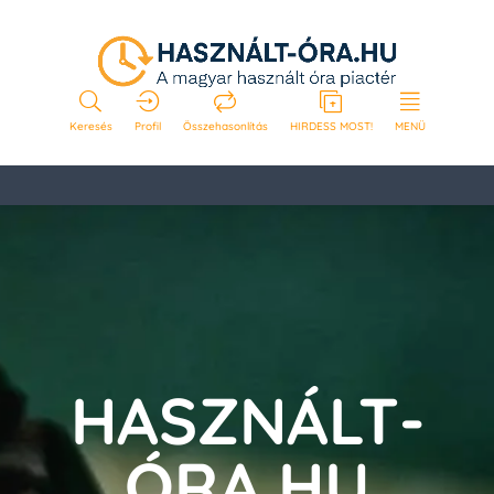
Keresés
Profil
Összehasonlítás
HIRDESS MOST!
MENÜ
HASZNÁLT-
ÓRA.HU