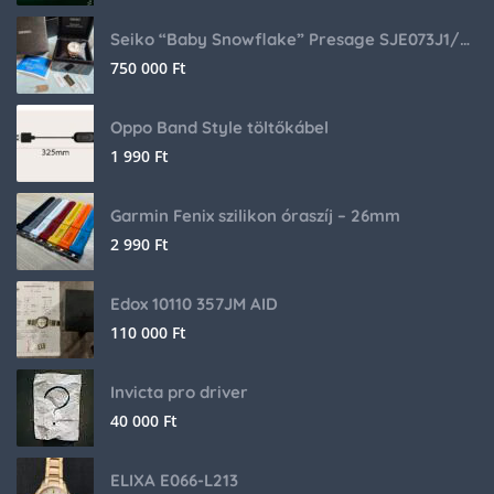
Seiko “Baby Snowflake” Presage SJE073J1/SARA015 Limited Edition
750 000
Ft
Oppo Band Style töltőkábel
1 990
Ft
Garmin Fenix szilikon óraszíj – 26mm
2 990
Ft
Edox 10110 357JM AID
110 000
Ft
Invicta pro driver
40 000
Ft
ELIXA E066-L213