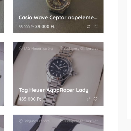
Casio Wave Ceptor napelemes rádióvezérelt férfi karóra
39 000
Ft
85 000
Ft
TAG Heuer
karóra
Budapest XIII. kerület
Tag Heuer AquaRacer Lady
485 000
Ft
Longines
karóra
Budapest XIII. kerület