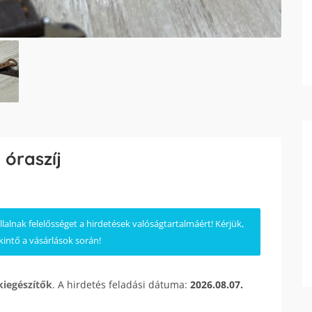
 óraszíj
lnak felelősséget a hirdetések valóságtartalmáért! Kérjük,
kintő a vásárlások során!
kiegészítők
. A hirdetés feladási dátuma:
2026.08.07.