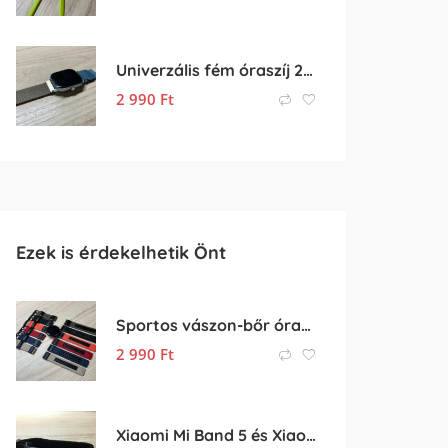
Univerzális fém óraszíj 20mm (óra szíj)
2 990
Ft
Ezek is érdekelhetik Önt
Sportos vászon-bőr óraszíj 20mm-es órához
2 990
Ft
Xiaomi Mi Band 5 és Xiaomi Mi Band 6 gumis pótszíj (fekete)