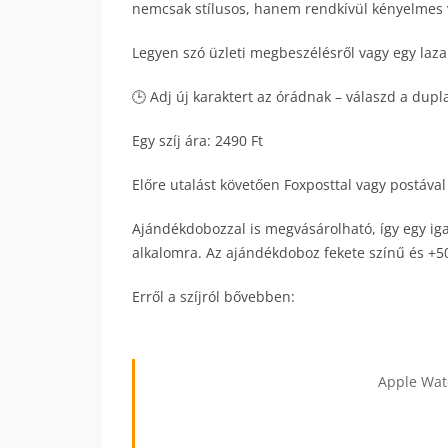
nemcsak stílusos, hanem rendkívül kényelmes 
Legyen szó üzleti megbeszélésről vagy egy laza 
🕒 Adj új karaktert az órádnak – válaszd a dup
Egy szíj ára: 2490 Ft
Előre utalást követően Foxposttal vagy postával
Ajándékdobozzal is megvásárolható, így egy ig
alkalomra. Az ajándékdoboz fekete színű és +50
Erről a szíjról bővebben:
Apple Watc