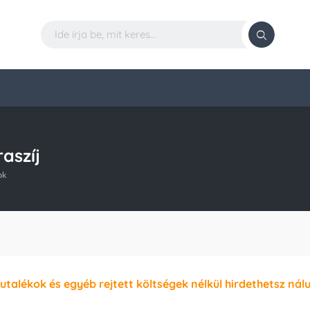
aszíj
ok
jutalékok és egyéb rejtett költségek nélkül hirdethetsz nál