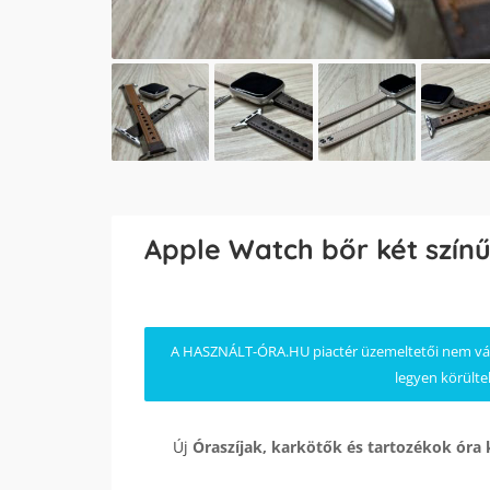
Apple Watch bőr két színű
A HASZNÁLT-ÓRA.HU piactér üzemeltetői nem válla
legyen körülte
Új
Óraszíjak, karkötők és tartozékok
óra 