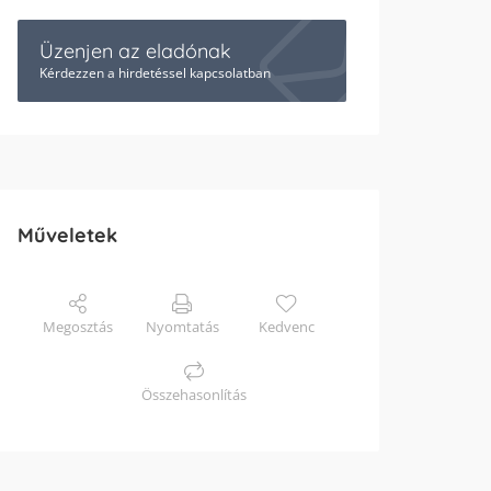
Üzenjen az eladónak
Kérdezzen a hirdetéssel kapcsolatban
Műveletek
Megosztás
Nyomtatás
Kedvenc
Összehasonlítás