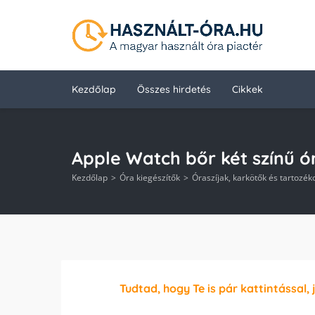
Kezdőlap
Összes hirdetés
Cikkek
Apple Watch bőr két színű ór
Kezdőlap
Óra kiegészítők
Óraszíjak, karkötők és tartozék
Tudtad, hogy Te is pár kattintással, 