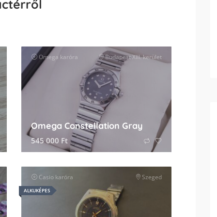
actérről
ők
Omega
karóra
Budapest XIII. kerület
Omega Constellation Gray
545 000
Ft
ők
Casio
karóra
Szeged
ALKUKÉPES