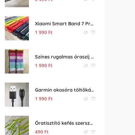
Xiaomi Smart Band 7 Pro szilikon szíj
1 990
Ft
Színes rugalmas óraszíj (óra szíj) 20mm
1 990
Ft
Garmin okosóra töltőkábel
1 990
Ft
Óratisztító kefés szerszám
490
Ft