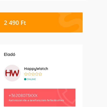
2 490
Ft
Eladó
HappyWatch
ONLINE
+36208073XXX
Kattintson ide a telefonszám felfedéséhez