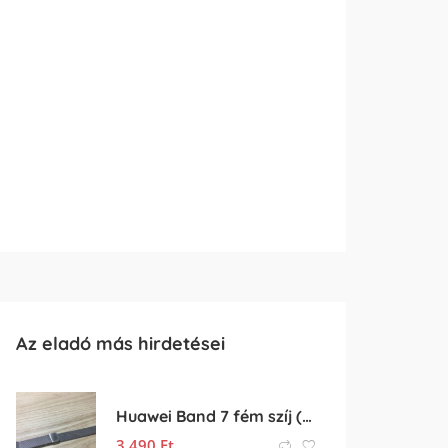
Az eladó más hirdetései
Huawei Band 7 fém szíj (fém óraszíj, rozsdamentes acél szíj)
3 490
Ft