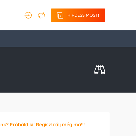
HIRDESS MOST!
unk? Próbáld ki! Regisztrálj még ma!!!