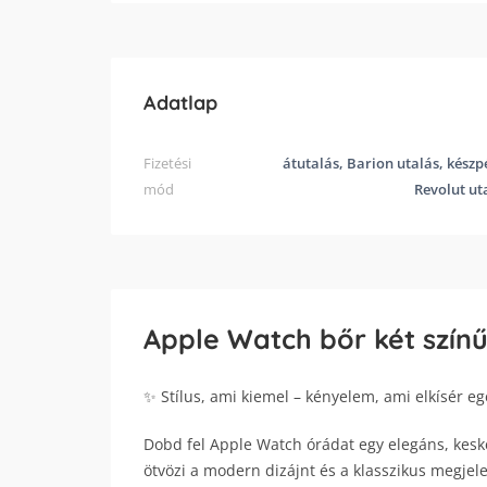
Adatlap
Fizetési
átutalás, Barion utalás, készp
mód
Revolut ut
Apple Watch bőr két színű
✨ Stílus, ami kiemel – kényelem, ami elkísér e
Dobd fel Apple Watch órádat egy elegáns, kesken
ötvözi a modern dizájnt és a klasszikus megje