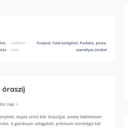
énz,
Szállítási
Foxpost, futárszolgálat, Packeta, posta,
alás
mód
személyes átvétel
 óraszíj
gész nap ✨
yített, dupla színű bőr óraszíjjal, amely tökéletesen
lenést. A gondosan válogatott, prémium minőségű bőr