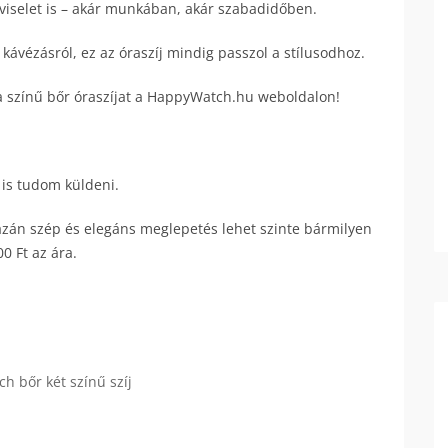
viselet is – akár munkában, akár szabadidőben.
kávézásról, ez az óraszíj mindig passzol a stílusodhoz.
la színű bőr óraszíjat a HappyWatch.hu weboldalon!
 is tudom küldeni.
azán szép és elegáns meglepetés lehet szinte bármilyen
0 Ft az ára.
h bőr két színű szíj