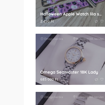
Halloween Apple Watch lila színű szilikon óraszíj
2 490
Ft
Omega
karóra
Budapest XIII. kerület
Omega Seamaster 18K Lady
685 000
Ft
Omega
karóra
Budapest XIII. kerület