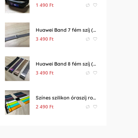
1 490
Ft
Huawei Band 7 fém szíj (fém óraszíj, rozsdamentes acél szíj)
3 490
Ft
Huawei Band 8 fém szíj (fém óraszíj, rozsdamentes acél szíj)
3 490
Ft
Színes szilikon óraszíj rombusz mintával (20mm-es méret)
2 490
Ft