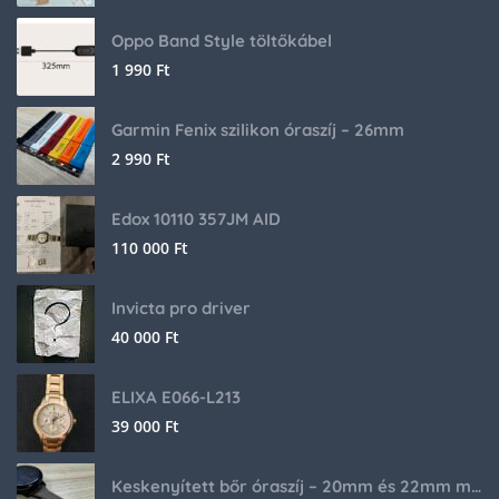
Oppo Band Style töltőkábel
1 990
Ft
Garmin Fenix szilikon óraszíj – 26mm
2 990
Ft
Edox 10110 357JM AID
110 000
Ft
Invicta pro driver
40 000
Ft
ELIXA E066-L213
39 000
Ft
Keskenyített bőr óraszíj – 20mm és 22mm méretben