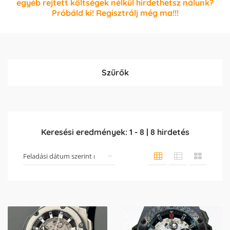
egyéb rejtett költségek nélkül hirdethetsz nálunk?
Próbáld ki! Regisztrálj még ma!!!
Szűrők
Keresési eredmények:
1
-
8
|
8
hirdetés