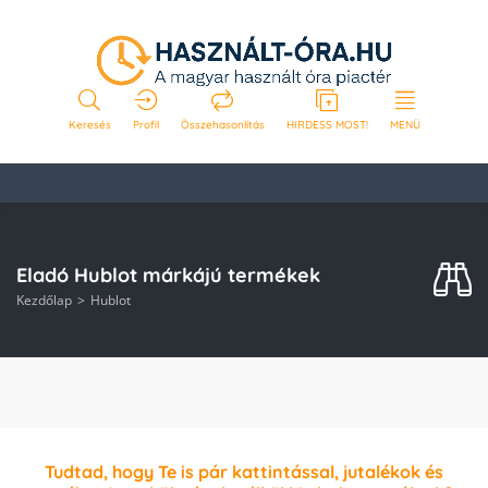
Keresés
Profil
Összehasonlítás
HIRDESS MOST!
MENÜ
Eladó Hublot márkájú termékek
Kezdőlap
Hublot
Tudtad, hogy Te is pár kattintással, jutalékok és