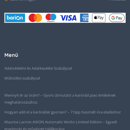
Menü
Adatvédelmi és Adatkezelési Szabályzat
Működési szabályzat
Mennyit ér az órám? – Gyors útmutató a karórád piaci értékének
meghatározásához
Hogyan add el a karórádat gyorsan? – 7 tipp használt óra eladáshoz
Maurice Lacroix AIKON Automatic Wotto Limited Edition – Egyedi
gravírozás és művészet találkozása