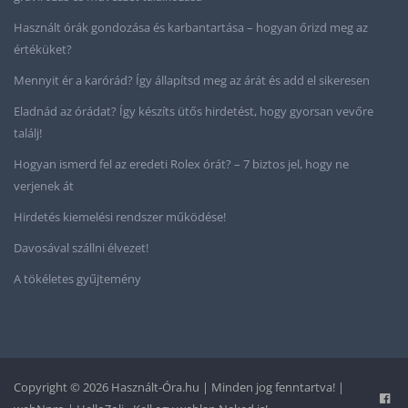
Használt órák gondozása és karbantartása – hogyan őrizd meg az
értéküket?
Mennyit ér a karórád? Így állapítsd meg az árát és add el sikeresen
Eladnád az órádat? Így készíts ütős hirdetést, hogy gyorsan vevőre
találj!
Hogyan ismerd fel az eredeti Rolex órát? – 7 biztos jel, hogy ne
verjenek át
Hirdetés kiemelési rendszer működése!
Davosával szállni élvezet!
A tökéletes gyűjtemény
Copyright © 2026 Használt-Óra.hu | Minden jog fenntartva! |