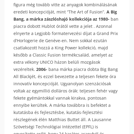
figura még tovább vitte az anyagok kombinálásának
eredeti koncepcióját, mint “The Art of Fusion”.
A Big
Bang, a márka zászlóshajó kollekciója az 1980-
ban
piacra dobott Hublot órától vette a jelet . Azonnal
elnyerte a Legjobb formatervezési díjat a Grand Prix
d’Horlogerie de Genève-en. Nem sokkal ezután
csatlakozott hozzá a King Power kollekció, majd
később a Classic Fusion termékcsalád, amelyet az
extra vékony UNICO házon belüli mozgások
vezéreltek.
2006-
ban
a márka piacra dobta Big Bang
All Blackjét, és ezzel bevezette a teljesen fekete óra
innovatív koncepcióját. Ugyanolyan szenzációsak
voltak az egymillió dolláros órák: teljesen fehér vagy
fekete gyémántokkal vannak kirakva, pontosan
ennyibe kerültek. A márka továbbra is befektet a
kutatásba és fejlesztésbe, kutatás-fejlesztési
részlegének élén Matthias Buttet áll. A Lausanne
Szövetségi Technológiai Intézettel (EPFL) is
egyesítette erőit, hogy 24 karátos aranyból és