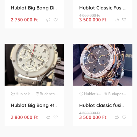
Hublot Big Bang Diamonds Lady
Hublot Classic Fusion Chronograph
4 000 000
Ft
2 750 000
Ft
3 500 000
Ft
Hublot
karóra
Budapest XXIII. kerület
Hublot
karóra
Budapest XXIII. kerület
Hublot Big Bang 41 Aspen White kompletten
Hublot classic fusion chronograph gyári brilles
4 500 000
Ft
2 800 000
Ft
3 500 000
Ft