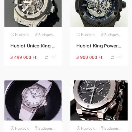
Hublot
karóra
Budapest XIII. kerület
Hublot
karóra
Budapest XXIII. kerület
Hublot Unico King Power Fullset 48mm
Hublot King Power TopCar Limited Edition
3 499 000
Ft
3 900 000
Ft
Hublot
karóra
Budapest XIII. kerület
Hublot
karóra
Budapest XXIII. kerület