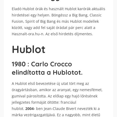
Eladó Hublot órák és használt Hublot karórák aktuális
hirdetései egy helyen. Böngéssz a Big Bang, Classic
Fusion, Spirit of Big Bang és más Hublot modellek
között, vagy add fel saját órádat pár perc alatt a
Hasznalt-ora.hu-n. Az első hirdetés díjmentes.
Hublot
1980
: Carlo Crocco
elindította a Hublotot.
A Hublot első bevezetése új utat tört meg az
óragyártásban, amikor az aranyat, egy nemesfémet,
gumival párosította. Az előlap egy hajó lőrésének
jellegzetes formáját öltötte: franciául
hublot.
2004-
ben Jean-Claude Bivert nevezték ki a
márka vezérigazgatójává. Ez a nagyobb, mint életű