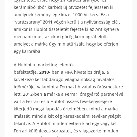
kerámiából (bór-karbid) új ötvözetet fejlesszen ki,
amelynek keménysége közel 1000 Vickers. Ez a
“varázsarany”
2011
végén került a nyilvánosság elé ,
amikor is Hublot tiszteletét fejezte ki az Antikythera
mechanizmus, az ókori görög kozmográf előtt,
amelyet a márka úgy miniatürizált, hogy beleférjen
egy karórába.
A Hublot a marketing jelentős
befektetője.
2010-
ben a FIFA hivatalos órája, a
következő két labdarúgó-világbajnokság hivatalos
időmérője, valamint a Forma-1 hivatalos órásmestere
lett. 2012-ben
a
márka a Ferrari óragyártó partnerévé
vált a Ferrari és a Hublot összes tevékenységére
kiterjedő megállapodás értelmében. mind a márka
imázsát, mind a két cég kereskedelmi tevékenységét
tekintve. A Hublot minden évben kiad egy vagy két
Ferrari különleges sorozatot, és világszerte minden