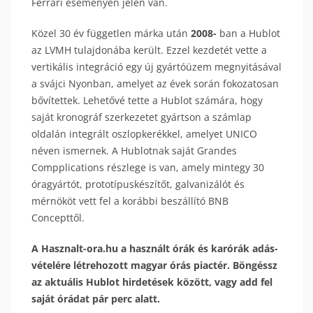
Ferrari eseményen jelen van.
Közel 30 év független márka után
2008-
ban a Hublot
az LVMH tulajdonába került. Ezzel kezdetét vette a
vertikális integráció egy új gyártóüzem megnyitásával
a svájci Nyonban, amelyet az évek során fokozatosan
bővítettek. Lehetővé tette a Hublot számára, hogy
saját kronográf szerkezetet gyártson a számlap
oldalán integrált oszlopkerékkel, amelyet UNICO
néven ismernek. A Hublotnak saját Grandes
Compplications részlege is van, amely mintegy 30
óragyártót, prototípuskészítőt, galvanizálót és
mérnököt vett fel a korábbi beszállító BNB
Concepttől.
A Hasznalt-ora.hu a használt órák és karórák adás-
vételére létrehozott magyar órás piactér. Böngéssz
az aktuális Hublot hirdetések között, vagy add fel
saját órádat pár perc alatt.