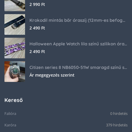
2 990
Ft
Krokodil mintás bőr óraszíj (12mm-es befogóval rendelkező órához)
2 490
Ft
Halloween Apple Watch lila színű szilikon óraszíj
2 490
Ft
Citizen series 8 NB6050-51W smaragd színű számlappal
Ár megegyezés szerint
Kereső
Falióra
0 hirdetés
Karóra
379 hirdetés