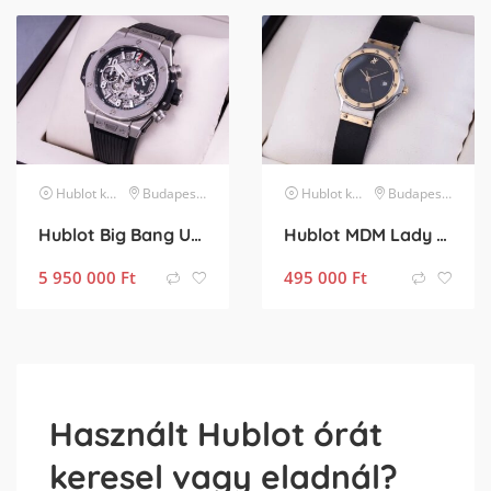
Hublot
karóra
Budapest XIII. kerület
Hublot
karóra
Budapest XIII. kerület
Hublot Big Bang Unico
Hublot MDM Lady 18k
5 950 000
Ft
495 000
Ft
Használt Hublot órát
keresel vagy eladnál?