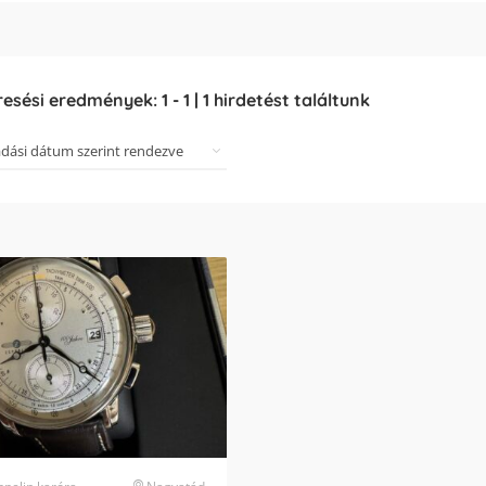
resési eredmények:
1
-
1
|
1
hirdetést találtunk