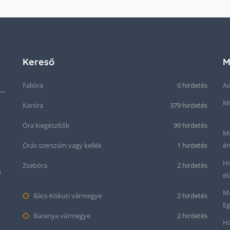
Kereső
M
Falióra
0 hirdetés
Ad
Seiko “Baby Snowflake” Presage SJE073J1/SARA015 Limited Edition
Mű
Karóra
379 hirdetés
Óra kiegészítők
99 hirdetés
Me
Órás szerszám vagy kellék
1 hirdetés
ér
Ho
Zsebóra
2 hirdetés
m
el
Ma
Bács-Kiskun vármegye
2 hirdetés
Eg
Baranya vármegye
2 hirdetés
Ha