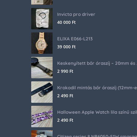
Invicta pro driver
40 000
Ft
ELIXA E066-L213
39 000
Ft
Keskenyíte
2 990
Ft
2 490
Ft
2 490
Ft