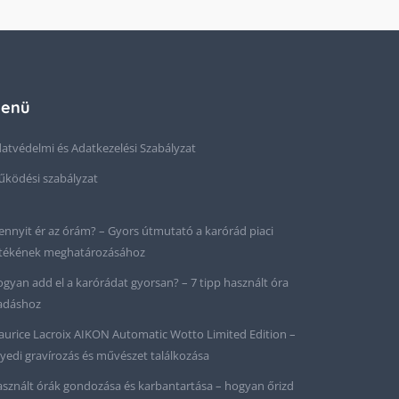
enü
atvédelmi és Adatkezelési Szabályzat
ködési szabályzat
nnyit ér az órám? – Gyors útmutató a karórád piaci
tékének meghatározásához
gyan add el a karórádat gyorsan? – 7 tipp használt óra
adáshoz
urice Lacroix AIKON Automatic Wotto Limited Edition –
yedi gravírozás és művészet találkozása
sznált órák gondozása és karbantartása – hogyan őrizd