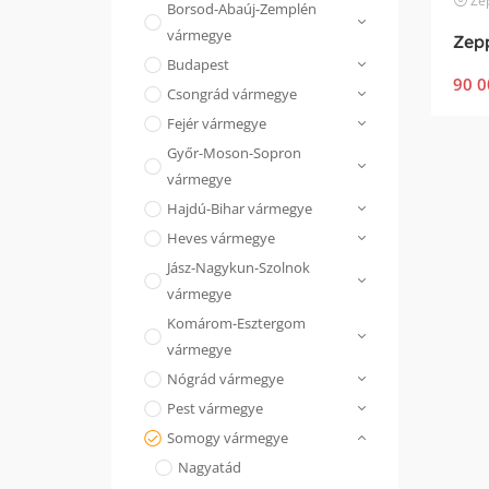
Ze
Borsod-Abaúj-Zemplén
vármegye
Zepp
Budapest
90 0
Csongrád vármegye
Fejér vármegye
Győr-Moson-Sopron
vármegye
Hajdú-Bihar vármegye
Heves vármegye
Jász-Nagykun-Szolnok
vármegye
Komárom-Esztergom
vármegye
Nógrád vármegye
Pest vármegye
Somogy vármegye
Nagyatád