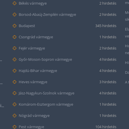
me
Békés vármegye
2 hirdetés
Me
Borsod-Abaúj-Zemplén vármegye
2 hirdetés
si
Budapest
345 hirdetés
El
ve
Csongrád vármegye
1 hirdetés
Ho
Fejér vármegye
2 hirdetés
ne
tt bőr óraszíj – 20mm és 22mm méretben
Győr-Moson-Sopron vármegye
4 hirdetés
Hi
Hajdú-Bihar vármegye
4 hirdetés
Da
Heves vármegye
3 hirdetés
A 
Krokodil mintás bőr óraszíj (12mm-es befogóval rendelkező órához)
Jász-Nagykun-Szolnok vármegye
4 hirdetés
Komárom-Esztergom vármegye
1 hirdetés
Halloween Apple Watch lila színű szilikon óraszíj
Nógrád vármegye
1 hirdetés
Pest vármegye
104 hirdetés
Citizen series 8 NB6050-51W smaragd színű számlappal