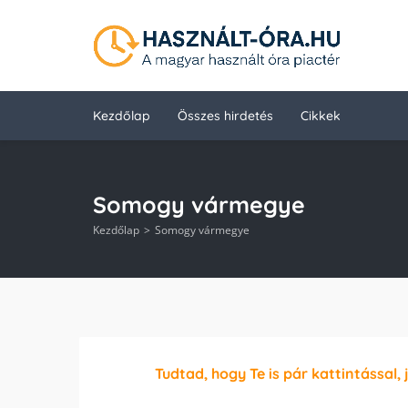
Kezdőlap
Összes hirdetés
Cikkek
Somogy vármegye
Kezdőlap
Somogy vármegye
Tudtad, hogy Te is pár kattintással, 