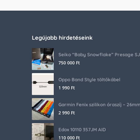
Legújabb hirdetéseink
750 000
Ft
Oppo Band Style töltőkábel
1 990
Ft
Garmin Fenix szilikon óraszíj – 26m
2 990
Ft
Edox 10110 357JM AID
110 000
Ft