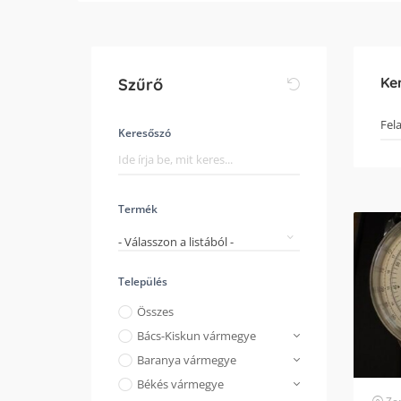
Ke
Szűrő
Keresőszó
Termék
- Válasszon a listából -
Település
Összes
Bács-Kiskun vármegye
Baranya vármegye
Békés vármegye