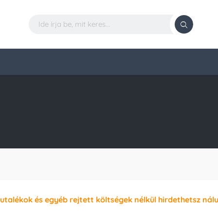
jutalékok és egyéb rejtett költségek nélkül hirdethetsz nál