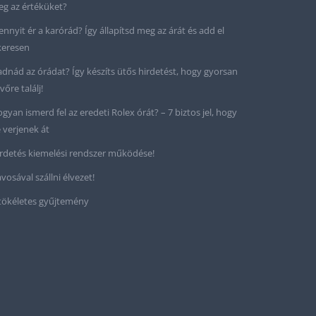
g az értéküket?
nnyit ér a karórád? Így állapítsd meg az árát és add el
keresen
adnád az órádat? Így készíts ütős hirdetést, hogy gyorsan
vőre találj!
gyan ismerd fel az eredeti Rolex órát? – 7 biztos jel, hogy
 verjenek át
rdetés kiemelési rendszer működése!
vosával szállni élvezet!
tökéletes gyűjtemény