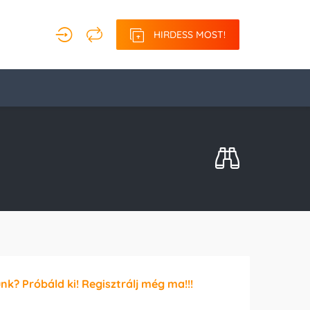
HIRDESS MOST!
unk? Próbáld ki! Regisztrálj még ma!!!