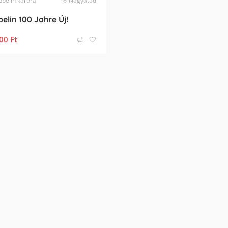
ppelin
karóra
Nagyatád
elin 100 Jahre Új!
00
Ft