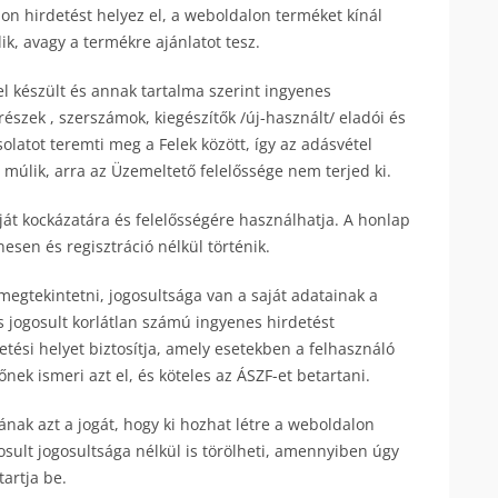
on hirdetést helyez el, a weboldalon terméket kínál
k, avagy a termékre ajánlatot tesz.
gel készült és annak tartalma szerint ingyenes
trészek , szerszámok, kiegészítők /új-használt/ eladói és
olatot teremti meg a Felek között, így az adásvétel
múlik, arra az Üzemeltető felelőssége nem terjed ki.
át kockázatára és felelősségére használhatja. A honlap
esen és regisztráció nélkül történik.
egtekintetni, jogosultsága van a saját adatainak a
s jogosult korlátlan számú ingyenes hirdetést
tési helyet biztosítja, amely esetekben a felhasználó
nek ismeri azt el, és köteles az ÁSZF-et betartani.
ak azt a jogát, hogy ki hozhat létre a weboldalon
ogosult jogosultsága nélkül is törölheti, amennyiben úgy
tartja be.