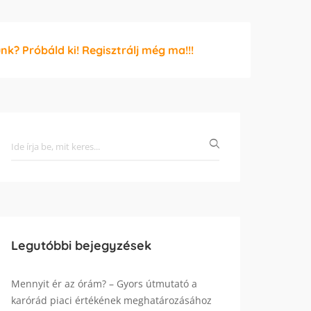
unk? Próbáld ki! Regisztrálj még ma!!!
Legutóbbi bejegyzések
Mennyit ér az órám? – Gyors útmutató a
karórád piaci értékének meghatározásához