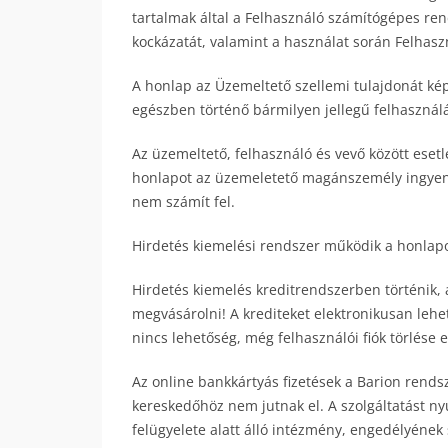
tartalmak által a Felhasználó számítógépes re
kockázatát, valamint a használat során Felhaszn
A honlap az Üzemeltető szellemi tulajdonát kép
egészben történő bármilyen jellegű felhasználá
Az üzemeltető, felhasználó és vevő között esetl
honlapot az üzemeletető magánszemély ingyenese
nem számít fel.
Hirdetés kiemelési rendszer működik a honlapo
Hirdetés kiemelés kreditrendszerben történik,
megvásárolni! A krediteket elektronikusan lehe
nincs lehetőség, még felhasználói fiók törlése e
Az online bankkártyás fizetések a Barion rends
kereskedőhöz nem jutnak el. A szolgáltatást n
felügyelete alatt álló intézmény, engedélyének