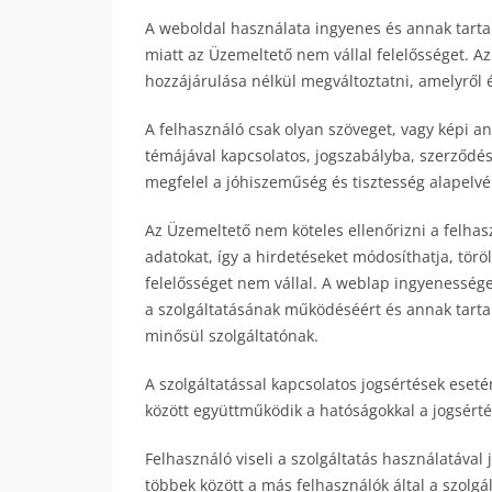
A weboldal használata ingyenes és annak tartal
miatt az Üzemeltető nem vállal felelősséget. A
hozzájárulása nélkül megváltoztatni, amelyről é
A felhasználó csak olyan szöveget, vagy képi an
témájával kapcsolatos, jogszabályba, szerződ
megfelel a jóhiszeműség és tisztesség alapelvé
Az Üzemeltető nem köteles ellenőrizni a felhas
adatokat, így a hirdetéseket módosíthatja, tör
felelősséget nem vállal. A weblap ingyenesség
a szolgáltatásának működéséért és annak tarta
minősül szolgáltatónak.
A szolgáltatással kapcsolatos jogsértések eset
között együttműködik a hatóságokkal a jogsért
Felhasználó viseli a szolgáltatás használatával 
többek között a más felhasználók által a szolgá