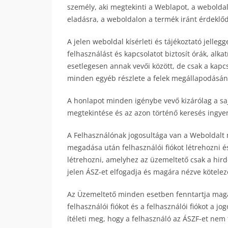
személy, aki megtekinti a Weblapot, a weboldal
eladásra, a weboldalon a termék iránt érdeklődi
A jelen weboldal kísérleti és tájékoztató jelleg
felhasználást és kapcsolatot biztosít órák, alka
esetlegesen annak vevői között, de csak a kapcs
minden egyéb részlete a felek megállapodásán 
A honlapot minden igénybe vevő kizárólag a saj
megtekintése és az azon történő keresés ingyen
A Felhasználónak jogosultága van a Weboldalt m
megadása után felhasználói fiókot létrehozni é
létrehozni, amelyhez az üzemeltető csak a hirde
jelen ÁSZ-et elfogadja és magára nézve kötelező
Az Üzemeltető minden esetben fenntartja magán
felhasználói fiókot és a felhasználói fiókot a j
ítéleti meg, hogy a felhasználó az ÁSZF-et nem 