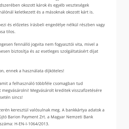
ndszerében okozott károk és egyéb veszteségek
álónál keletkezett és a másoknak okozott kárt is.
ezi és előzetes írásbeli engedélye nélkül részben vagy
sa tilos.
egesen fennálló jogvita nem fogyasztói vita, mivel a
n biztosítja és az esetleges szolgáltatásért díjat
n, ennek a használata díjköteles!
 amit a felhasználó többféle csomagban tud
t megvásárolni! Megvásárolt kreditek visszafizetésére
setén sincs!
zerén keresztül valósulnak meg. A bankkártya adatok a
yújtó Barion Payment Zrt. a Magyar Nemzeti Bank
 száma: H-EN-I-1064/2013.