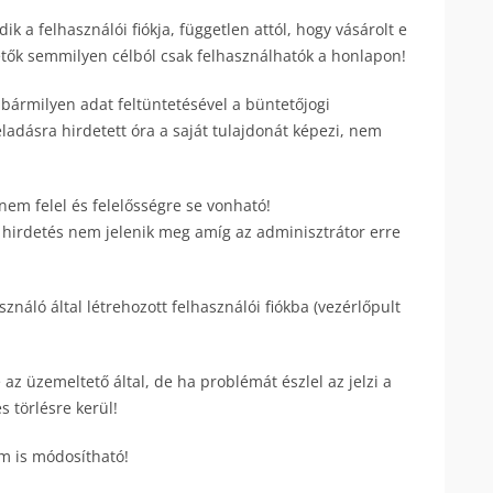
k a felhasználói fiókja, független attól, hogy vásárolt e
etők semmilyen célból csak felhasználhatók a honlapon!
 bármilyen adat feltüntetésével a büntetőjogi
eladásra hirdetett óra a saját tulajdonát képezi, nem
nem felel és felelősségre se vonható!
 hirdetés nem jelenik meg amíg az adminisztrátor erre
náló által létrehozott felhasználói fiókba (vezérlőpult
 az üzemeltető által, de ha problémát észlel az jelzi a
 törlésre kerül!
ím is módosítható!