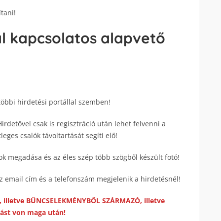
tani!
al kapcsolatos alapvető
többi hirdetési portállal szemben!
Hirdetővel csak is regisztráció után lehet felvenni a
eges csalók távoltartását segíti elő!
ok megadása és az éles szép több szögből készült fotó!
az email cím és a telefonszám megjelenik a hirdetésnél!
S, illetve BŰNCSELEKMÉNYBŐL SZÁRMAZÓ, illetve
rást von maga után!