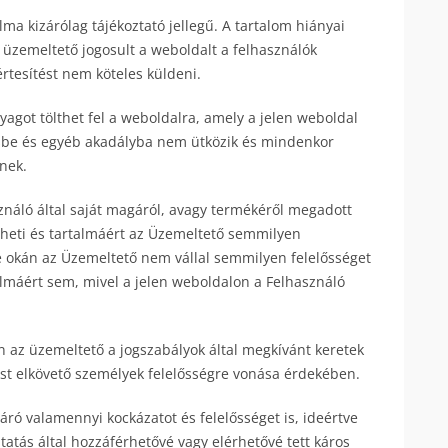
ma kizárólag tájékoztató jellegű. A tartalom hiányai
z üzemeltető jogosult a weboldalt a felhasználók
rtesítést nem köteles küldeni.
yagot tölthet fel a weboldalra, amely a jelen weboldal
ésbe és egyéb akadályba nem ütközik és mindenkor
nek.
ználó által saját magáról, avagy termékéről megadott
ölheti és tartalmáért az Üzemeltető semmilyen
e okán az Üzemeltető nem vállal semmilyen felelősséget
lmáért sem, mivel a jelen weboldalon a Felhasználó
én az üzemeltető a jogszabályok által megkívánt keretek
ést elkövető személyek felelősségre vonása érdekében.
járó valamennyi kockázatot és felelősséget is, ideértve
ltatás által hozzáférhetővé vagy elérhetővé tett káros