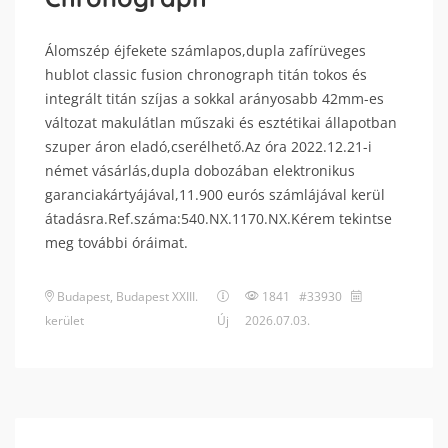
Álomszép éjfekete számlapos,dupla zafírüveges
hublot classic fusion chronograph titán tokos és
integrált titán szíjas a sokkal arányosabb 42mm-es
változat makulátlan műszaki és esztétikai állapotban
szuper áron eladó,cserélhető.Az óra 2022.12.21-i
német vásárlás,dupla dobozában elektronikus
garanciakártyájával,11.900 eurós számlájával kerül
átadásra.Ref.száma:540.NX.1170.NX.Kérem tekintse
meg további óráimat.
Budapest
,
Budapest XXIII.
1841 #33930
kerület
Új
2026.07.03.