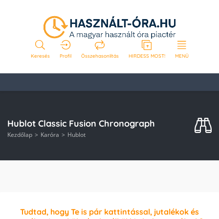
Keresés
Profil
Összehasonlítás
HIRDESS MOST!
MENÜ
Hublot Classic Fusion Chronograph
Kezdőlap
Karóra
Hublot
Tudtad, hogy Te is pár kattintással, jutalékok és