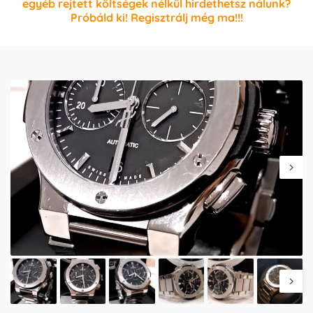
egyéb rejtett költségek nélkül hirdethetsz nálunk?
Próbáld ki! Regisztrálj még ma!!!