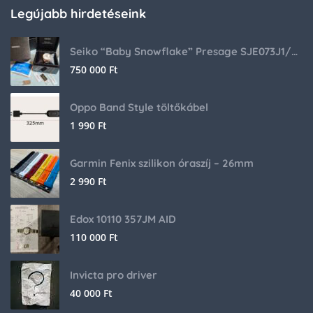
Legújabb hirdetéseink
Seiko “Baby Snowflake” Presage SJE073J1/SARA015 Limited Edition
750 000
Ft
Oppo Band Style töltőkábel
1 990
Ft
Garmin Fenix szilikon óraszíj – 26mm
2 990
Ft
Edox 10110 357JM AID
110 000
Ft
Invicta pro driver
40 000
Ft