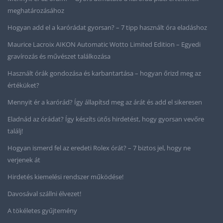
meghatározásához
Hogyan add el a karórádat gyorsan? – 7 tipp használt óra eladáshoz
Maurice Lacroix AIKON Automatic Wotto Limited Edition – Egyedi
gravírozás és művészet találkozása
Használt órák gondozása és karbantartása – hogyan őrizd meg az
értéküket?
Mennyit ér a karórád? Így állapítsd meg az árát és add el sikeresen
Eladnád az órádat? Így készíts ütős hirdetést, hogy gyorsan vevőre
találj!
Hogyan ismerd fel az eredeti Rolex órát? – 7 biztos jel, hogy ne
verjenek át
Hirdetés kiemelési rendszer működése!
Davosával szállni élvezet!
A tökéletes gyűjtemény