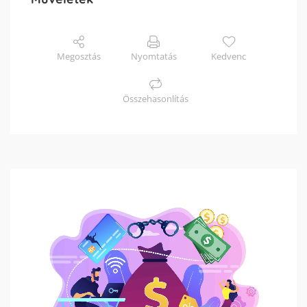
Megosztás
Nyomtatás
Kedvenc
Összehasonlítás