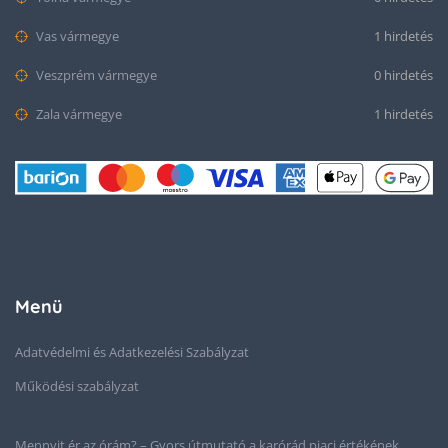
Vas vármegye
1 hirdetés
Veszprém vármegye
0 hirdetés
Zala vármegye
1 hirdetés
Menü
Adatvédelmi és Adatkezelési Szabályzat
Működési szabályzat
Mennyit ér az órám? – Gyors útmutató a karórád piaci értékének