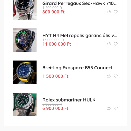
Girard Perregaux Sea-Hawk 7100 világvezető áron eladó,cseréhető
1 200 000
Ft
800 000
Ft
HYT H4 Metropolis garanciális virtuális percütős csoda
15 000 000
Ft
11 000 000
Ft
Breitling Exospace B55 Connected Night Mission kompletten
1 500 000
Ft
Rolex submariner HULK
8 000 000
Ft
6 900 000
Ft