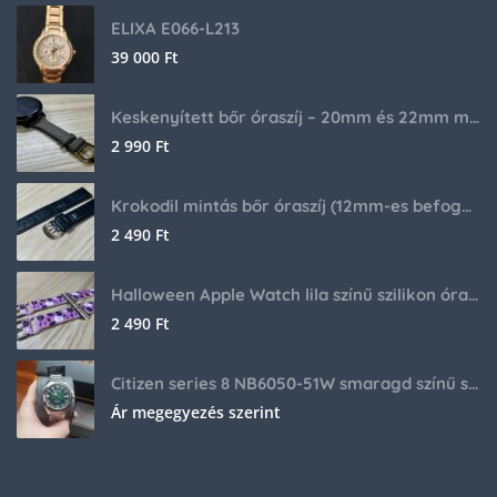
ELIXA E066-L213
39 000
Ft
Keskenyített bőr óraszíj – 20mm és 22mm méretben
2 990
Ft
Krokodil mintás bőr óraszíj (12mm-es befogóval rendelkező órához)
2 490
Ft
Halloween Apple Watch lila színű szilikon óraszíj
2 490
Ft
Citizen series 8 NB6050-51W smaragd színű számlappal
Ár megegyezés szerint