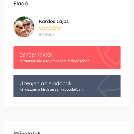
Eladó
Kardos Lajos
OFFLINE
06706179XXX
Kattintson ide a telefonszám felfedéséhez
Üzenjen az eladónak
Kérdezzen a hirdetéssel kapcsolatban
Műveletek