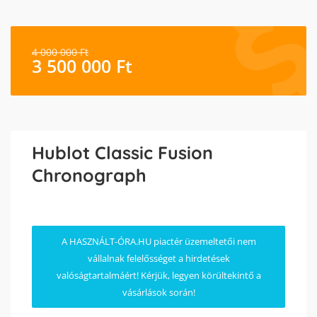
4 000 000
Ft
3 500 000
Ft
Hublot Classic Fusion
Chronograph
A HASZNÁLT-ÓRA.HU piactér üzemeltetői nem
vállalnak felelősséget a hirdetések
valóságtartalmáért! Kérjük, legyen körültekintő a
vásárlások során!