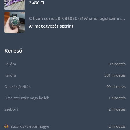
2 490
Ft
Citizen series 8 NB6050-51W smaragd színű számlappal
Ár megegyezés szerint
Kereső
Falióra
0 hirdetés
Karóra
381 hirdetés
Óra kiegészítők
99 hirdetés
Órás szerszám vagy kellék
1 hirdetés
Zsebóra
2 hirdetés
Bács-Kiskun vármegye
2 hirdetés