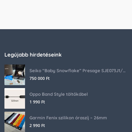
Legújabb hirdetéseink
Seiko “Baby Snowflake” Presage SJE073J1/SARA015 Limited Edition
750 000
Ft
Oppo Band Style töltőkábel
1 990
Ft
Garmin Fenix szilikon óraszíj – 26mm
2 990
Ft