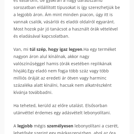
és vásárolni, de gyakran a nagy darabszámú
sorozatban előállított típusokat is így szerezhetjük be
a legjobb áron. Ám mint minden piacon, úgy itt is
vannak csalók, vásárlói és eladói oldalról egyaránt.
Most hozok pár jó tanácsot a használt órák vételével
és eladásával kapcsolatban.
Van, mi
túl szép, hogy igaz legyen
.Ha egy terméket
nagyon áron alul kínálnak, akkor nagy
valószínűséggel hamis (órák esetében replikának
hívják).Egy eladó nem fogja több száz vagy több
milliós óráját az eredeti ár ötven vagy harminc
százaléka alatt kínálni, hacsak nem alkatrészként
kívánja továbbadni.
Ha teheted, kerüld az előre utalást. Elsősorban
utánvéttel érdemes egy adásvételt lebonyolítani.
A
legjobb
mégis
személyesen
lebonyolítani a cserét,
lehetőség szerint egy márkaszervizben, ahol az óra