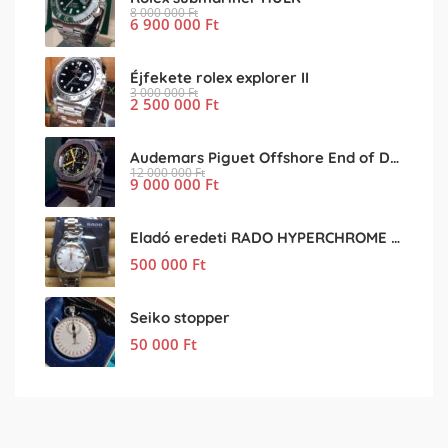
8 000 000
Ft
6 900 000
Ft
Éjfekete rolex explorer II
3 000 000
Ft
2 500 000
Ft
Audemars Piguet Offshore End of Days
12 000 000
Ft
9 000 000
Ft
Eladó eredeti RADO HYPERCHROME férfi karóra
500 000
Ft
Seiko stopper
50 000
Ft