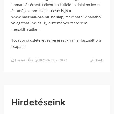
hamar kár érheti. Főként ha külföldi oldalakon keresi
és kínálja a portékáját.
Ezért is jó a
www.hasznalt-ora.hu
honlap
, mert hazai kínálatból
válogathatunk, és így a személyes csere sem
megoldhatatlan.
További jó üzleteket és keresést kíván a Használt-óra
csapata!
Használt Óra
2020.06.01. at 20:22
Cikkek
Hirdetéseink