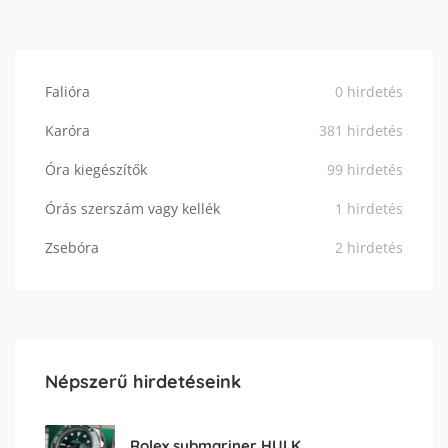
Falióra
0 hirdetés
Karóra
381 hirdetés
Óra kiegészítők
99 hirdetés
Órás szerszám vagy kellék
1 hirdetés
Zsebóra
2 hirdetés
Népszerű hirdetéseink
Rolex submariner HULK