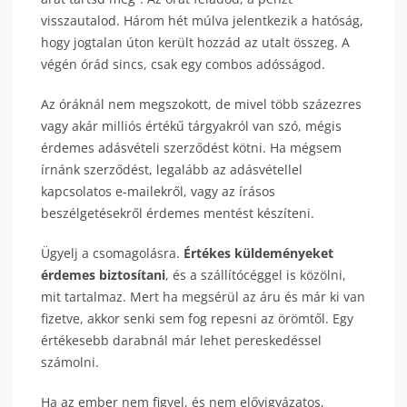
visszautalod. Három hét múlva jelentkezik a hatóság,
hogy jogtalan úton került hozzád az utalt összeg. A
végén órád sincs, csak egy combos adósságod.
Az óráknál nem megszokott, de mivel több százezres
vagy akár milliós értékű tárgyakról van szó, mégis
érdemes adásvételi szerződést kötni. Ha mégsem
írnánk szerződést, legalább az adásvétellel
kapcsolatos e-mailekről, vagy az írásos
beszélgetésekről érdemes mentést készíteni.
Ügyelj a csomagolásra.
Értékes küldeményeket
érdemes biztosítani
, és a szállítócéggel is közölni,
mit tartalmaz. Mert ha megsérül az áru és már ki van
fizetve, akkor senki sem fog repesni az örömtől. Egy
értékesebb darabnál már lehet pereskedéssel
számolni.
Ha az ember nem figyel, és nem elővigyázatos,