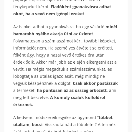
fényképeket kérni.
Eladóként gyanakvásra adhat
okot, ha a vevő nem igényli ezeket
.
Az is okot adhat a gyanakvásra, ha egy vásárló
minél
hamarabb nyélbe akarja ütni az üzletet
.
Folyamatosan a számlaszámot kéri, további képeket,
információt nem. Ha személyes átvételt se erőlteti,
főként úgy, hogy a hazai vevő értékes óra után
érdeklődik. Akkor már jobb az elején elkergetni azt a
vevőt. Ha mégis megadtuk a számlaszámunkat, és
lobogtatja az utalás igazolását, még mindig ne
vegyük készpénznek a dolgot.
Csak akkor postázzuk
a terméket,
ha pontosan az az összeg érkezett
, ami
meg lett beszélve.
A komoly csalók külföldről
érkeznek.
A kedvenc módszereik egyike az úgymond “
többet
utaltam, bocsi
. Visszautalnád a többletet? A termék
árát tartsd meg”. Az órát feladod, a pénzt