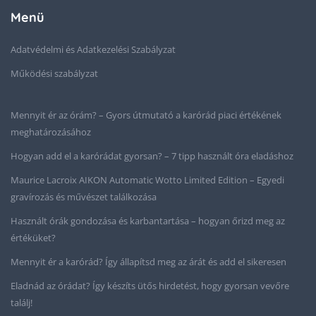
Menü
Adatvédelmi és Adatkezelési Szabályzat
Működési szabályzat
Mennyit ér az órám? – Gyors útmutató a karórád piaci értékének
meghatározásához
Hogyan add el a karórádat gyorsan? – 7 tipp használt óra eladáshoz
Maurice Lacroix AIKON Automatic Wotto Limited Edition – Egyedi
gravírozás és művészet találkozása
Használt órák gondozása és karbantartása – hogyan őrizd meg az
értéküket?
Mennyit ér a karórád? Így állapítsd meg az árát és add el sikeresen
Eladnád az órádat? Így készíts ütős hirdetést, hogy gyorsan vevőre
találj!