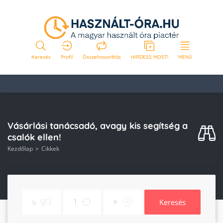
Keresés
Profil
Összehasonlítás
HIRDESS MOST!
MENÜ
Vásárlási tanácsadó, avagy kis segítség a
csalók ellen!
Kezdőlap
Cikkek
Keresés