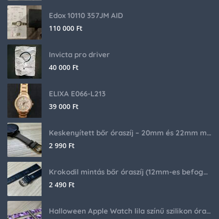
Edox 10110 357JM AID
110 000
Ft
Invicta pro driver
40 000
Ft
ELIXA E066-L213
39 000
Ft
Keskenyített bőr óraszíj – 20mm és 22mm méretben
2 990
Ft
Krokodil mintás bőr óraszíj (12mm-es befogóval rendelkező órához)
2 490
Ft
Halloween Apple Watch lila színű szilikon óraszíj