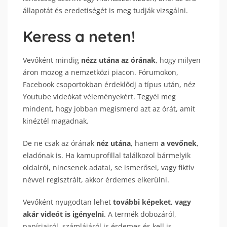
állapotát és eredetiségét is meg tudják vizsgálni.
Keress a neten!
Vevőként mindig
nézz utána az órának
, hogy milyen
áron mozog a nemzetközi piacon. Fórumokon,
Facebook csoportokban érdeklődj a típus után, néz
Youtube videókat véleményekért. Tegyél meg
mindent, hogy jobban megismerd azt az órát, amit
kinéztél magadnak.
De ne csak az órának
néz utána
, hanem
a vevőnek
,
eladónak is. Ha kamuprofillal találkozol bármelyik
oldalról, nincsenek adatai, se ismerősei, vagy fiktív
névvel regisztrált, akkor érdemes elkerülni.
Vevőként nyugodtan lehet
további képeket, vagy
akár videót is igényelni
. A termék dobozáról,
papírjairól, számlájáról is érdemes és kell is