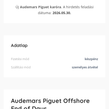
Új
Audemars Piguet
karóra
. A hirdetés feladási
dátuma:
2026.05.30.
Adatlap
Fizetési mód
készpénz
Szállítási mód
személyes átvétel
Audemars Piguet Offshore
End of Days