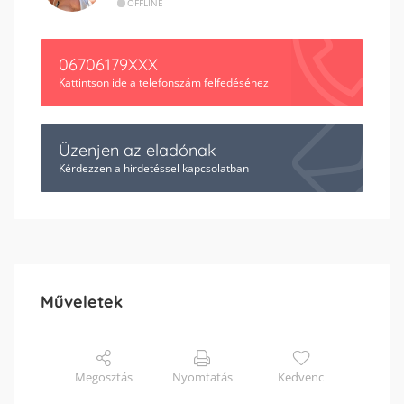
OFFLINE
06706179XXX
Kattintson ide a telefonszám felfedéséhez
Üzenjen az eladónak
Kérdezzen a hirdetéssel kapcsolatban
Műveletek
Megosztás
Nyomtatás
Kedvenc