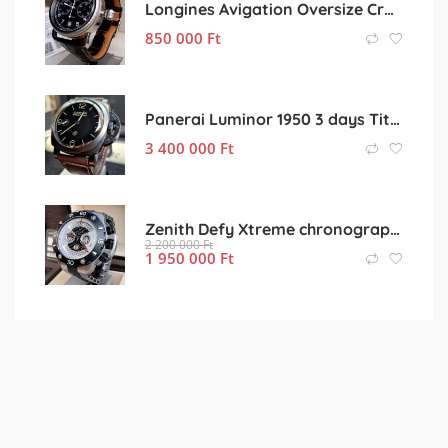
Longines Avigation Oversize Crown Heritage full set nagyon kedvező áron!
850 000
Ft
Panerai Luminor 1950 3 days Titano DLC kompletten
3 400 000
Ft
Zenith Defy Xtreme chronograph titán-titán szíjas kompletten
2 200 000
Ft
1 950 000
Ft