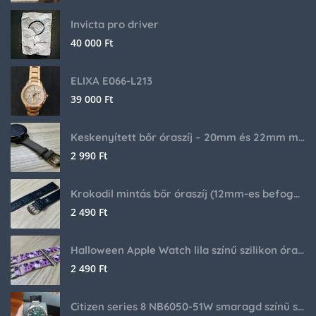
Invicta pro driver
40 000
Ft
ELIXA E066-L213
39 000
Ft
Keskenyített bőr óraszíj – 20mm és 22mm méretben
2 990
Ft
Krokodil mintás bőr óraszíj (12mm-es befogóval rendelkező órához)
2 490
Ft
Halloween Apple Watch lila színű szilikon óraszíj
2 490
Ft
Citizen series 8 NB6050-51W smaragd színű számlappal