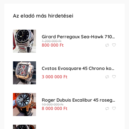
Az eladó más hirdetései
Girard Perregaux Sea-Hawk 7100 világvezető áron eladó,cseréhető
1 200 000
Ft
800 000
Ft
Cvstos Evosquare 45 Chrono kompletten
3 000 000
Ft
Roger Dubuis Excalibur 45 rosegold
10 000 000
Ft
8 000 000
Ft