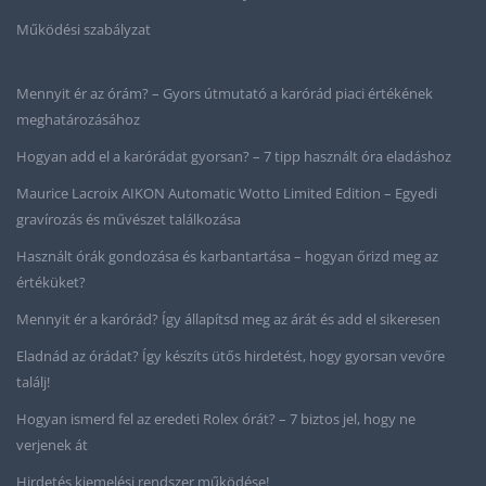
Működési szabályzat
Mennyit ér az órám? – Gyors útmutató a karórád piaci értékének
meghatározásához
Hogyan add el a karórádat gyorsan? – 7 tipp használt óra eladáshoz
Maurice Lacroix AIKON Automatic Wotto Limited Edition – Egyedi
gravírozás és művészet találkozása
Használt órák gondozása és karbantartása – hogyan őrizd meg az
értéküket?
Mennyit ér a karórád? Így állapítsd meg az árát és add el sikeresen
Eladnád az órádat? Így készíts ütős hirdetést, hogy gyorsan vevőre
találj!
Hogyan ismerd fel az eredeti Rolex órát? – 7 biztos jel, hogy ne
verjenek át
Hirdetés kiemelési rendszer működése!