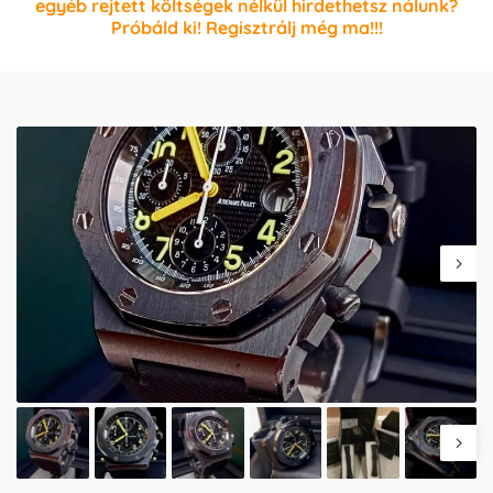
egyéb rejtett költségek nélkül hirdethetsz nálunk?
Próbáld ki! Regisztrálj még ma!!!