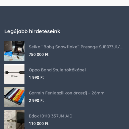
Legújabb hirdetéseink
Seiko “Baby Snowflake” Presage SJE073J1/SARA015 Limited Edition
750 000
Ft
Oppo Band Style töltőkábel
1 990
Ft
Garmin Fenix szilikon óraszíj – 26mm
2 990
Ft
Edox 10110 357JM AID
110 000
Ft