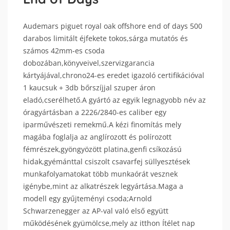
Audemars piguet royal oak offshore end of days 500
darabos limitált éjfekete tokos,sárga mutatós és
számos 42mm-es csoda
dobozában,könyveivel,szervizgarancia
kártyájával,chrono24-es eredet igazoló certifikációval
1 kaucsuk + 3db bőrszíjjal szuper áron
eladó,cserélhető.A gyártó az egyik legnagyobb név az
óragyártásban a 2226/2840-es caliber egy
iparművészeti remekmű.A kézi finomítás mely
magába foglalja az anglírozott és polírozott
fémrészek,gyöngyözött platina,genfi csíkozású
hidak,gyémánttal csiszolt csavarfej süllyesztések
munkafolyamatokat több munkaórát vesznek
igénybe,mint az alkatrészek legyártása.Maga a
modell egy gyűjteményi csoda;Arnold
Schwarzenegger az AP-val való első együtt
működésének gyümölcse,mely az itthon Ítélet nap