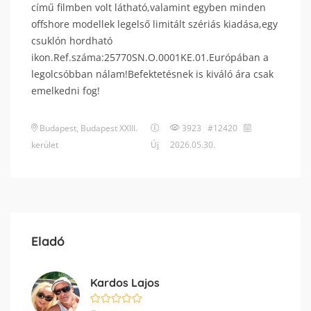
című filmben volt látható,valamint egyben minden
offshore modellek legelső limitált szériás kiadása,egy
csuklón hordható
ikon.Ref.száma:25770SN.O.0001KE.01.Európában a
legolcsóbban nálam!Befektetésnek is kiváló ára csak
emelkedni fog!
Budapest
,
Budapest XXIII.
3923 #12420
kerület
Új
2026.05.30.
Eladó
Kardos Lajos