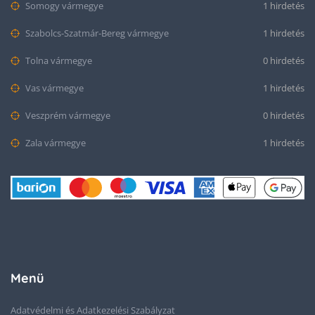
Somogy vármegye
1 hirdetés
Szabolcs-Szatmár-Bereg vármegye
1 hirdetés
Tolna vármegye
0 hirdetés
Vas vármegye
1 hirdetés
Veszprém vármegye
0 hirdetés
Zala vármegye
1 hirdetés
Menü
Adatvédelmi és Adatkezelési Szabályzat