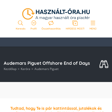
Keresés
Profil
Összehasonlítás
HIRDESS MOST!
MENÜ
Audemars Piguet Offshore End of Days
Kezdőlap
Karóra
Audemars Piguet
Tudtad, hogy Te is pár kattintással, jutalékok és