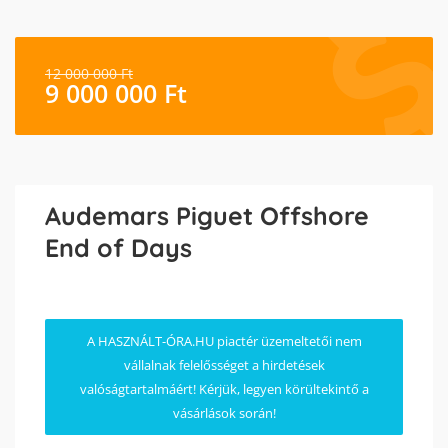
12 000 000
Ft
9 000 000
Ft
Audemars Piguet Offshore
End of Days
A HASZNÁLT-ÓRA.HU piactér üzemeltetői nem
vállalnak felelősséget a hirdetések
valóságtartalmáért! Kérjük, legyen körültekintő a
vásárlások során!