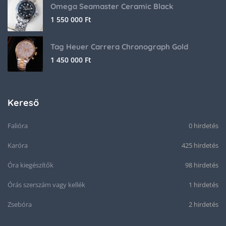
Omega Seamaster Ceramic Black
1 550 000
Ft
Tag Heuer Carrera Chronograph Gold
1 450 000
Ft
Kereső
Falióra
0 hirdetés
Karóra
425 hirdetés
Óra kiegészítők
98 hirdetés
Órás szerszám vagy kellék
1 hirdetés
Zsebóra
2 hirdetés