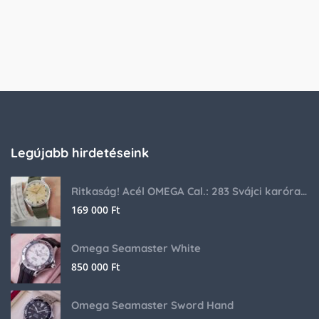
Legújabb hirdetéseink
Ritkaság! Acél OMEGA Cal.: 283 Svájci karóra 1953-ból!
169 000
Ft
Omega Seamaster White
850 000
Ft
Omega Seamaster Sword Hand