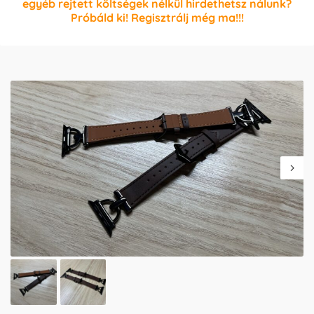
egyéb rejtett költségek nélkül hirdethetsz nálunk?
Próbáld ki! Regisztrálj még ma!!!