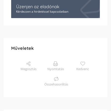
Üzenjen az eladónak
Kérdezzen a hirdetéssel kapcsolatban
Műveletek
Megosztás
Nyomtatás
Kedvenc
Összehasonlítás