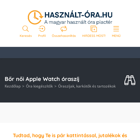
Keresés
Profil
Összehasonlítás
HIRDESS MOST!
MENÜ
Bőr női Apple Watch óraszíj
Kezdőlap
Óra kiegészítők
Óraszíjak, karkötők és tartozékok
Tudtad, hogy Te is pár kattintással, jutalékok és