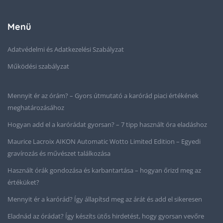
Menü
Adatvédelmi és Adatkezelési Szabályzat
Működési szabályzat
Mennyit ér az órám? – Gyors útmutató a karórád piaci értékének
meghatározásához
Hogyan add el a karórádat gyorsan? – 7 tipp használt óra eladáshoz
Maurice Lacroix AIKON Automatic Wotto Limited Edition – Egyedi
gravírozás és művészet találkozása
Használt órák gondozása és karbantartása – hogyan őrizd meg az
értéküket?
Mennyit ér a karórád? Így állapítsd meg az árát és add el sikeresen
Eladnád az órádat? Így készíts ütős hirdetést, hogy gyorsan vevőre