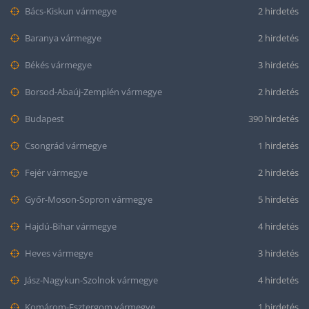
Bács-Kiskun vármegye
2 hirdetés
Baranya vármegye
2 hirdetés
Békés vármegye
3 hirdetés
Borsod-Abaúj-Zemplén vármegye
2 hirdetés
Budapest
390 hirdetés
Csongrád vármegye
1 hirdetés
Fejér vármegye
2 hirdetés
Győr-Moson-Sopron vármegye
5 hirdetés
Hajdú-Bihar vármegye
4 hirdetés
Heves vármegye
3 hirdetés
Jász-Nagykun-Szolnok vármegye
4 hirdetés
Komárom-Esztergom vármegye
1 hirdetés