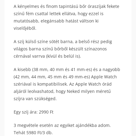
A kényelmes és finom tapintású bőr óraszíjak fekete
színű fém csattal lettek ellátva, hogy ezzel is
mutatósabb, elegánsabb hatást váltson ki
viselőjéből.
A szíj külső színe sötét barna, a belső rész pedig
világos barna színű bőrből készült színazonos
cérnával varrva (kívül és belül is).
A kisebb (38 mm, 40 mm és 41 mm-es) és a nagyobb
(42 mm, 44 mm, 45 mm és 49 mm-es) Apple Watch
szériával is kompatibilisek. Az Apple Watch órád
aljáról leolvashatod, hogy Neked milyen méretű
szíjra van szükséged.
Egy szíj ára: 2990 Ft
3 megvétele esetén az egyiket ajándékba adom.
Tehát 5980 Ft/3 db.