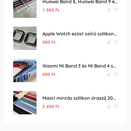
Huawei Band 8, Huawei Band 9 és Huawei Band 10 szilikon óraszíj
1 990
Ft
Apple Watch ezüst színű szilikon védőtok
990
Ft
Xiaomi Mi Band 3 és Mi Band 4 színes szilikon pótszíj eladó
690
Ft
Maori mintás szilikon óraszíj 20mm-es órához
2 490
Ft