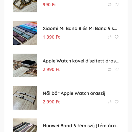
990
Ft
Xiaomi Mi Band 8 és Mi Band 9 színes szilikon pótszíj eladó
1 390
Ft
Apple Watch kővel díszített óraszíj
2 990
Ft
Női bőr Apple Watch óraszíj
2 990
Ft
Huawei Band 6 fém szíj (fém óraszíj, rozsdamentes acél szíj)