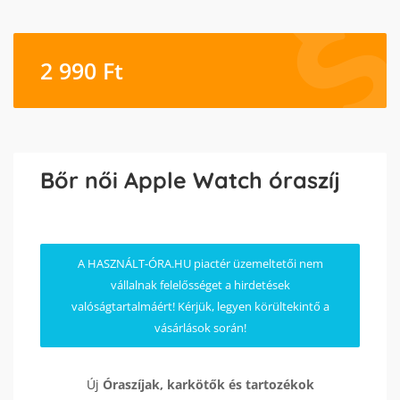
2 990
Ft
Bőr női Apple Watch óraszíj
A HASZNÁLT-ÓRA.HU piactér üzemeltetői nem
vállalnak felelősséget a hirdetések
valóságtartalmáért! Kérjük, legyen körültekintő a
vásárlások során!
Új
Óraszíjak, karkötők és tartozékok