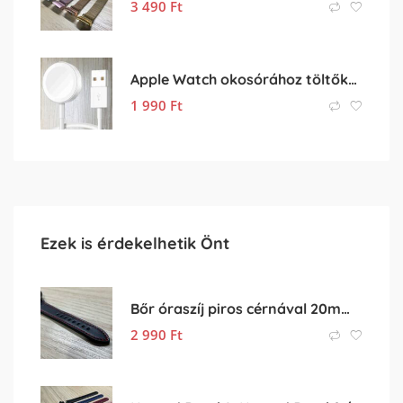
3 490
Ft
Apple Watch okosórához töltőkábel
1 990
Ft
Ezek is érdekelhetik Önt
Bőr óraszíj piros cérnával 20mm-es méretben
2 990
Ft