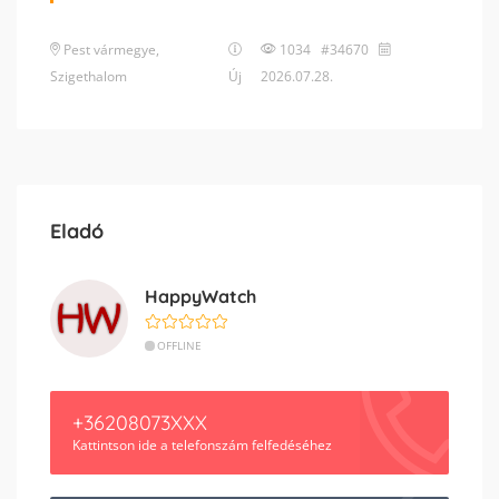
Pest vármegye
,
1034 #34670
Szigethalom
Új
2026.07.28.
Eladó
HappyWatch
OFFLINE
+36208073XXX
Kattintson ide a telefonszám felfedéséhez