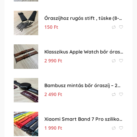
Óraszíjhoz rugós stift , tüske (8-25 mm)
150
Ft
Klasszikus Apple Watch bőr óraszíj
2 990
Ft
Bambusz mintás bőr óraszíj – 20mm
2 490
Ft
Xiaomi Smart Band 7 Pro szilikon szíj
1 990
Ft