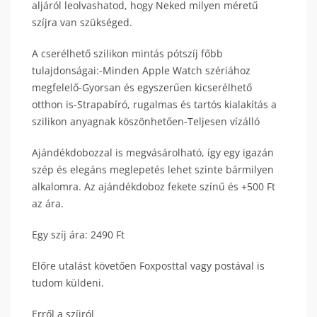
aljáról leolvashatod, hogy Neked milyen méretű
szíjra van szükséged.
A cserélhető szilikon mintás pótszíj főbb
tulajdonságai:-Minden Apple Watch szériához
megfelelő-Gyorsan és egyszerűen kicserélhető
otthon is-Strapabíró, rugalmas és tartós kialakítás a
szilikon anyagnak köszönhetően-Teljesen vízálló
Ajándékdobozzal is megvásárolható, így egy igazán
szép és elegáns meglepetés lehet szinte bármilyen
alkalomra. Az ajándékdoboz fekete színű és +500 Ft
az ára.
Egy szíj ára: 2490 Ft
Előre utalást követően Foxposttal vagy postával is
tudom küldeni.
Erről a szíjról