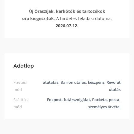
Új
Óraszíjak, karkötők és tartozékok
óra kiegészítők
. A hirdetés feladási dátuma:
2026.07.12.
Adatlap
Fizetési
átutalás, Barion utalás, készpénz, Revolut
mód
utalás
Szállítási
Foxpost, futárszolgálat, Packeta, posta,
mód
személyes átvétel