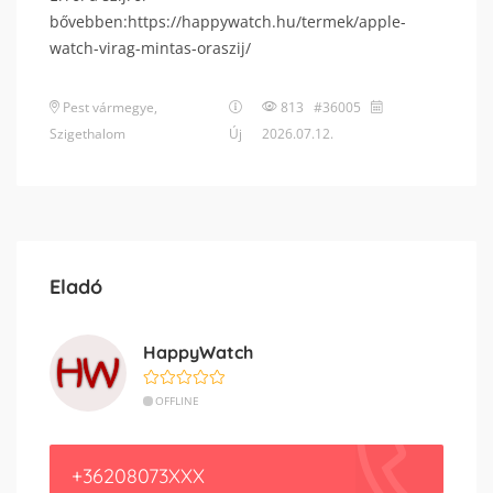
bővebben:https://happywatch.hu/termek/apple-
watch-virag-mintas-oraszij/
Pest vármegye
,
813 #36005
Szigethalom
Új
2026.07.12.
Eladó
HappyWatch
OFFLINE
+36208073XXX