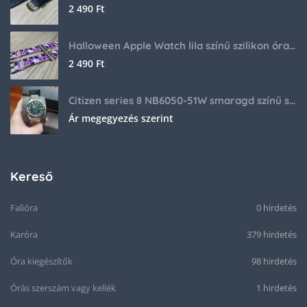
2 490
Ft
Halloween Apple Watch lila színű szilikon óraszíj
2 490
Ft
Citizen series 8 NB6050-51W smaragd színű számlappal
Ár megegyezés szerint
Kereső
Falióra
0 hirdetés
Karóra
379 hirdetés
Óra kiegészítők
98 hirdetés
Órás szerszám vagy kellék
1 hirdetés