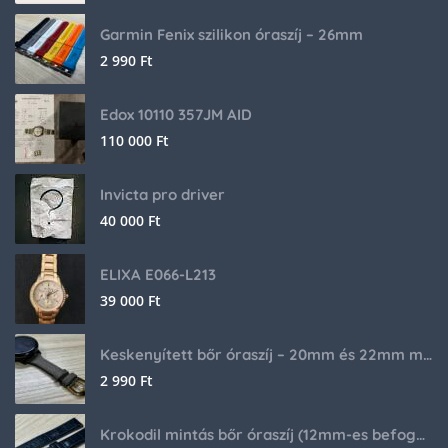
Garmin Fenix szilikon óraszíj – 26mm
2 990
Ft
Edox 10110 357JM AID
110 000
Ft
Invicta pro driver
40 000
Ft
ELIXA E066-L213
39 000
Ft
Keskenyített bőr óraszíj – 20mm és 22mm méretben
2 990
Ft
Krokodil mintás bőr óraszíj (12mm-es befogóval rendelkező órához)