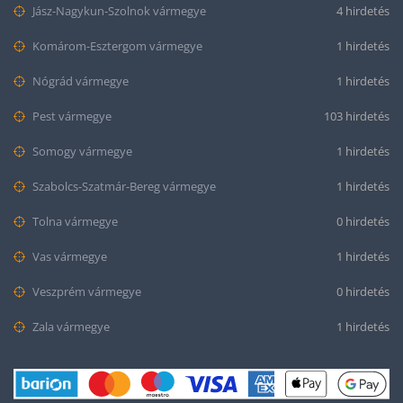
Jász-Nagykun-Szolnok vármegye
4 hirdetés
Komárom-Esztergom vármegye
1 hirdetés
Nógrád vármegye
1 hirdetés
Pest vármegye
103 hirdetés
Somogy vármegye
1 hirdetés
Szabolcs-Szatmár-Bereg vármegye
1 hirdetés
Tolna vármegye
0 hirdetés
Vas vármegye
1 hirdetés
Veszprém vármegye
0 hirdetés
Zala vármegye
1 hirdetés