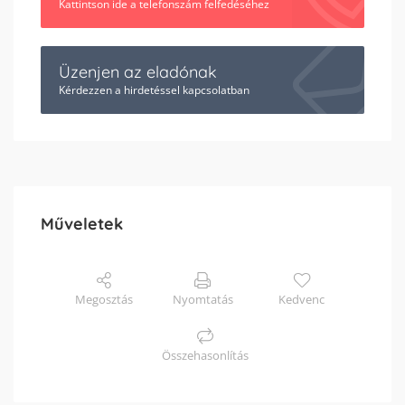
Kattintson ide a telefonszám felfedéséhez
Üzenjen az eladónak
Kérdezzen a hirdetéssel kapcsolatban
Műveletek
Megosztás
Nyomtatás
Kedvenc
Összehasonlítás