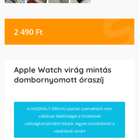
2 490
Ft
Apple Watch virág mintás
dombornyomott óraszíj
A HASZNÁLT-ÓRA.HU piactér üzemeltetői nem
vállalnak felelősséget a hirdetések
valóságtartalmáért! Kérjük, legyen körültekintő a
vásárlások során!