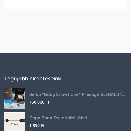
Legújabb hirdetéseink
Seiko “Baby Snowflake” Presage SJE073J1/SARA015 Limited Edition
750 000
Ft
Oppo Band Style töltőkábel
1 990
Ft