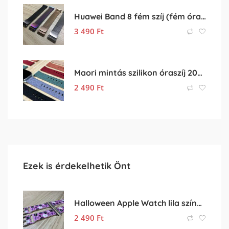
Huawei Band 8 fém szíj (fém óraszíj, rozsdamentes acél szíj)
3 490
Ft
Maori mintás szilikon óraszíj 20mm-es órához
2 490
Ft
Ezek is érdekelhetik Önt
Halloween Apple Watch lila színű szilikon óraszíj
2 490
Ft