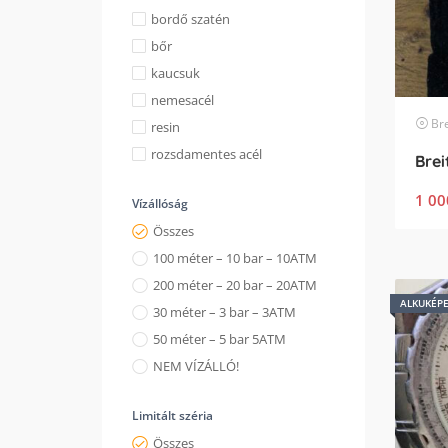
bordő szatén
bőr
kaucsuk
nemesacél
Bre
resin
rozsdamentes acél
1 00
Vízállóság
Összes
100 méter – 10 bar – 10ATM
200 méter – 20 bar – 20ATM
ALKUKÉP
30 méter – 3 bar – 3ATM
50 méter – 5 bar 5ATM
NEM VÍZÁLLÓ!
Limitált széria
Összes