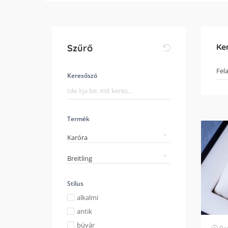
Ke
Szűrő
Keresőszó
Termék
Karóra
Breitling
Stílus
alkalmi
antik
búvár