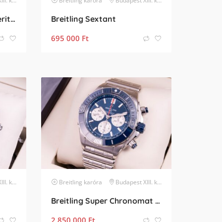
kerület
Breitling
karóra
Budapest XIII. kerület
Breitling Super Ocean Heritage II Gold
Breitling Sextant
695 000
Ft
kerület
Breitling
karóra
Budapest XIII. kerület
Breitling Super Chronomat B01 Ceramic
2 850 000
Ft