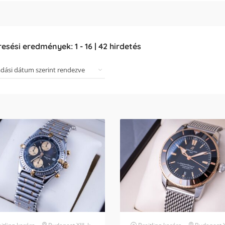
resési eredmények:
1
-
16
|
42
hirdetés