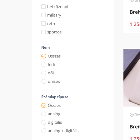
Bre
hétköznapi
military
retro
1 25
sportos
Nem
Összes
férfi
női
unisex
Számlap típusa
Összes
analóg
Bre
digitális
Brei
analóg + digitális
1 25