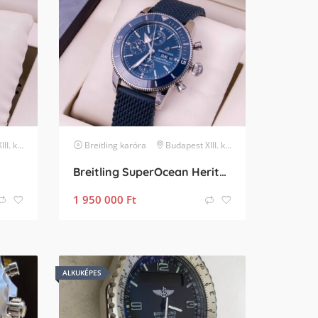
kerület
Breitling
karóra
Budapest XIII. kerület
Breitling SuperOcean Heritage 2 Chr Ceramic
1 950 000
Ft
ALKUKÉPES