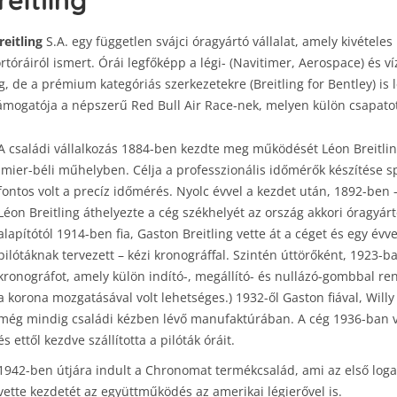
reitling
reitling
S.A. egy független svájci óragyártó vállalat, amely kivétele
rtóráiról ismert. Órái legfőképp a légi- (Navitimer, Aerospace) és v
, de a prémium kategóriás szerkezetekre (Breitling for Bentley) is
ámogatója a népszerű Red Bull Air Race-nek, melyen külön csapatot 
A családi vállalkozás 1884-ben kezdte meg működését Léon Breitlin
Imier-béli műhelyben. Célja a professzionális időmérők készítése 
fontos volt a precíz időmérés. Nyolc évvel a kezdet után, 1892-ben 
Léon Breitling áthelyezte a cég székhelyét az ország akkori óragyá
alapítótól 1914-ben fia, Gaston Breitling vette át a céget és egy évve
pilótáknak tervezett – kézi kronográffal. Szintén úttörőként, 1923-ban
kronográfot, amely külön indító-, megállító- és nullázó-gombbal re
a korona mozgatásával volt lehetséges.) 1932-ől Gaston fiával, Willy
még mindig családi kézben lévő manufaktúrában. A cég 1936-ban vált
és ettől kezdve szállította a pilóták óráit.
1942-ben útjára indult a Chronomat termékcsalád, ami az első log
vette kezdetét az együttműködés az amerikai légierővel is.