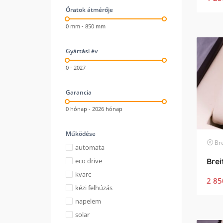
Óratok átmérője
0 mm - 850 mm
Gyártási év
0 - 2027
Garancia
0 hónap - 2026 hónap
Működése
Bre
automata
eco drive
kvarc
2 85
kézi felhúzás
napelem
solar