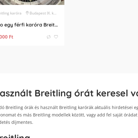
itling
karóra
Budapest IX. kerület
Elado egy férfi karóra Breitlig Jupiter Pilot A59028
000
Ft
asznált Breitling órát keresel 
dó Breitling órák és használt Breitling karórák aktuális hirdetései
onomat és más Breitling modellek között, vagy add fel saját órádat 
detés díjmentes.