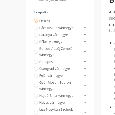
B
A
B
Település
spo
Összes
meg
Bács-Kiskun vármegye
főt
Baranya vármegye
Békés vármegye
Borsod-Abaúj-Zemplén
vármegye
Budapest
Csongrád vármegye
Fejér vármegye
Győr-Moson-Sopron
vármegye
Hajdú-Bihar vármegye
Heves vármegye
Jász-Nagykun-Szolnok