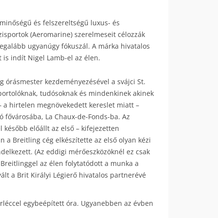
s minőségű és felszereltségű luxus- és
ízisportok (Aeromarine) szerelmeseit célozzák
 legalább ugyanúgy fókuszál. A márka hivatalos
is indít Nigel Lamb-el az élen.
g órásmester kezdeményezésével a svájci St.
sportolóknak, tudósoknak és mindenkinek akinek
– a hirtelen megnövekedett kereslet miatt –
rtó fővárosába, La Chaux-de-Fonds-ba. Az
l később előállt az első – kifejezetten
 a Breitling cég elkészítette az első olyan kézi
ndelkezett. (Az eddigi mérőeszközöknél ez csak
 Breitlinggel az élen folytatódott a munka a
 a Brit Királyi Légierő hivatalos partnerévé
arléccel egybeépített óra. Ugyanebben az évben