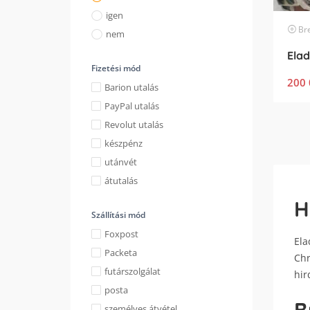
igen
Bre
nem
Fizetési mód
200 
Barion utalás
PayPal utalás
Revolut utalás
készpénz
utánvét
átutalás
H
Szállítási mód
Foxpost
Ela
Packeta
Chr
futárszolgálat
hir
posta
személyes átvétel