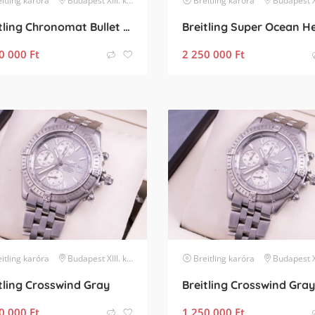
itling
karóra
Budapest XIII. kerület
Breitling
karóra
Budapest XIII. 
Breitling Chronomat Bullet 18k
0 000
Ft
2 250 000
Ft
itling
karóra
Budapest XIII. kerület
Breitling
karóra
Budapest XIII. 
tling Crosswind Gray
Breitling Crosswind Gray
0 000
Ft
1 250 000
Ft