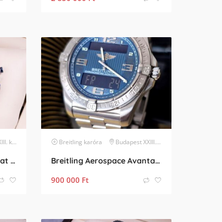
kerület
Breitling
karóra
Budapest XXIII. kerület
Breitling Super Chronomat B01 Ceramic
Breitling Aerospace Avantage kompletten titán szíjjal
900 000
Ft