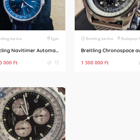
itling
karóra
Eger
Breitling
karóra
Budapest XXIII. 
Breitling Navitimer Automatic 35
0 000
Ft
1 300 000
Ft
ES