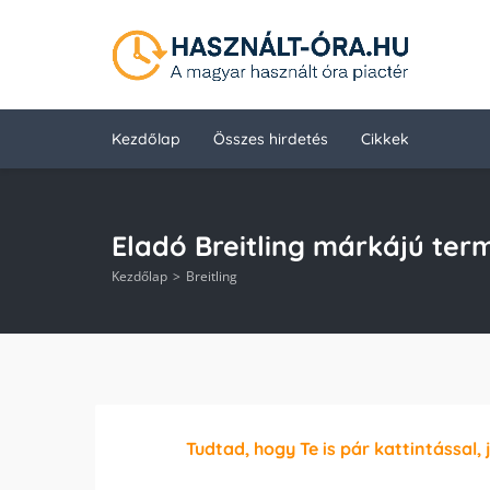
Kezdőlap
Összes hirdetés
Cikkek
Eladó Breitling márkájú ter
Kezdőlap
Breitling
Tudtad, hogy Te is pár kattintással, 