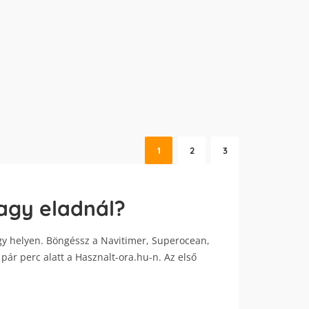
1
2
3
vagy eladnál?
 egy helyen. Böngéssz a Navitimer, Superocean,
pár perc alatt a Hasznalt-ora.hu-n. Az első