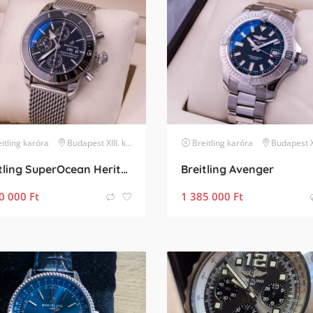
itling
karóra
Budapest XIII. kerület
Breitling
karóra
Budapest XIII. 
Breitling SuperOcean Heritage II Chronogarph
Breitling Avenger
0 000
Ft
1 385 000
Ft