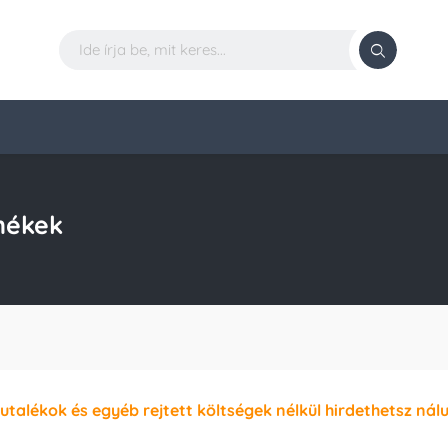
mékek
jutalékok és egyéb rejtett költségek nélkül hirdethetsz nál