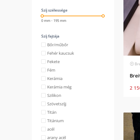
Szíj szélessége
0 mm - 195 mm
Szíj fajtája
Bőr/műbőr
Fehér kaucsuk
Fekete
Bre
Fém
Kerámia
Kerámia még
2 15
Szilikon
Szövetszíjj
Titán
Titánium
acél
arany acél