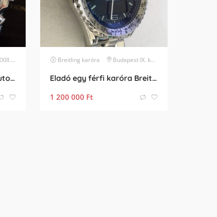
kerület
Breitling
karóra
Budapest IX. kerület
Breitling Chronospace automatic
Eladó egy férfi karóra Breitlig Chronospace II
1 200 000
Ft