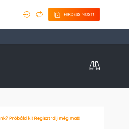
HIRDESS MOST!
unk? Próbáld ki! Regisztrálj még ma!!!