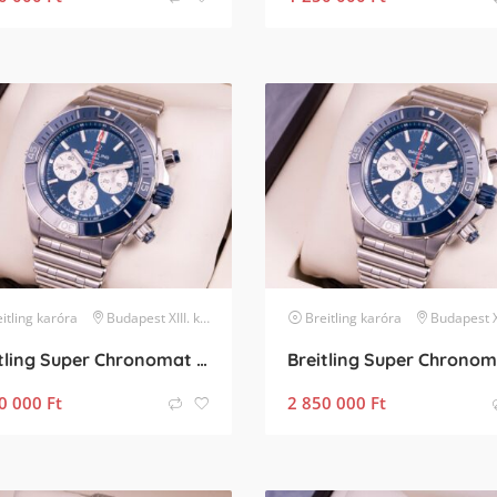
itling
karóra
Budapest XIII. kerület
Breitling
karóra
Budapest XIII. 
Breitling Super Chronomat B01 Ceramic
0 000
Ft
2 850 000
Ft