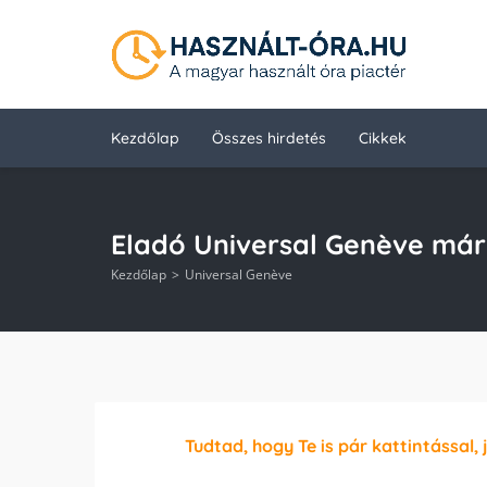
Kezdőlap
Összes hirdetés
Cikkek
Eladó Universal Genève má
Kezdőlap
Universal Genève
Tudtad, hogy Te is pár kattintással, 