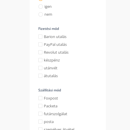
igen
nem
Fizetési mód
Barion utalás
PayPal utalás
Revolut utalás
készpénz
utánvét
átutalás
Szállítási mód
Foxpost
Packeta
futárszolgálat
posta
személyes átvétel