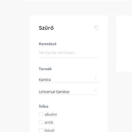
Szűrő
Keresőszó
Termék
Karóra
Universal Genève
Stílus
alkalmi
antik
búvár