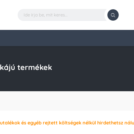
rkájú termékek
jutalékok és egyéb rejtett költségek nélkül hirdethetsz nál