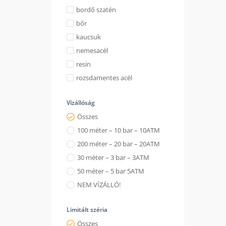
bordő szatén
bőr
kaucsuk
nemesacél
resin
rozsdamentes acél
Vízállóság
Összes
100 méter – 10 bar – 10ATM
200 méter – 20 bar – 20ATM
30 méter – 3 bar – 3ATM
50 méter – 5 bar 5ATM
NEM VÍZÁLLÓ!
Limitált széria
Összes