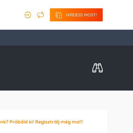
HIRDESS MOST!
unk? Próbáld ki! Regisztrálj még ma!!!