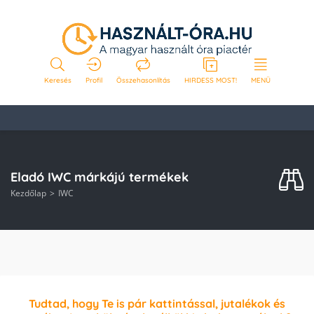
Keresés
Profil
Összehasonlítás
HIRDESS MOST!
MENÜ
Eladó IWC márkájú termékek
Kezdőlap
IWC
Tudtad, hogy Te is pár kattintással, jutalékok és