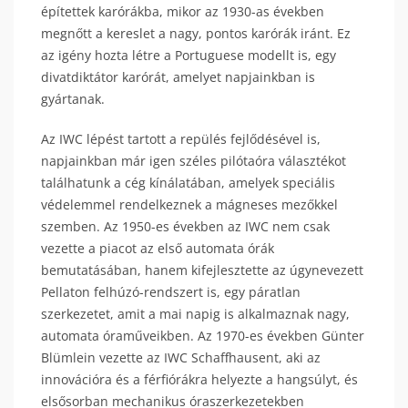
építettek karórákba, mikor az 1930-as években
megnőtt a kereslet a nagy, pontos karórák iránt. Ez
az igény hozta létre a Portuguese modellt is, egy
divatdiktátor karórát, amelyet napjainkban is
gyártanak.
Az IWC lépést tartott a repülés fejlődésével is,
napjainkban már igen széles pilótaóra választékot
találhatunk a cég kínálatában, amelyek speciális
védelemmel rendelkeznek a mágneses mezőkkel
szemben. Az 1950-es években az IWC nem csak
vezette a piacot az első automata órák
bemutatásában, hanem kifejlesztette az úgynevezett
Pellaton felhúzó-rendszert is, egy páratlan
szerkezetet, amit a mai napig is alkalmaznak nagy,
automata óraműveikben. Az 1970-es években Günter
Blümlein vezette az IWC Schaffhausent, aki az
innovációra és a férfiórákra helyezte a hangsúlyt, és
elsősorban mechanikus óraszerkezetekben