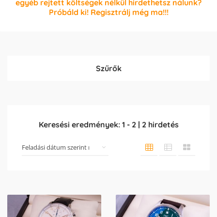
egyéb rejtett költségek nélkül hirdethetsz nálunk?
Próbáld ki! Regisztrálj még ma!!!
Szűrők
Keresési eredmények:
1
-
2
|
2
hirdetés