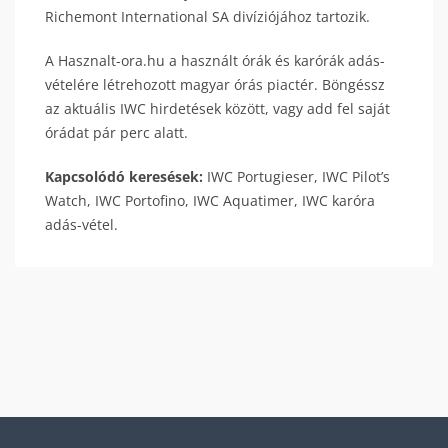
Richemont International SA divíziójához tartozik.
A Hasznalt-ora.hu a használt órák és karórák adás-
vételére létrehozott magyar órás piactér. Böngéssz
az aktuális IWC hirdetések között, vagy add fel saját
órádat pár perc alatt.
Kapcsolódó keresések:
IWC Portugieser, IWC Pilot’s
Watch, IWC Portofino, IWC Aquatimer, IWC karóra
adás-vétel.