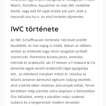
Watch, Portofino, Aquatimer és más IWC modellek
között, vagy add fel saját órádat pár perc alatt a
Hasznalt-ora.hu-n. Az első hirdetés díjmentes.
IWC története
Az IWC Schaffhausen története 140 évvel ezelőtt
kezdődött, és mai napig is íródik. Abban az időben,
amikor az emberek nagy része nyugaton próbált
szerencsét, Florentine Ariosto Jones, amerikai
mérnök és órakészítő, aki 27 évesen a F.Howard & Cie
(Amerika egyik vezető órakészítő cége) igazgatója
lett, az ellenkező irányban indult el. Utazása az
Atlanti-óceánon keresztül egészen Svájcig vezetett,
ahol a bérek ekkor relatívan alacsonyak voltak. Tervei
keretében meg szerette volna alapítani a Nemzetközi
Óra Vállalatot, amely a páratlan svájci szakmai
tudásra és a tengerentúli modern tervezési