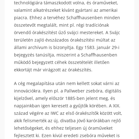
technológiára támaszkodott volna, és óraműveket,
valamint alkatrészeket kívánt gyártani az amerikai
piacra. Ehhez a tervéhez Schaffhausenben minden
összetevőt megtalált, mint pl. régi tradíciónak
örvendő órakészítést űző svájci mestereket. A Svájc
területén zajló évszázados órakészítési múltat az
állami archívum is bizonyítja. Egy 1583. január 29-i
bejegyzés tanúsítja, miszerint a Schaffhausenben
működő bejegyzett céhek összetételét illetően
ekkortájt már virágzott az órakészítés.
A cég megalapítása után nem kellett sokat várni az
innovációkra. Ilyen pl. a Pallweber zsebóra, digitális
kijelzővel, amely először 1885-ben jelent meg, és
napjainkban igen keresett a gyűjtők körében. A XIX.
század végére az IWC az első órakészítők között volt,
akik felismerték az új, divatba jövő karórákban rejlő
lehetőségeket, és ehhez teljesen új óraműveket
fejlesztett ki. Ezen kívül eredeti zsebóra műveket is