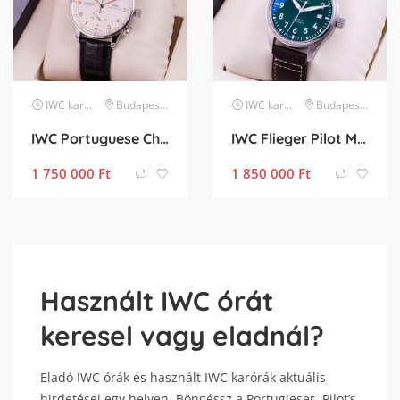
IWC
karóra
Budapest XIII. kerület
IWC
karóra
Budapest XIII. kerület
IWC Portuguese Chronograph
IWC Flieger Pilot Mark XX
1 750 000
Ft
1 850 000
Ft
Használt IWC órát
keresel vagy eladnál?
Eladó IWC órák és használt IWC karórák aktuális
hirdetései egy helyen. Böngéssz a Portugieser, Pilot’s