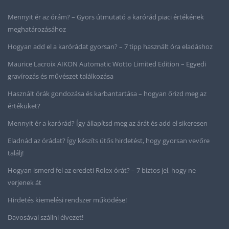
Mennyit ér az órám? – Gyors útmutató a karórád piaci értékének
meghatározásához
Hogyan add el a karórádat gyorsan? – 7 tipp használt óra eladáshoz
Maurice Lacroix AIKON Automatic Wotto Limited Edition – Egyedi
gravírozás és művészet találkozása
Használt órák gondozása és karbantartása – hogyan őrizd meg az
értéküket?
Mennyit ér a karórád? Így állapítsd meg az árát és add el sikeresen
Eladnád az órádat? Így készíts ütős hirdetést, hogy gyorsan vevőre
találj!
Hogyan ismerd fel az eredeti Rolex órát? – 7 biztos jel, hogy ne
verjenek át
Hirdetés kiemelési rendszer működése!
Davosával szállni élvezet!