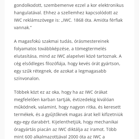
gondolkodott, szembemenve ezzel a kor elektronikus
hangulatával. Ehhez a szellemhez kapcsolódott az
IWC reklámszövege is: „IWC. 1868 óta. Amióta férfiak
vannak.”
A magasfokú szakmai tudás, órásmestereinek
folyamatos továbbképzése, a tömegtermelés
elutasítása, mind az IWC alapelvei közé tartoznak. A
cég elsődleges filozófiája, hogy kevés órát gyártson,
egy szűk rétegnek, de azokat a legmagasabb
színvonalon.
Többek közt ez az oka, hogy ha az IWC órákat
megfelelően karban tartják, évtizedekig kiválóan
működnek, valamint, hogy nagyon ritka, és keresett
termékek, és a gyűjtőknek magas árat kell kifizetniük
egy-egy darabért. Kijelenthetjük, hogy mechanikai
óragyártás piacán az IWC diktálja az iramot. Több
mint 600 alkalmazottjával 2000 óta az IWC a