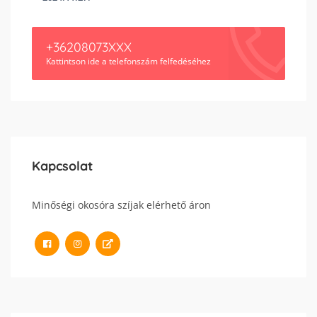
+36208073XXX
Kattintson ide a telefonszám felfedéséhez
Kapcsolat
Minőségi okosóra szíjak elérhető áron