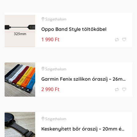
Szigethalom
Oppo Band Style töltőkábel
1 990
Ft
Szigethalom
Garmin Fenix szilikon óraszíj – 26mm
2 990
Ft
Szigethalom
Keskenyített bőr óraszíj – 20mm és 22mm méretben