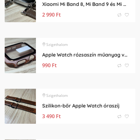
Xiaomi Mi Band 8, Mi Band 9 és Mi Band 10 bőr pótszíj
2 990
Ft
Szigethalom
Apple Watch rózsaszín műanyag védőtok
990
Ft
Szigethalom
Szilikon-bőr Apple Watch óraszíj
3 490
Ft