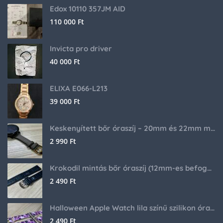
Edox 10110 357JM AID
110 000
Ft
Invicta pro driver
40 000
Ft
ELIXA E066-L213
39 000
Ft
Keskenyített bőr óraszíj – 20mm és 22mm méretben
2 990
Ft
Krokodil mintás bőr óraszíj (12mm-es befogóval rendelkező órához)
2 490
Ft
Halloween Apple Watch lila színű szilikon óraszíj
2 490
Ft