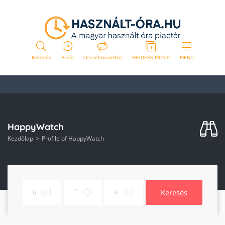
Keresés
Profil
Összehasonlítás
HIRDESS MOST!
MENÜ
HappyWatch
Kezdőlap
Profile of HappyWatch
Keresés