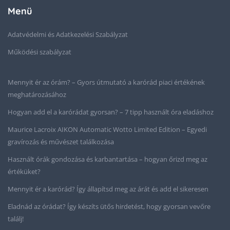
Menü
Adatvédelmi és Adatkezelési Szabályzat
Működési szabályzat
Mennyit ér az órám? – Gyors útmutató a karórád piaci értékének
meghatározásához
Hogyan add el a karórádat gyorsan? – 7 tipp használt óra eladáshoz
Maurice Lacroix AIKON Automatic Wotto Limited Edition – Egyedi
gravírozás és művészet találkozása
Használt órák gondozása és karbantartása – hogyan őrizd meg az
értéküket?
Mennyit ér a karórád? Így állapítsd meg az árát és add el sikeresen
Eladnád az órádat? Így készíts ütős hirdetést, hogy gyorsan vevőre
találj!