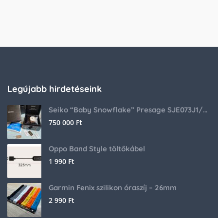
Legújabb hirdetéseink
Seiko “Baby Snowflake” Presage SJE073J1/SARA015 Limited Edition
750 000
Ft
Oppo Band Style töltőkábel
1 990
Ft
Garmin Fenix szilikon óraszíj – 26mm
2 990
Ft