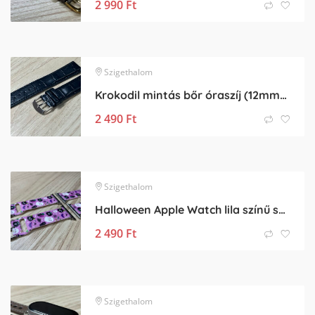
2 990
Ft
Szigethalom
Krokodil mintás bőr óraszíj (12mm-es befogóval rendelkező órához)
2 490
Ft
Szigethalom
Halloween Apple Watch lila színű szilikon óraszíj
2 490
Ft
Szigethalom