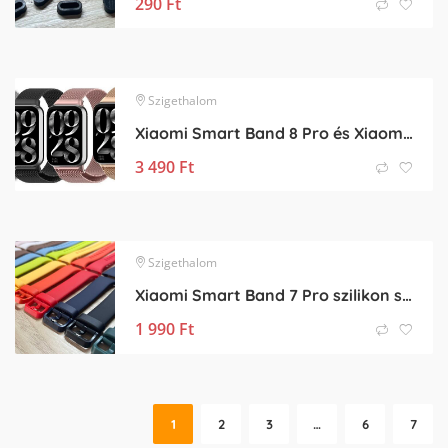
290
Ft
Szigethalom
Xiaomi Smart Band 8 Pro és Xiaomi Smart Band 9 Pro fém óraszíj
3 490
Ft
Szigethalom
Xiaomi Smart Band 7 Pro szilikon szíj
1 990
Ft
1
2
3
…
6
7