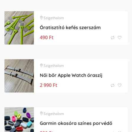
Szigethalom
Óratisztító kefés szerszám
490
Ft
Szigethalom
Női bőr Apple Watch óraszíj
2 990
Ft
Szigethalom
Garmin okosóra színes porvédő