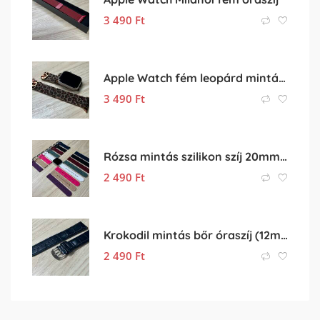
3 490
Ft
Apple Watch fém leopárd mintás szíj
3 490
Ft
Rózsa mintás szilikon szíj 20mm-es órához
2 490
Ft
Krokodil mintás bőr óraszíj (12mm-es befogóval rendelkező órához)
2 490
Ft