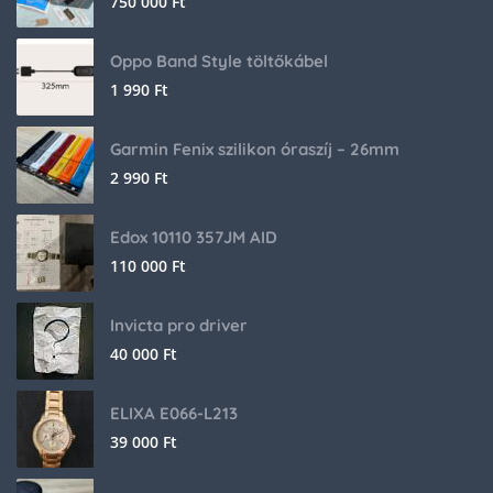
750 000
Ft
Oppo Band Style töltőkábel
1 990
Ft
Garmin Fenix szilikon óraszíj – 26mm
2 990
Ft
Edox 10110 357JM AID
110 000
Ft
Invicta pro driver
40 000
Ft
ELIXA E066-L213
39 000
Ft