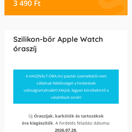
3 490
Ft
Szilikon-bőr Apple Watch
óraszíj
A HASZNÁLT-ÓRA.HU piactér üzemeltetői nem
vállalnak felelősséget a hirdetések
valóságtartalmáért! Kérjük, legyen körültekintő a
vásárlások során!
Új
Óraszíjak, karkötők és tartozékok
óra kiegészítők
. A hirdetés feladási dátuma:
2026.07.28.