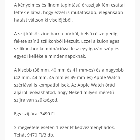
A kényelmes és finom tapintású óraszíjak fém csattal
lettek ellátva, hogy ezzel is mutatósabb, elegánsabb
hatást váltson ki viselőjéből.
A szíj külső színe barna bőrből, belső része pedig
fekete színű szilikonból készült. Ezzel a különleges
szilikon-bőr kombinációval lesz egy igazán szép és
egyedi kelléke a mindennapoknak.
A kisebb (38 mm, 40 mm és 41 mm-es) és a nagyobb
(42 mm, 44 mm, 45 mm és 49 mm-es) Apple Watch
szériával is kompatibilisek. Az Apple Watch órád
aljáról leolvashatod, hogy Neked milyen méretű
szíjra van szükséged.
Egy szíj ára: 3490 Ft
3 megvétele esetén 1 ezer Ft kedvezményt adok.
Tehát 9470 Ft/3 db.