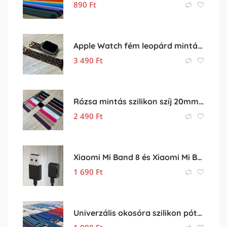
890
Ft
Apple Watch fém leopárd mintás szíj
3 490
Ft
Rózsa mintás szilikon szíj 20mm-es órához
2 490
Ft
Xiaomi Mi Band 8 és Xiaomi Mi Band 9 töltőkábel
1 690
Ft
Univerzális okosóra szilikon pótszíj eladó – 18mm