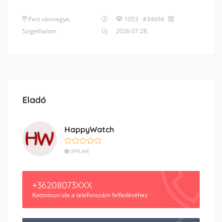
Pest vármegye
,
1053 #34694
Szigethalom
Új
2026.07.28.
Eladó
HappyWatch
OFFLINE
+36208073XXX
Kattintson ide a telefonszám felfedéséhez