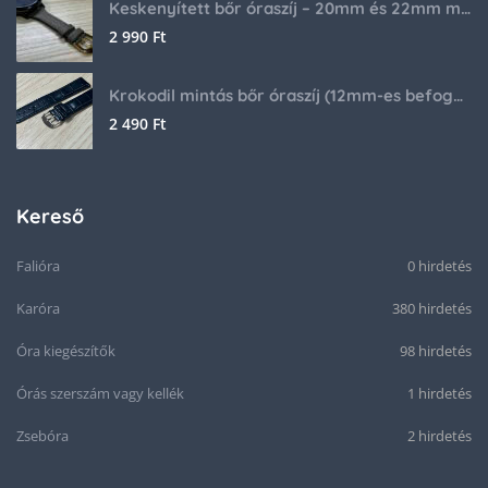
Keskenyített bőr óraszíj – 20mm és 22mm méretben
2 990
Ft
Krokodil mintás bőr óraszíj (12mm-es befogóval rendelkező órához)
2 490
Ft
Kereső
Falióra
0 hirdetés
Karóra
380 hirdetés
Óra kiegészítők
98 hirdetés
Órás szerszám vagy kellék
1 hirdetés
Zsebóra
2 hirdetés