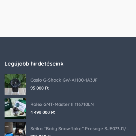
Legújabb hirdetéseink
Casio G-Shock GW-A1100-1A3JF
95 000
Ft
Rolex GMT-Master II 116710LN
4 499 000
Ft
Seiko “Baby Snowflake” Presage SJE073J1/SARA015 Limited Edition