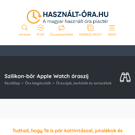
Keresés
Profil
Összehasonlítás
HIRDESS MOST!
MENÜ
Szilikon-bőr Apple Watch óraszíj
Kezdőlap
Óra kiegészítők
Óraszíjak, karkötők és tartozékok
Tudtad, hogy Te is pár kattintással, jutalékok és