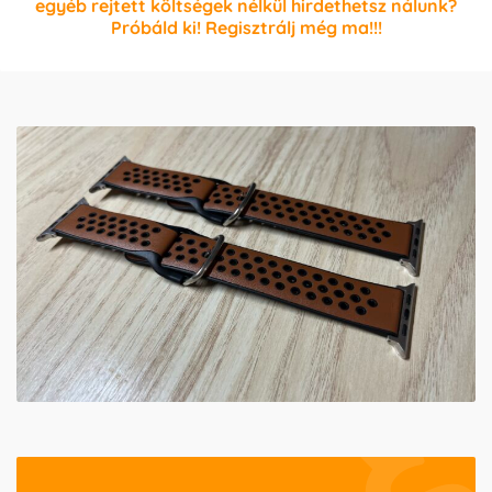
egyéb rejtett költségek nélkül hirdethetsz nálunk?
Próbáld ki! Regisztrálj még ma!!!