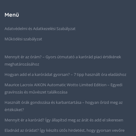
Menü
Adatvédelmi és Adatkezelési Szabályzat
Működési szabályzat
Mennyit ér az órám? – Gyors útmutató a karórád piaci értékének
meghatározásához
Hogyan add el a karórádat gyorsan? – 7 tipp használt óra eladáshoz
Maurice Lacroix AIKON Automatic Wotto Limited Edition – Egyedi
gravírozás és művészet találkozása
Használt órák gondozása és karbantartása – hogyan őrizd meg az
értéküket?
Mennyit ér a karórád? Így állapítsd meg az árát és add el sikeresen
Eladnád az órádat? Így készíts ütős hirdetést, hogy gyorsan vevőre