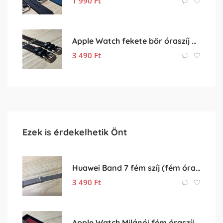
1 990
Ft
Apple Watch fekete bőr óraszíj piros cérnával
3 490
Ft
Ezek is érdekelhetik Önt
Huawei Band 7 fém szíj (fém óraszíj, rozsdamentes acél szíj)
3 490
Ft
Apple Watch Milánói fém óraszíj