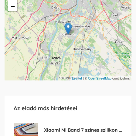
−
Leaflet
| ©
OpenStreetMap
contributors
Az eladó más hirdetései
Xiaomi Mi Band 7 színes szilikon pótszíj eladó