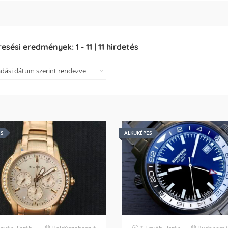
resési eredmények:
1
-
11
|
11
hirdetés
ES
ALKUKÉPES