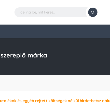
 szereplő márka
jutalékok és egyéb rejtett költségek nélkül hirdethetsz nál