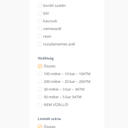
bordő szatén
bőr
kaucsuk
nemesacél
resin
rozsdamentes acél
Vízállóság
Összes
100 méter – 10 bar – 10ATM
200 méter – 20 bar – 20ATM
30 méter – 3 bar – 3ATM
50 méter – 5 bar 5ATM
NEM VÍZÁLLÓ!
Limitált széria
Összes