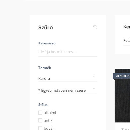
Ke
Szűrő
Keresőszó
Termék
ALKUKÉP
Karóra
* Egyéb, listában nem szereplő márka
Stílus
alkalmi
antik
búvár