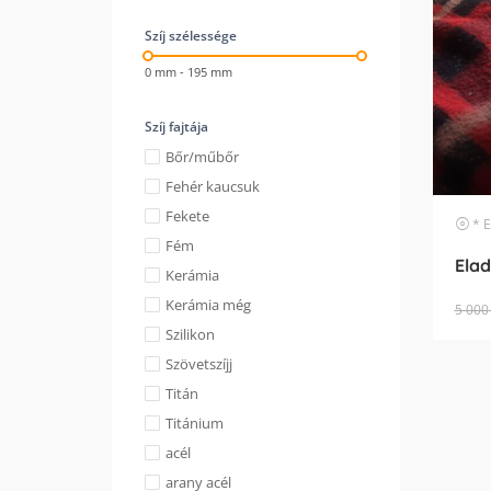
Szíj szélessége
0 mm - 195 mm
Szíj fajtája
Bőr/műbőr
Fehér kaucsuk
Fekete
* Egyéb
Fém
Elad
Kerámia
Kerámia még
5 000
Szilikon
Szövetszíjj
Titán
Titánium
acél
arany acél