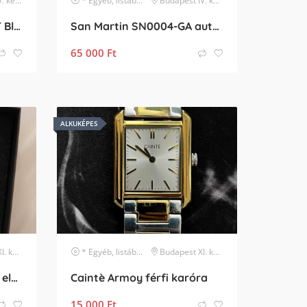
erület
karóra
* Egyéb, listában nem szereplő márka
Budapest IV. kerület
karóra
🇨🇭🇬🇧🔳 Bamford GMT Black-White DLC 🔳🇬🇧🇨🇭
San Martin SN0004-GA automata búváróra
65 000
Ft
ALKUKÉPES
rület
karóra
* Egyéb, listában nem szereplő márka
Budapest XI. kerület
karóra
Nibosi zöld prémium óra eladó
Caintè Armoy férfi karóra
15 000
Ft