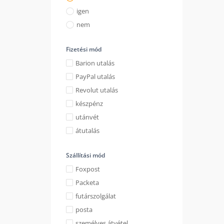
igen
nem
Fizetési mód
Barion utalás
PayPal utalás
Revolut utalás
készpénz
utánvét
átutalás
Szállítási mód
Foxpost
Packeta
futárszolgálat
posta
személyes átvétel