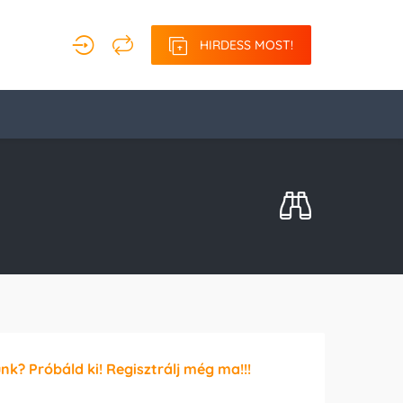
HIRDESS MOST!
unk? Próbáld ki! Regisztrálj még ma!!!