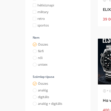
* Egyéb
hétköznapi
ELIX
military
retro
39 0
sportos
Nem
Összes
férfi
női
unisex
Számlap típusa
Összes
analóg
* Egyéb
digitális
analóg + digitális
400