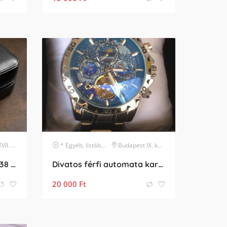
erület
karóra
* Egyéb, listában nem szereplő márka
Budapest IX. kerület
karóra
Henry Archer Vesterhav 38 Skyglint – Újszerű, 2028 Feb
Divatos férfi automata karóra elado
20 000
Ft