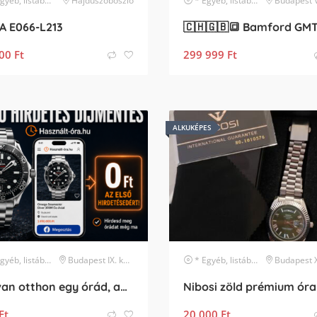
, listában nem szereplő márka
Hajdúszoboszló
karóra
* Egyéb, listában nem szereplő márka
Budapest V. k
A E066-L213
00
Ft
299 999
Ft
ALKUKÉPES
, listában nem szereplő márka
Budapest IX. kerület
karóra
* Egyéb, listában nem szereplő márka
Budapest XI. ke
Ha van otthon egy órád, amit már nem hordasz, töltsd fel ide!
Ft
20 000
Ft