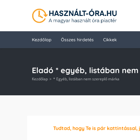
Kezdőlap
Összes hirdetés
Cikkek
Eladó * egyéb, listában nem
Kezdőlap
* Egyéb, listában nem szereplő márka
Tudtad, hogy Te is pár kattintással, 