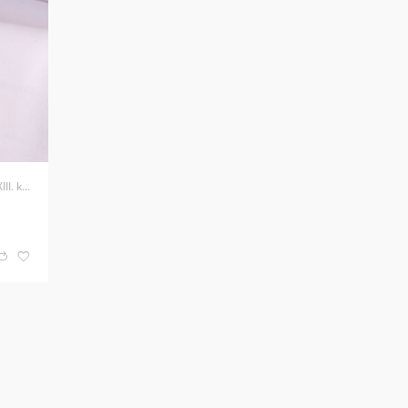
kerület
karóra