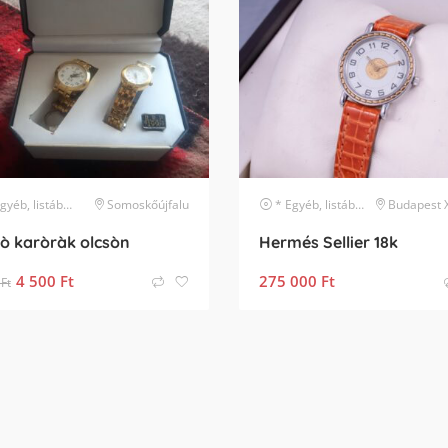
, listában nem szereplő márka
Somoskőújfalu
karóra
* Egyéb, listában nem szereplő márka
Budapest XIII. 
ò karòràk olcsòn
Hermés Sellier 18k
4 500
Ft
275 000
Ft
Ft