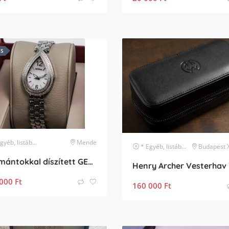
ES
, listában nem szereplő márka
Mende
karóra
* Egyéb, listában nem szereplő márka
Budapest XVII. k
Gyémántokkal díszített GEOVANI női karóra
000
Ft
160 000
Ft