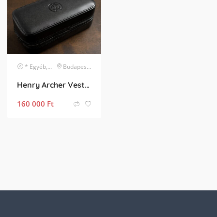
* Egyéb, listában nem szereplő márka
Budapest XVII. kerület
karóra
Henry Archer Vesterhav 38 Skyglint – Újszerű, 2028 Feb
160 000
Ft