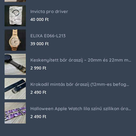
Invicta pro driver
40 000
Ft
ELIXA E066-L213
39 000
Ft
Keskenyített bőr óraszíj – 20mm és 22mm méretben
2 990
Ft
Krokodil mintás bőr óraszíj (12mm-es befogóval rendelkező órához)
2 490
Ft
Halloween Apple Watch lila színű szilikon óraszíj
2 490
Ft