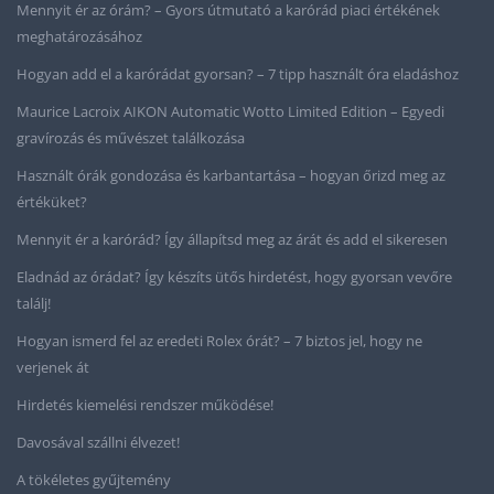
Mennyit ér az órám? – Gyors útmutató a karórád piaci értékének
meghatározásához
Hogyan add el a karórádat gyorsan? – 7 tipp használt óra eladáshoz
Maurice Lacroix AIKON Automatic Wotto Limited Edition – Egyedi
gravírozás és művészet találkozása
Használt órák gondozása és karbantartása – hogyan őrizd meg az
értéküket?
Mennyit ér a karórád? Így állapítsd meg az árát és add el sikeresen
Eladnád az órádat? Így készíts ütős hirdetést, hogy gyorsan vevőre
találj!
Hogyan ismerd fel az eredeti Rolex órát? – 7 biztos jel, hogy ne
verjenek át
Hirdetés kiemelési rendszer működése!
Davosával szállni élvezet!
A tökéletes gyűjtemény