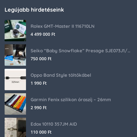
Legújabb hirdetéseink
Rolex GMT-Master II 116710LN
4 499 000
Ft
Seiko “Baby Snowflake” Presage SJE073J1/SARA015 Limited Edition
750 000
Ft
Oppo Band Style töltőkábel
1 990
Ft
Garmin Fenix szilikon óraszíj – 26mm
2 990
Ft
Edox 10110 357JM AID
110 000
Ft