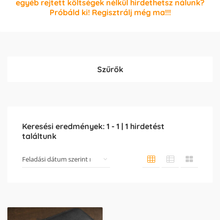
egyéb rejtett költségek nélkül hirdethetsz nálunk?
Próbáld ki! Regisztrálj még ma!!!
Szűrők
Keresési eredmények:
1
-
1
|
1
hirdetést
találtunk