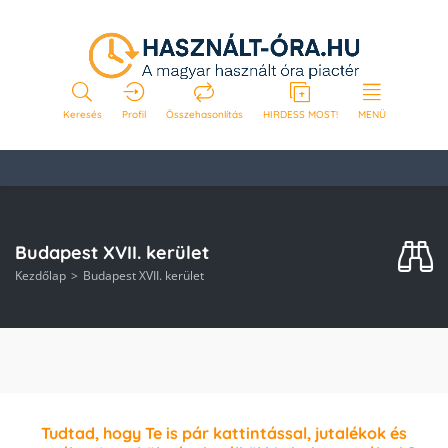
Keresés
Profil
Összehasonlítás
HIRDESS MOST!
MENÜ
Budapest XVII. kerület
Kezdőlap
Budapest XVII. kerület
Tudtad, hogy Te is pár kattintással, jutalékok és