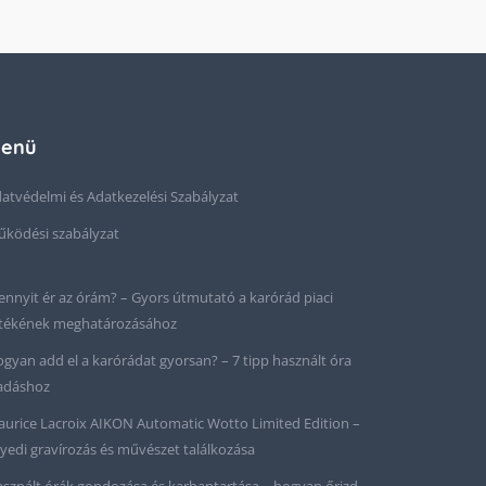
enü
atvédelmi és Adatkezelési Szabályzat
ködési szabályzat
nnyit ér az órám? – Gyors útmutató a karórád piaci
tékének meghatározásához
gyan add el a karórádat gyorsan? – 7 tipp használt óra
adáshoz
urice Lacroix AIKON Automatic Wotto Limited Edition –
yedi gravírozás és művészet találkozása