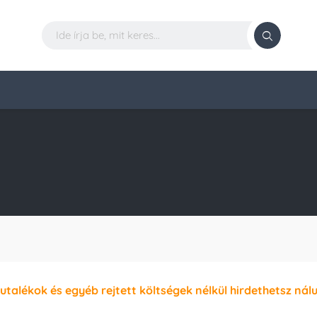
jutalékok és egyéb rejtett költségek nélkül hirdethetsz nál