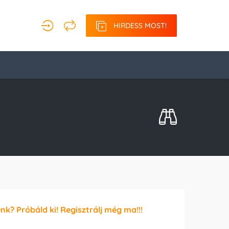
HIRDESS MOST!
unk? Próbáld ki! Regisztrálj még ma!!!