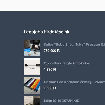
Legújabb hirdetéseink
750 000
Ft
Oppo Band Style töltőkábel
1 990
Ft
Garmin Fenix szilikon óraszíj – 26m
2 990
Ft
Edox 10110 357JM AID