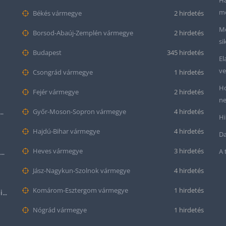
Ha
me
Békés vármegye
2 hirdetés
Me
Borsod-Abaúj-Zemplén vármegye
2 hirdetés
si
Budapest
345 hirdetés
El
ve
Csongrád vármegye
1 hirdetés
Ho
Fejér vármegye
2 hirdetés
ne
tt bőr óraszíj – 20mm és 22mm méretben
Győr-Moson-Sopron vármegye
4 hirdetés
Hi
Hajdú-Bihar vármegye
4 hirdetés
Da
Heves vármegye
3 hirdetés
A 
Krokodil mintás bőr óraszíj (12mm-es befogóval rendelkező órához)
Jász-Nagykun-Szolnok vármegye
4 hirdetés
Komárom-Esztergom vármegye
1 hirdetés
Halloween Apple Watch lila színű szilikon óraszíj
Nógrád vármegye
1 hirdetés