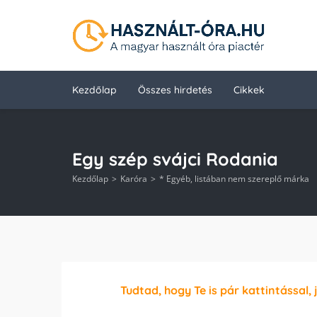
Kezdőlap
Összes hirdetés
Cikkek
Egy szép svájci Rodania
Kezdőlap
Karóra
* Egyéb, listában nem szereplő márka
Tudtad, hogy Te is pár kattintással, 