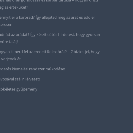
sznált órák gondozása és karbantartása – hogyan őrizd
g az értéküket?
nnyit ér a karórád? Így állapítsd meg az árát és add el
keresen
adnád az órádat? Így készíts ütős hirdetést, hogy gyorsan
vőre találj!
gyan ismerd fel az eredeti Rolex órát? – 7 biztos jel, hogy
 verjenek át
rdetés kiemelési rendszer működése!
vosával szállni élvezet!
tökéletes gyűjtemény