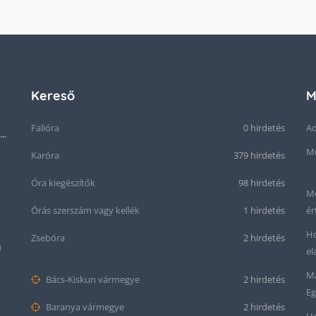
Kereső
M
Falióra
0 hirdetés
Ad
Seiko “Baby Snowflake” Presage SJE073J1/SARA015 Limited Edition
Mű
Karóra
379 hirdetés
Óra kiegészítők
98 hirdetés
Me
Órás szerszám vagy kellék
1 hirdetés
ér
Ho
Zsebóra
2 hirdetés
m
el
Ma
Bács-Kiskun vármegye
2 hirdetés
Eg
Baranya vármegye
2 hirdetés