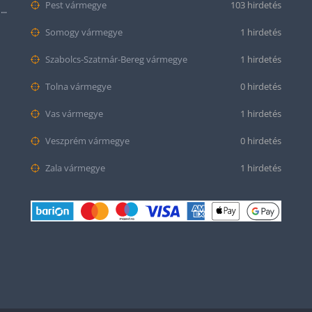
Pest vármegye
103 hirdetés
Citizen series 8 NB6050-51W smaragd színű számlappal
Somogy vármegye
1 hirdetés
Szabolcs-Szatmár-Bereg vármegye
1 hirdetés
Tolna vármegye
0 hirdetés
Vas vármegye
1 hirdetés
Veszprém vármegye
0 hirdetés
Zala vármegye
1 hirdetés