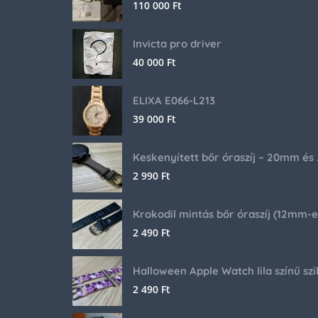
110 000
Ft
Invicta pro driver
40 000
Ft
ELIXA E066-L213
39 000
Ft
Keskenyíte
2 990
Ft
2 490
Ft
2 490
Ft