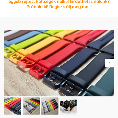
egyéb rejtett költségek nélkül hirdethetsz nálunk?
Próbáld ki! Regisztrálj még ma!!!