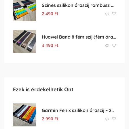
Színes szilikon óraszíj rombusz mintával (20mm-es méret)
2 490
Ft
Huawei Band 8 fém szíj (fém óraszíj, rozsdamentes acél szíj)
3 490
Ft
Ezek is érdekelhetik Önt
Garmin Fenix szilikon óraszíj – 26mm
2 990
Ft