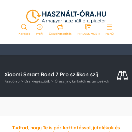
Keresés
Profil
Összehasonlítás
HIRDESS MOST!
MENÜ
Xiaomi Smart Band 7 Pro szilikon szíj
Kezdőlap
Óra kiegészítők
Óraszíjak, karkötők és tartozékok
Tudtad, hogy Te is pár kattintással, jutalékok és