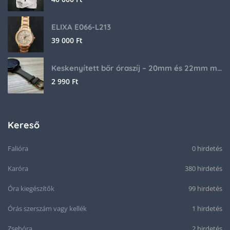
ELIXA E066-L213
39 000
Ft
Keskenyített bőr óraszíj – 20mm és 22mm méretben
2 990
Ft
Kereső
Falióra
0 hirdetés
Karóra
380 hirdetés
Óra kiegészítők
99 hirdetés
Órás szerszám vagy kellék
1 hirdetés
Zsebóra
2 hirdetés