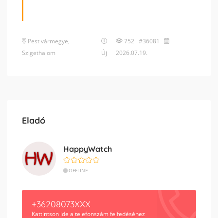
Pest vármegye
,
752 #36081
Szigethalom
Új
2026.07.19.
Eladó
HappyWatch
OFFLINE
+36208073XXX
Kattintson ide a telefonszám felfedéséhez