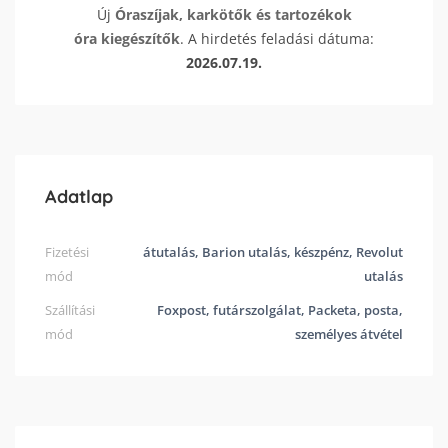
Új
Óraszíjak, karkötők és tartozékok
óra kiegészítők
. A hirdetés feladási dátuma:
2026.07.19.
Adatlap
Fizetési
átutalás, Barion utalás, készpénz, Revolut
mód
utalás
Szállítási
Foxpost, futárszolgálat, Packeta, posta,
mód
személyes átvétel