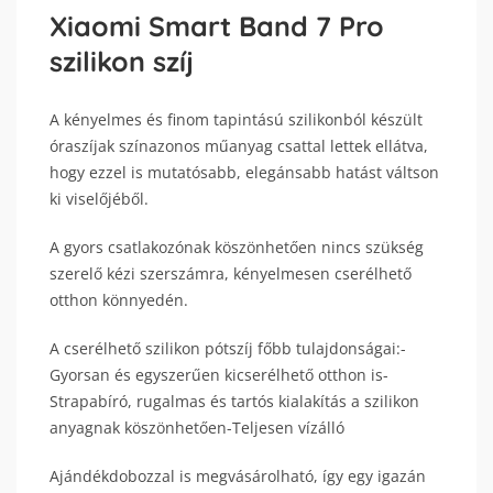
Xiaomi Smart Band 7 Pro
szilikon szíj
A kényelmes és finom tapintású szilikonból készült
óraszíjak színazonos műanyag csattal lettek ellátva,
hogy ezzel is mutatósabb, elegánsabb hatást váltson
ki viselőjéből.
A gyors csatlakozónak köszönhetően nincs szükség
szerelő kézi szerszámra, kényelmesen cserélhető
otthon könnyedén.
A cserélhető szilikon pótszíj főbb tulajdonságai:-
Gyorsan és egyszerűen kicserélhető otthon is-
Strapabíró, rugalmas és tartós kialakítás a szilikon
anyagnak köszönhetően-Teljesen vízálló
Ajándékdobozzal is megvásárolható, így egy igazán