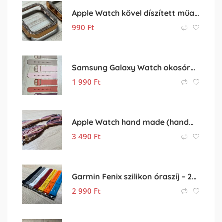
Apple Watch kővel díszített műanyag védőtok
990
Ft
Samsung Galaxy Watch okosóra szilikon pótszíj, óraszíj eladó
1 990
Ft
Apple Watch hand made (handmade) óraszíj
3 490
Ft
Garmin Fenix szilikon óraszíj – 26mm
2 990
Ft