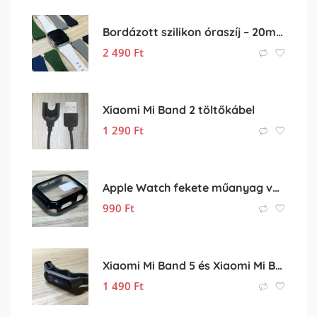
Bordázott szilikon óraszíj – 20mm
2 490
Ft
Xiaomi Mi Band 2 töltőkábel
1 290
Ft
Apple Watch fekete műanyag védőtok
990
Ft
Xiaomi Mi Band 5 és Xiaomi Mi Band 6 gumis pótszíj (szürke)
1 490
Ft