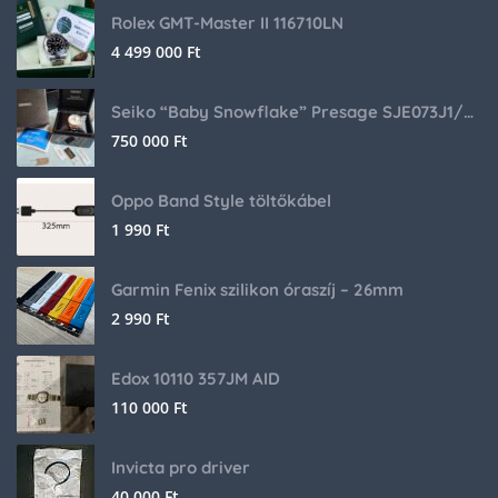
Rolex GMT-Master II 116710LN
4 499 000
Ft
Seiko “Baby Snowflake” Presage SJE073J1/SARA015 Limited Edition
750 000
Ft
Oppo Band Style töltőkábel
1 990
Ft
Garmin Fenix szilikon óraszíj – 26mm
2 990
Ft
Edox 10110 357JM AID
110 000
Ft
Invicta pro driver
40 000
Ft