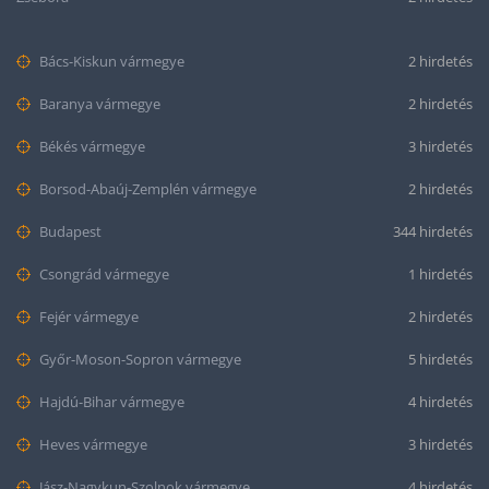
Bács-Kiskun vármegye
2 hirdetés
Baranya vármegye
2 hirdetés
Békés vármegye
3 hirdetés
Borsod-Abaúj-Zemplén vármegye
2 hirdetés
Budapest
344 hirdetés
Csongrád vármegye
1 hirdetés
Fejér vármegye
2 hirdetés
Győr-Moson-Sopron vármegye
5 hirdetés
Hajdú-Bihar vármegye
4 hirdetés
Heves vármegye
3 hirdetés
Jász-Nagykun-Szolnok vármegye
4 hirdetés