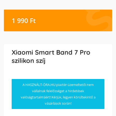
1 990
Ft
Xiaomi Smart Band 7 Pro
szilikon szíj
A HASZNÁLT-ÓRA.HU piactér üzemeltetői nem
vállalnak felelősséget a hirdetések
valóságtartalmáért! Kérjük, legyen körültekintő a
vásárlások során!