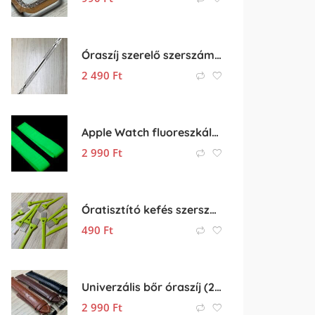
Óraszíj szerelő szerszám cserélhető fejekkel
2 490
Ft
Apple Watch fluoreszkálós (világítós) óraszíj
2 990
Ft
Óratisztító kefés szerszám
490
Ft
Univerzális bőr óraszíj (20mm és 22mm)
2 990
Ft