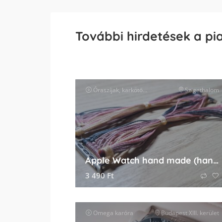
További hirdetések a pi
Óraszíjak, karkötők és tartozékok
Szigethalom
óra kiegészít
Apple Watch hand made (handmade) óraszíj
3 490
Ft
Omega
karóra
Budapest XIII. kerület