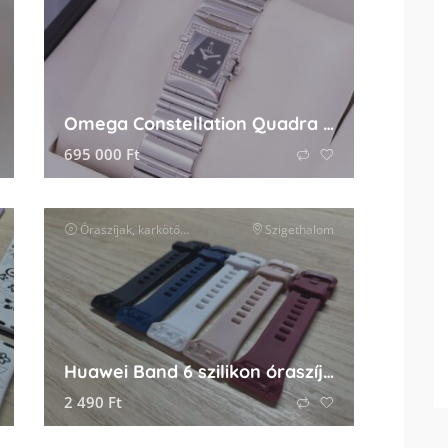
Omega Constellation Quadra Diamond
695 000
Ft
ők
Óraszíjak, karkötők és tartozékok
Szigethalom
óra kiegészítők
Huawei Band 6 szilikon óraszíj eladó
2 490
Ft