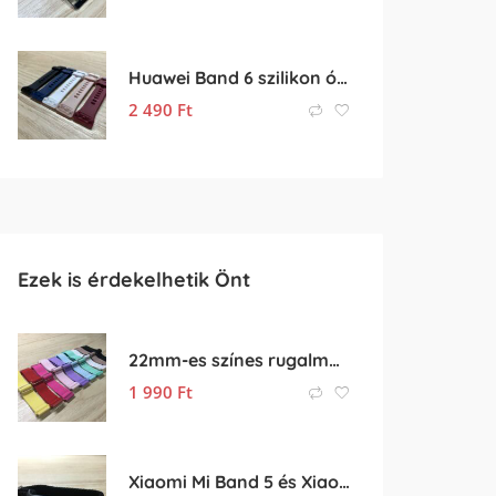
Huawei Band 6 szilikon óraszíj eladó
2 490
Ft
Ezek is érdekelhetik Önt
22mm-es színes rugalmas óraszíj (gumis óra szíj)
1 990
Ft
Xiaomi Mi Band 5 és Xiaomi Mi Band 6 gumis pótszíj (fekete)