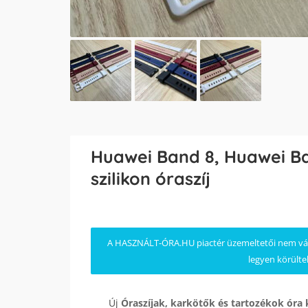
Huawei Band 8, Huawei B
szilikon óraszíj
A HASZNÁLT-ÓRA.HU piactér üzemeltetői nem válla
legyen körülte
Új
Óraszíjak, karkötők és tartozékok
óra 