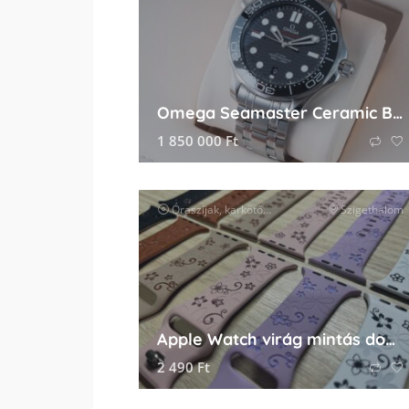
Omega Seamaster Ceramic Black
1 850 000
Ft
Óraszíjak, karkötők és tartozékok
Szigethalom
óra kiegészít
Apple Watch virág mintás dombornyomott óraszíj
2 490
Ft