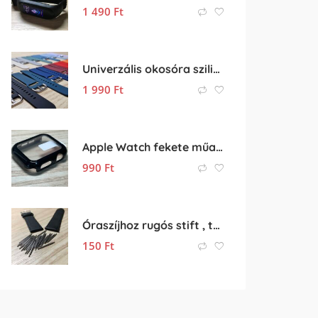
1 490
Ft
Univerzális okosóra szilikon pótszíj eladó – 18mm
1 990
Ft
Apple Watch fekete műanyag védőtok
990
Ft
Óraszíjhoz rugós stift , tüske (8-25 mm)
150
Ft