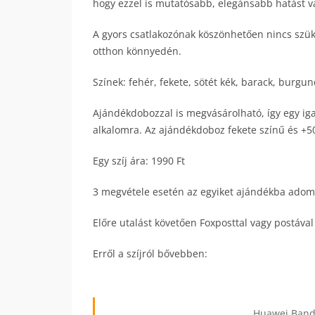
hogy ezzel is mutatósabb, elegánsabb hatást vál
A gyors csatlakozónak köszönhetően nincs szük
otthon könnyedén.
Színek: fehér, fekete, sötét kék, barack, burgun
Ajándékdobozzal is megvásárolható, így egy ig
alkalomra. Az ajándékdoboz fekete színű és +50
Egy szíj ára: 1990 Ft
3 megvétele esetén az egyiket ajándékba adom!
Előre utalást követően Foxposttal vagy postával
Erről a szíjról bővebben:
Huawei Band 