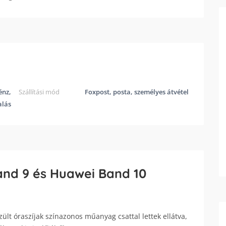
énz,
Szállítási mód
Foxpost, posta, személyes átvétel
alás
and 9 és Huawei Band 10
ült óraszíjak színazonos műanyag csattal lettek ellátva,