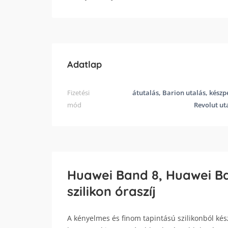
Adatlap
Fizetési
átutalás, Barion utalás, készp
mód
Revolut ut
Huawei Band 8, Huawei B
szilikon óraszíj
A kényelmes és finom tapintású szilikonból kész