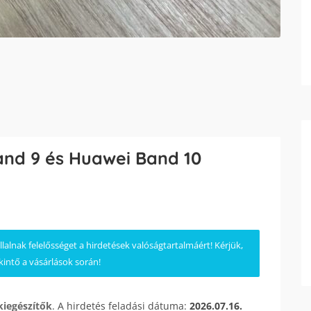
and 9 és Huawei Band 10
lnak felelősséget a hirdetések valóságtartalmáért! Kérjük,
kintő a vásárlások során!
kiegészítők
. A hirdetés feladási dátuma:
2026.07.16.