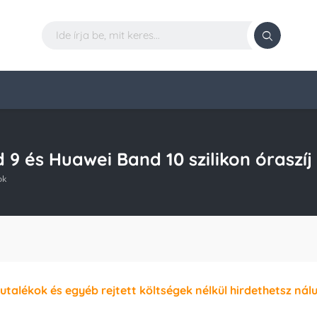
9 és Huawei Band 10 szilikon óraszíj
ok
jutalékok és egyéb rejtett költségek nélkül hirdethetsz nál