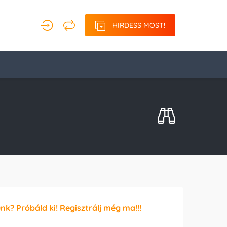
HIRDESS MOST!
unk? Próbáld ki! Regisztrálj még ma!!!