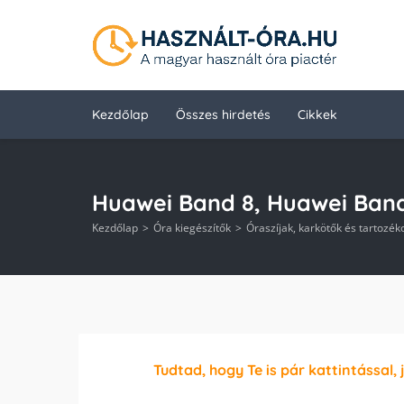
Kezdőlap
Összes hirdetés
Cikkek
Huawei Band 8, Huawei Band 
Kezdőlap
Óra kiegészítők
Óraszíjak, karkötők és tartozék
Tudtad, hogy Te is pár kattintással, 