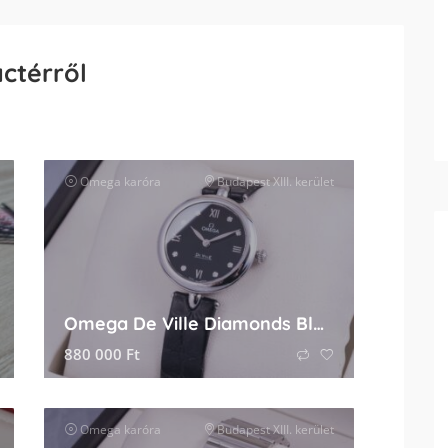
actérről
ők
Omega
karóra
Budapest XIII. kerület
Omega De Ville Diamonds Black
880 000
Ft
Omega
karóra
Budapest XIII. kerület