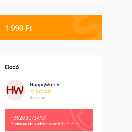
1 990
Ft
Eladó
HappyWatch
OFFLINE
+36208073XXX
Kattintson ide a telefonszám felfedéséhez