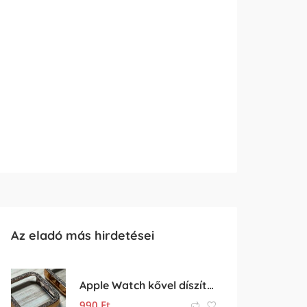
Az eladó más hirdetései
Apple Watch kővel díszített műanyag védőtok
990
Ft