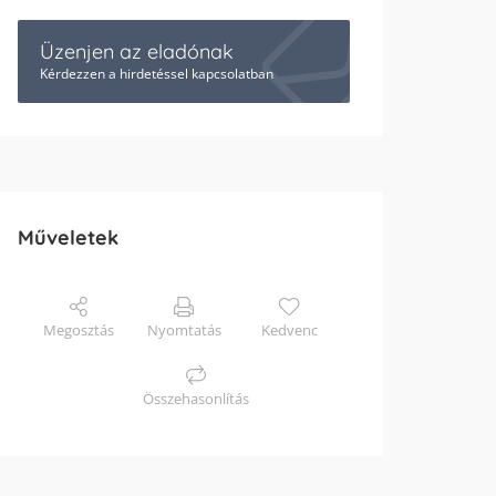
Üzenjen az eladónak
Kérdezzen a hirdetéssel kapcsolatban
Műveletek
Megosztás
Nyomtatás
Kedvenc
Összehasonlítás