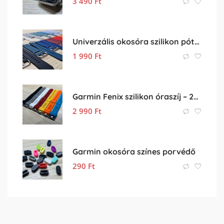
3 490
Ft
Univerzális okosóra szilikon pótszíj eladó – 18mm
1 990
Ft
Garmin Fenix szilikon óraszíj – 26mm
2 990
Ft
Garmin okosóra színes porvédő
290
Ft