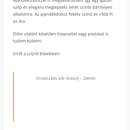
Ajándékdobozzal is megvásárolható, így egy igazán
szép és elegáns meglepetés lehet szinte bármilyen
alkalomra. Az ajándékdoboz fekete színű és +500 Ft
az ára.
Előre utalást követően Foxposttal vagy postával is
tudom küldeni.
Erről a szíjról bővebben:
Univerzális bőr óraszíj – 20mm