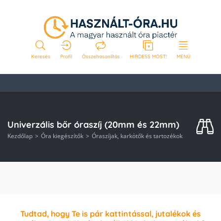
Keresés
Profil
Összehasonlítás
HIRDESS MOST!
MENÜ
Univerzális bőr óraszíj (20mm és 22mm)
Kezdőlap
Óra kiegészítők
Óraszíjak, karkötők és tartozékok
Tudtad, hogy Te is pár kattintással, jutalékok és