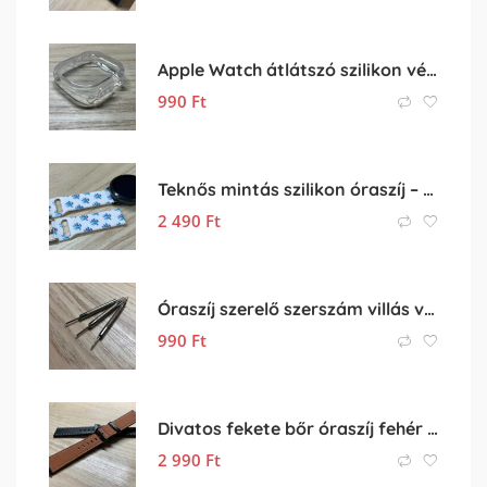
Apple Watch átlátszó szilikon védőtok
990
Ft
Teknős mintás szilikon óraszíj – 20mm órához
2 490
Ft
Óraszíj szerelő szerszám villás véggel
990
Ft
Divatos fekete bőr óraszíj fehér cérnával varrva
2 990
Ft