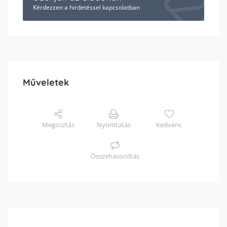
Kérdezzen a hirdetéssel kapcsolatban
Műveletek
Megosztás
Nyomtatás
Kedvenc
Összehasonlítás