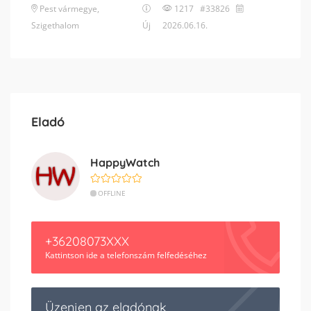
Pest vármegye
,
1217 #33826
Szigethalom
Új
2026.06.16.
Eladó
HappyWatch
OFFLINE
+36208073XXX
Kattintson ide a telefonszám felfedéséhez
Üzenjen az eladónak