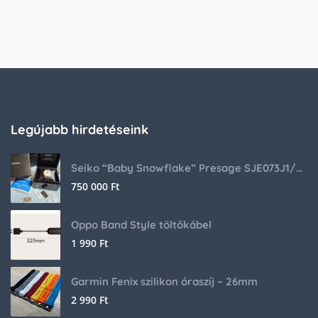
Legújabb hirdetéseink
Seiko “Baby Snowflake” Presage SJE073J1/SARA015 Limited Edition
750 000
Ft
Oppo Band Style töltőkábel
1 990
Ft
Garmin Fenix szilikon óraszíj – 26mm
2 990
Ft