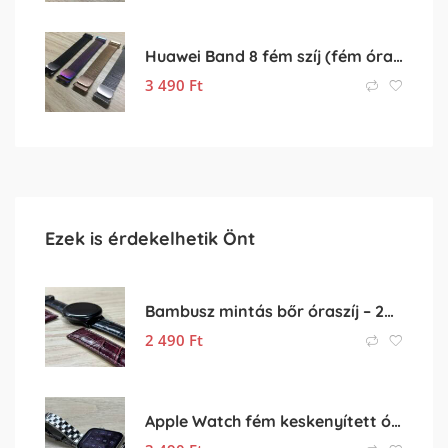
Huawei Band 8 fém szíj (fém óraszíj, rozsdamentes acél szíj)
3 490
Ft
Ezek is érdekelhetik Önt
Bambusz mintás bőr óraszíj – 20mm
2 490
Ft
Apple Watch fém keskenyített óraszíj