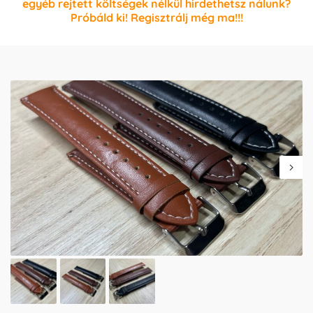
egyéb rejtett költségek nélkül hirdethetsz nálunk?
Próbáld ki! Regisztrálj még ma!!!