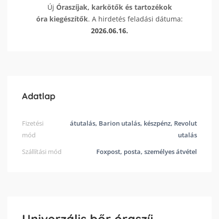
Új
Óraszíjak, karkötők és tartozékok
óra kiegészítők
. A hirdetés feladási dátuma:
2026.06.16.
Adatlap
Fizetési
átutalás, Barion utalás, készpénz, Revolut
mód
utalás
Szállítási mód
Foxpost, posta, személyes átvétel
Univerzális bőr óraszíj