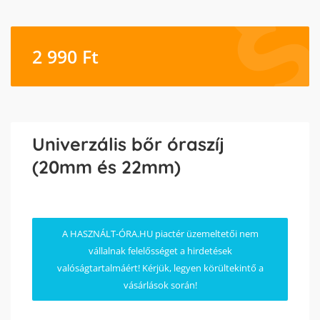
2 990
Ft
Univerzális bőr óraszíj
(20mm és 22mm)
A HASZNÁLT-ÓRA.HU piactér üzemeltetői nem
vállalnak felelősséget a hirdetések
valóságtartalmáért! Kérjük, legyen körültekintő a
vásárlások során!