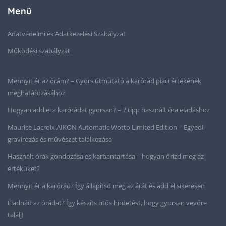
Menü
Adatvédelmi és Adatkezelési Szabályzat
Működési szabályzat
Mennyit ér az órám? – Gyors útmutató a karórád piaci értékének
meghatározásához
Hogyan add el a karórádat gyorsan? – 7 tipp használt óra eladáshoz
Maurice Lacroix AIKON Automatic Wotto Limited Edition – Egyedi
gravírozás és művészet találkozása
Használt órák gondozása és karbantartása – hogyan őrizd meg az
értéküket?
Mennyit ér a karórád? Így állapítsd meg az árát és add el sikeresen
Eladnád az órádat? Így készíts ütős hirdetést, hogy gyorsan vevőre
találj!