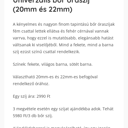
(20mm és 22mm)
A kényelmes és nagyon finom tapintású bőr óraszíjak
fém csattal lettek ellátva és fehér cérnával vannak
varrva, hogy ezzel is mutatósabb, elegánsabb hatást
váltsanak ki viselőjéből. Mind a fekete, mind a barna
szíj ezüst színű csattal rendelkezik.
Színek: fekete, világos barna, sötét barna.
Választható 20mm-es és 22mm-es befogóval
rendelkező órához.
Egy szíj ára: 2990 Ft
3 megvétele esetén egy szíjat ajándékba adok. Tehát
5980 Ft/3 db bőr szíj.