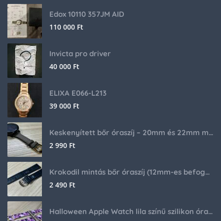
Edox 10110 357JM AID
110 000
Ft
Invicta pro driver
40 000
Ft
ELIXA E066-L213
39 000
Ft
Keskenyített bőr óraszíj – 20mm és 22mm méretben
2 990
Ft
Krokodil mintás bőr óraszíj (12mm-es befogóval rendelkező órához)
2 490
Ft
Halloween Apple Watch lila színű szilikon óraszíj