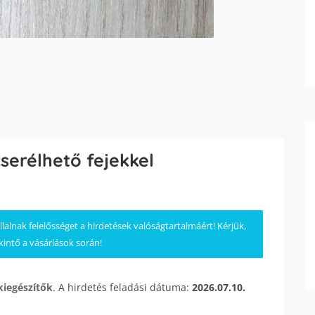
cserélhető fejekkel
lnak felelősséget a hirdetések valóságtartalmáért! Kérjük,
kintő a vásárlások során!
kiegészítők
. A hirdetés feladási dátuma:
2026.07.10.