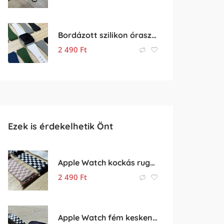
Bordázott szilikon óraszíj – 20mm
2 490
Ft
Ezek is érdekelhetik Önt
Apple Watch kockás rugalmas óraszíj
2 490
Ft
Apple Watch fém keskenyített óraszíj