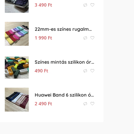
3 490
Ft
22mm-es színes rugalmas óraszíj (gumis óra szíj)
1 990
Ft
Színes mintás szilikon óraszíj bújtató – 20mm óraszíjhoz
490
Ft
Huawei Band 6 szilikon óraszíj eladó
2 490
Ft