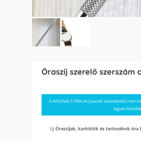
Óraszíj szerelő szerszám 
A HASZNÁLT-ÓRA.HU piactér üzemeltetői nem válla
legyen körülte
Új
Óraszíjak, karkötők és tartozékok
óra 