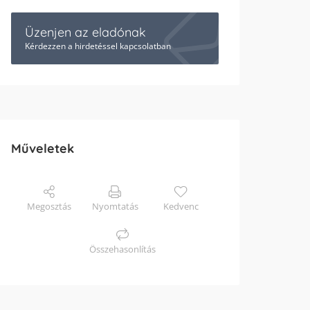
Üzenjen az eladónak
Kérdezzen a hirdetéssel kapcsolatban
Műveletek
Megosztás
Nyomtatás
Kedvenc
Összehasonlítás