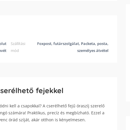
olut
Szállítási
Foxpost, futárszolgálat, Packeta, posta,
nvét
mód
személyes átvétel
cserélhető fejekkel
dni kell a csapokkal? A cserélhető fejű óraszíj szerelő
gó számára! Praktikus, precíz és megbízható. Ezzel a
venc órád szíját, akár otthon is kényelmesen.