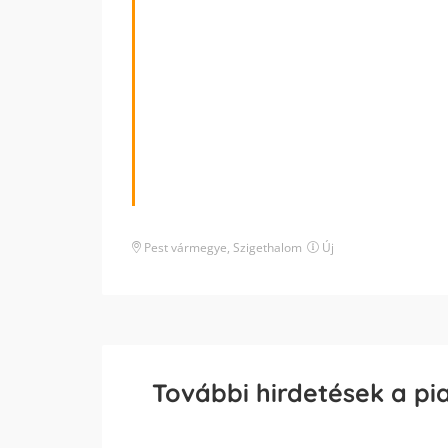
Pest vármegye
,
Szigethalom
Új
További hirdetések a pi