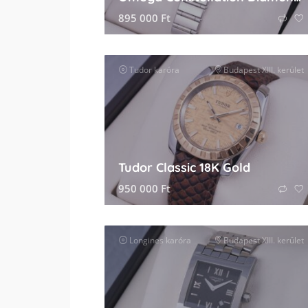
895 000
Ft
Tudor
karóra
Budapest XIII. kerület
Tudor Classic 18K Gold
950 000
Ft
Longines
karóra
Budapest XIII. kerület