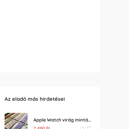
Az eladó más hirdetései
Apple Watch virág mintás dombornyomott óraszíj
2 490
Ft