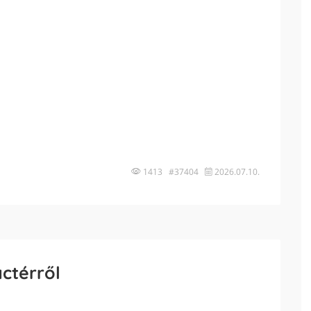
1413 #37404
2026.07.10.
actérről