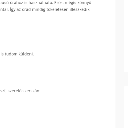
ípusú órához is használható. Erős, mégis könnyű
ntál. Így az órád mindig tökéletesen illeszkedik,
 is tudom küldeni.
aszíj szerelő szerszám