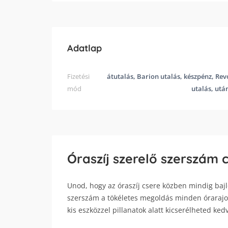
Adatlap
Fizetési
átutalás, Barion utalás, készpénz, Rev
mód
utalás, utá
Óraszíj szerelő szerszám 
Unod, hogy az óraszíj csere közben mindig bajló
szerszám a tökéletes megoldás minden órarajon
kis eszközzel pillanatok alatt kicserélheted ked