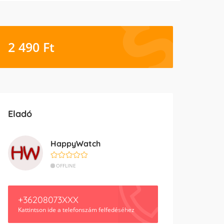
2 490
Ft
Eladó
HappyWatch
OFFLINE
+36208073XXX
Kattintson ide a telefonszám felfedéséhez