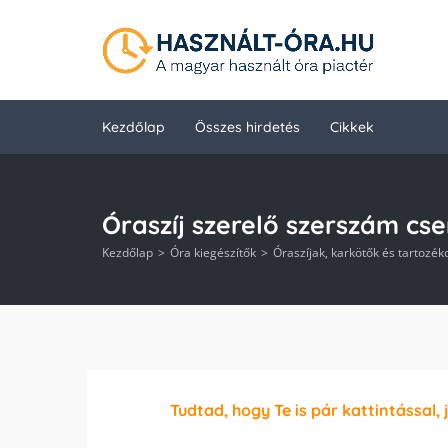
Kezdőlap
Összes hirdetés
Cikkek
Óraszíj szerelő szerszám cse
Kezdőlap
Óra kiegészítők
Óraszíjak, karkötők és tartozék
Tudtad, hogy Te is pár kattintással, 