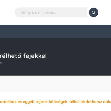
rélhető fejekkel
ok
jutalékok és egyéb rejtett költségek nélkül hirdethetsz nál