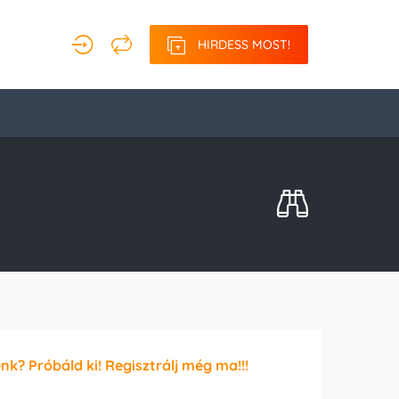
HIRDESS MOST!
unk? Próbáld ki! Regisztrálj még ma!!!