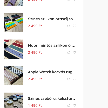
Színes szilikon óraszíj rombusz mintával (20mm-es méret)
2 490
Ft
Maori mintás szilikon óraszíj 20mm-es órához
2 490
Ft
Apple Watch kockás rugalmas óraszíj
2 490
Ft
Színes zsebóra, kulcstartós óra
1 490
Ft