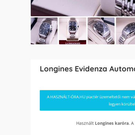
Longines Evidenza Autom
A HASZNÁLT-ÓRA.HU piactér üzemeltetői nem válla
legyen körülte
Használt
Longines
karóra
. A