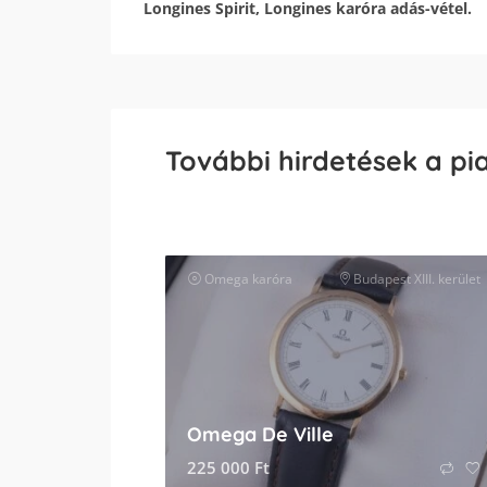
Longines Spirit, Longines karóra adás-vétel.
További hirdetések a pi
Omega
karóra
Budapest XIII. kerület
Omega De Ville
225 000
Ft