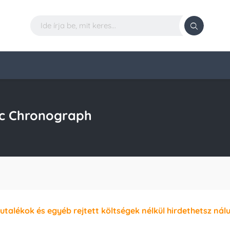
ic Chronograph
jutalékok és egyéb rejtett költségek nélkül hirdethetsz nál