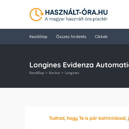
Kezdőlap
Összes hirdetés
Cikkek
Longines Evidenza Automat
Kezdőlap
Karóra
Longines
Tudtad, hogy Te is pár kattintással, 