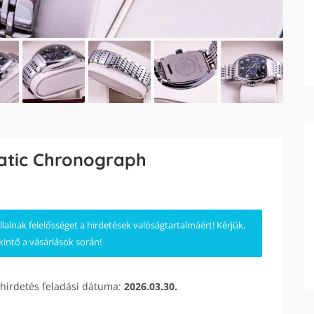
atic Chronograph
lnak felelősséget a hirdetések valóságtartalmáért! Kérjük,
kintő a vásárlások során!
 hirdetés feladási dátuma:
2026.03.30.