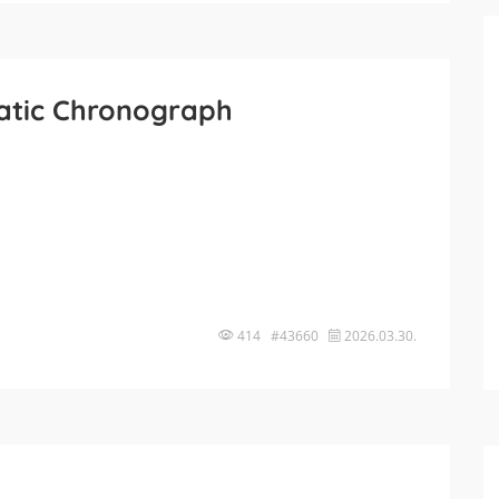
atic Chronograph
414 #43660
2026.03.30.