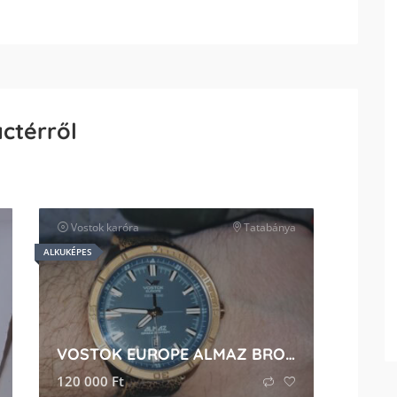
actérről
Vostok
karóra
Tatabánya
ALKUKÉPES
VOSTOK EUROPE ALMAZ BRONZE 200m
120 000
Ft