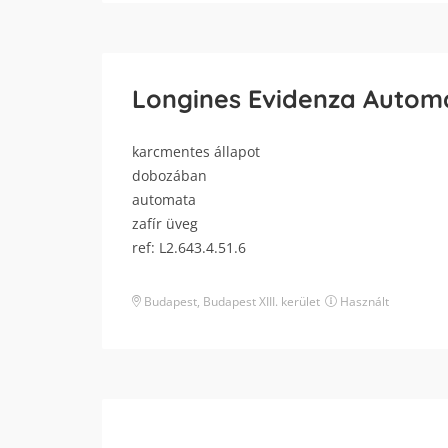
Longines Evidenza Autom
karcmentes állapot
dobozában
automata
zafír üveg
ref: L2.643.4.51.6
Budapest
,
Budapest XIII. kerület
Használt