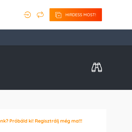
HIRDESS MOST!
unk? Próbáld ki! Regisztrálj még ma!!!