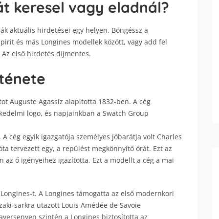
t keresel vagy eladnál?
ák aktuális hirdetései egy helyen. Böngéssz a
irit és más Longines modellek között, vagy add fel
. Az első hirdetés díjmentes.
ténete
tot Auguste Agassiz alapította 1832-ben. A cég
skedelmi logo, és napjainkban a Swatch Group
. A cég egyik igazgatója személyes jóbarátja volt Charles
óta tervezett egy, a repülést megkönnyítő órát. Ezt az
n az ő igényeihez igazította. Ezt a modellt a cég a mai
a Longines-t. A Longines támogatta az első modernkori
szaki-sarkra utazott Louis Amédée de Savoie
aversenyen szintén a Longines biztosította az