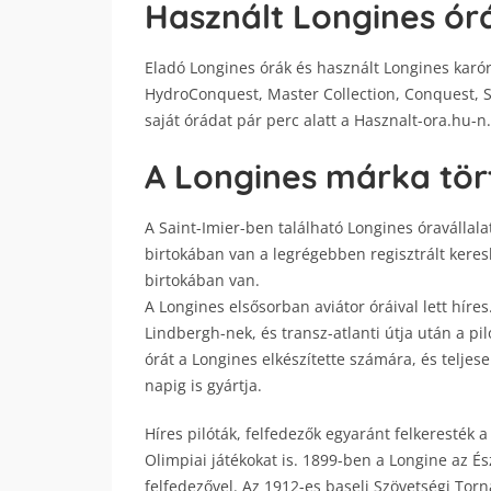
Használt Longines órá
Eladó Longines órák és használt Longines karór
HydroConquest, Master Collection, Conquest, Sp
saját órádat pár perc alatt a Hasznalt-ora.hu-n
A Longines márka tör
A Saint-Imier-ben található Longines óravállala
birtokában van a legrégebben regisztrált kere
birtokában van.
A Longines elsősorban aviátor óráival lett híres
Lindbergh-nek, és transz-atlanti útja után a pil
órát a Longines elkészítette számára, és teljese
napig is gyártja.
Híres pilóták, felfedezők egyaránt felkeresték 
Olimpiai játékokat is. 1899-ben a Longine az É
felfedezővel. Az 1912-es baseli Szövetségi Torn