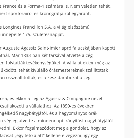
e France és a Forma-1 számára is. Nem véletlen tehát,
rt sportóráiról és kronográfjairól egyaránt.
 Longines Francillon S.A. a világ elsőszámú
n ünnepelte 175. születésnapját.
r Auguste Agassiz Saint-Imier apró falucskájában kapott
atnál. Már 1833-ban két társával átvette a cég
en folytatták tevékenységüket. A vállalat ekkor még az
ködött, tehát kívülálló órásmestereknek szállítottak
n összeállították, és a kész darabokat a cég
onosa, és ekkor a cég az Agassiz & Compagnie nevet
csatlakozott a vállalathoz. Az 1850-es években
yengélkedő nagybátyjától, és a hagyományos órák
án végleg átvette a mindennapi irányítást nagybátyjától
rekedni. Ekkor fogalmazódott meg a gondolat, hogy az
zisát „egy tető alatt” kellene elvégezni, így egy