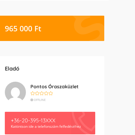
965 000
Ft
Eladó
Pontos Óraszaküzlet
OFFLINE
+36-20-395-13XXX
Kattintson ide a telefonszám felfedéséhez