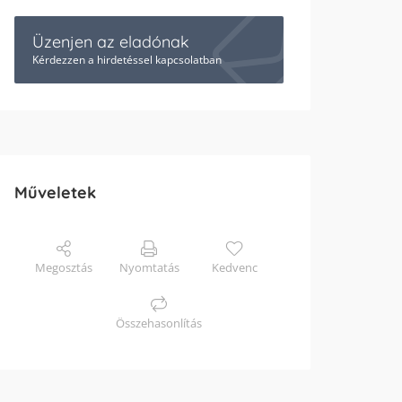
Üzenjen az eladónak
Kérdezzen a hirdetéssel kapcsolatban
Műveletek
Megosztás
Nyomtatás
Kedvenc
Összehasonlítás