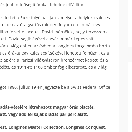
és jobb minőségű órákat lehetne előállítani.
 telket a Suze folyó partján, amelyet a helyiek csak Les
t, amiben az óragyártás minden folyamata immár egy
cillon felvette Jacques David mérnököt, hogy tervezzen a
et. David segítségével a gyár immár képes volt
sára. Még ebben az évben a Longines forgalomba hozta
t az órákat egy kulcs segítségével lehetett felhúzni, ez a
z az óra a Párizsi Világvásáron bronzérmet kapott, és a
dött, és 1911-re 1100 ember foglalkoztatott, és a világ
ót 1880. július 19-én jegyezte be a Swiss Federal Office
adás-vételére létrehozott magyar órás piactér.
t, vagy add fel saját órádat pár perc alatt.
t, Longines Master Collection, Longines Conquest,