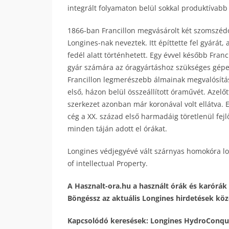
integrált folyamaton belül sokkal produktívabb 
1866-ban Francillon megvásárolt két szomszédos
Longines-nak neveztek. Itt építtette fel gyárá
fedél alatt történhetett. Egy évvel később Fran
gyár számára az óragyártáshoz szükséges gépek
Francillon legmerészebb álmainak megvalósítá
első, házon belül összeállított óraművét. Azelőt
szerkezet azonban már koronával volt ellátva. E
cég a XX. század első harmadáig töretlenül fejlő
minden táján adott el órákat.
Longines védjegyévé vált szárnyas homokóra log
of intellectual Property.
A Hasznalt-ora.hu a használt órák és karórák 
Böngéssz az aktuális Longines hirdetések közöt
Kapcsolódó keresések: Longines HydroConques