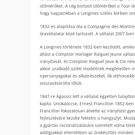
időmérőket. A cég biztosít időmérőket a Tour d
hogy napjainkban a Longines széles körben isme
1832-es alapítása óta a Compagnie des Montres
óravállalatai közé tartozott. A vállalat 2007-be
A Longines története 1832-ben keződött, amiko
állást a Comptoir Horloger Raiguel Jeune vállal
irányítását, és Comptoir Raiguel Jeue & Cie név
akkor uralkodó üzleti modellnek megfelelően mű
nyersanyagokat és alkatrészeket, ők otthonaikba
visszavásárolta tőlük.
1847-re Agassiz lett a vállalat egyetlen tulajd
kapta. Unokaöccse, Ernest Francillon 1852-ben 
Francillon fokozatosan átvette az irányítást g
fejlesztésére kezdte fektetni a hangsúlyt. Miut
a gyártás racionalizálására szeretett volna tö
addigiakkal ellentétben az órakészítés minden fá