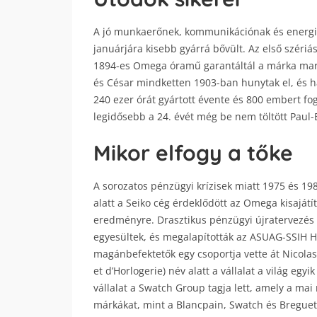
A jó munkaerőnek, kommunikációnak és energia
januárjára kisebb gyárrá bővült. Az első széri
1894-es Omega óramű garantáltál a márka mark
és César mindketten 1903-ban hunytak el, és h
240 ezer órát gyártott évente és 800 embert fo
legidősebb a 24. évét még be nem töltött Paul-
Mikor elfogy a tőke
A sorozatos pénzügyi krízisek miatt 1975 és 1980
alatt a Seiko cég érdeklődött az Omega kisajátí
eredményre. Drasztikus pénzügyi újratervezés 
egyesültek, és megalapították az ASUAG-SSIH H
magánbefektetők egy csoportja vette át Nicola
et d’Horlogerie) név alatt a vállalat a világ egy
vállalat a Swatch Group tagja lett, amely a mai
márkákat, mint a Blancpain, Swatch és Breguet