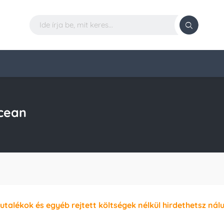
cean
jutalékok és egyéb rejtett költségek nélkül hirdethetsz nál