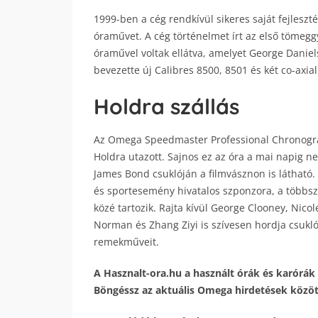
1999-ben a cég rendkívül sikeres saját fejlesz
óraművet. A cég történelmet írt az első tömegg
óraművel voltak ellátva, amelyet George Daniels
bevezette új Calibres 8500, 8501 és két co-axial
Holdra szállás
Az Omega Speedmaster Professional Chronograph
Holdra utazott. Sajnos ez az óra a mai napig 
James Bond csuklóján a filmvásznon is látható. 
és sportesemény hivatalos szponzora, a többsz
közé tartozik. Rajta kívül George Clooney, Nic
Norman és Zhang Ziyi is szívesen hordja csukló
remekműveit.
A Hasznalt-ora.hu a használt órák és karórák 
Böngéssz az aktuális Omega hirdetések között,