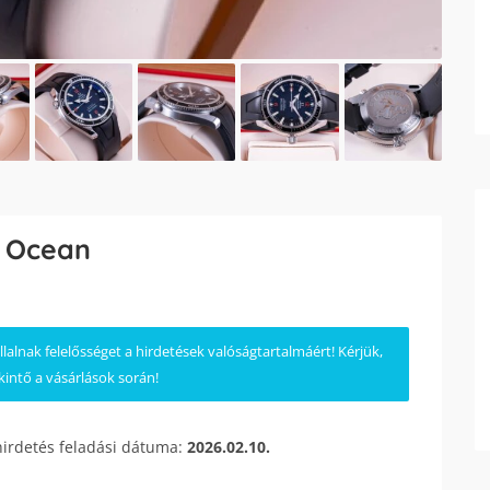
 Ocean
lnak felelősséget a hirdetések valóságtartalmáért! Kérjük,
kintő a vásárlások során!
hirdetés feladási dátuma:
2026.02.10.