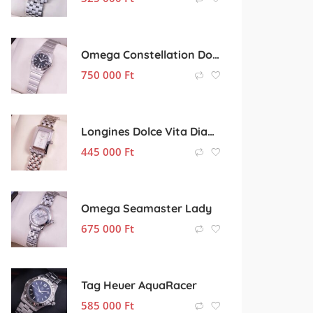
Omega Constellation Double Eagle
750 000
Ft
Longines Dolce Vita Diamond White
445 000
Ft
Omega Seamaster Lady
675 000
Ft
Tag Heuer AquaRacer
585 000
Ft