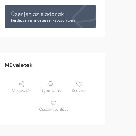
Üzenjen az eladónak
Kérdezzen a hirdetéssel kapcsolatban
Műveletek
Megosztás
Nyomtatás
Kedvenc
Összehasonlítás