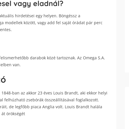
sel vagy eladnál?
tuális hirdetései egy helyen. Böngéssz a
 modellek között, vagy add fel saját órádat pár perc
mentes.
felismerhetőbb darabok közé tartoznak. Az Omega S.A.
Bielben van.
tó
 1848-ban az akkor 23 éves Louis Brandt, aki ekkor helyi
al felhúzható zsebórák összeállításával foglalkozott.
áit, de legfőbb piaca Anglia volt. Louis Brandt halála
e át örökségét