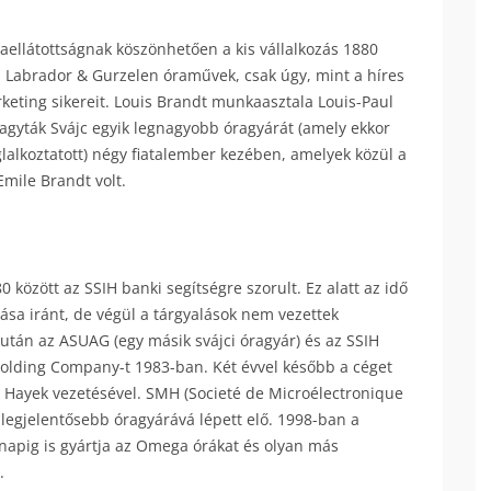
ellátottságnak köszönhetően a kis vállalkozás 1880
ás Labrador & Gurzelen óraművek, csak úgy, mint a híres
eting sikereit. Louis Brandt munkaasztala Louis-Paul
agyták Svájc egyik legnagyobb óragyárát (amely ekkor
glalkoztatott) négy fiatalember kezében, amelyek közül a
Emile Brandt volt.
 között az SSIH banki segítségre szorult. Ez alatt az idő
tása iránt, de végül a tárgyalások nem vezettek
után az ASUAG (egy másik svájci óragyár) és az SSIH
olding Company-t 1983-ban. Két évvel később a céget
s Hayek vezetésével. SMH (Societé de Microélectronique
ik legjelentősebb óragyárává lépett elő. 1998-ban a
 napig is gyártja az Omega órákat és olyan más
.