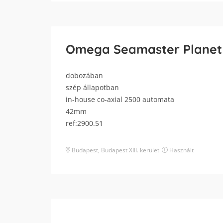
Omega Seamaster Planet
dobozában
szép állapotban
in-house co-axial 2500 automata
42mm
ref:2900.51
Budapest
,
Budapest XIII. kerület
Használt