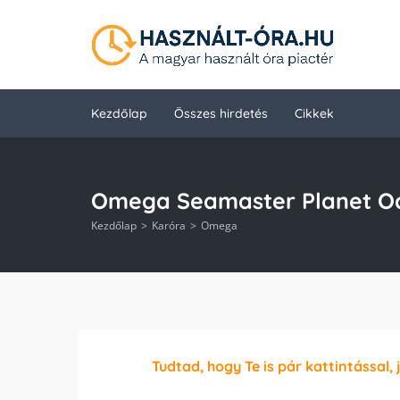
Kezdőlap
Összes hirdetés
Cikkek
Omega Seamaster Planet O
Kezdőlap
Karóra
Omega
Tudtad, hogy Te is pár kattintással, 