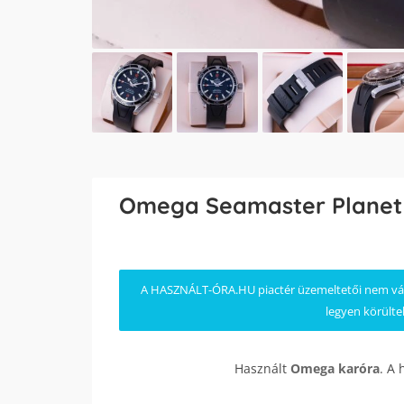
Omega Seamaster Planet
A HASZNÁLT-ÓRA.HU piactér üzemeltetői nem válla
legyen körülte
Használt
Omega
karóra
. A 