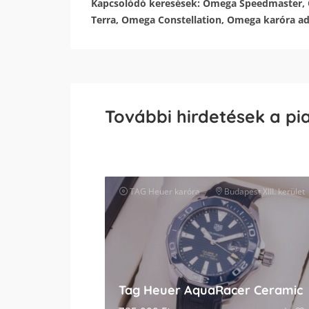
Kapcsolódó keresések: Omega Speedmaster,
Terra, Omega Constellation, Omega karóra ad
További hirdetések a pi
TAG Heuer
karóra
Budapest XIII. kerület
Tag Heuer AquaRacer Ceramic