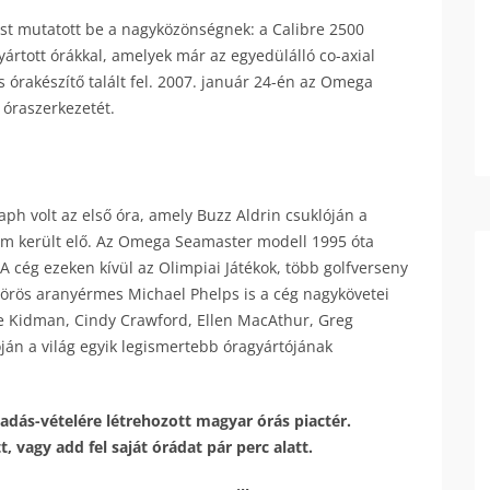
tést mutatott be a nagyközönségnek: a Calibre 2500
yártott órákkal, amelyek már az egyedülálló co-axial
 órakészítő talált fel. 2007. január 24-én az Omega
 óraszerkezetét.
 volt az első óra, amely Buzz Aldrin csuklóján a
nem került elő. Az Omega Seamaster modell 1995 óta
A cég ezeken kívül az Olimpiai Játékok, több golfverseny
örös aranyérmes Michael Phelps is a cég nagykövetei
ole Kidman, Cindy Crawford, Ellen MacAthur, Greg
ján a világ egyik legismertebb óragyártójának
adás-vételére létrehozott magyar órás piactér.
 vagy add fel saját órádat pár perc alatt.