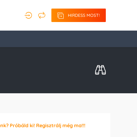
HIRDESS MOST!
unk? Próbáld ki! Regisztrálj még ma!!!