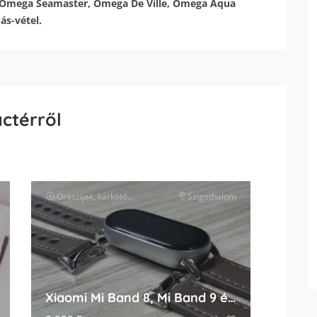
 Omega Seamaster, Omega De Ville, Omega Aqua
ás-vétel.
actérről
Óraszíjak, karkötők és tartozékok
Szigethalom
óra kiegészítők
Xiaomi Mi Band 8, Mi Band 9 és Mi Band 10 bőr pótszíj