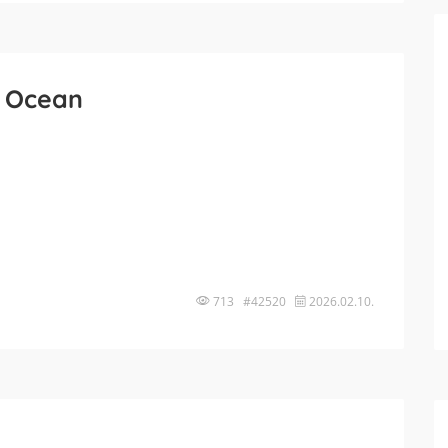
 Ocean
713 #42520
2026.02.10.