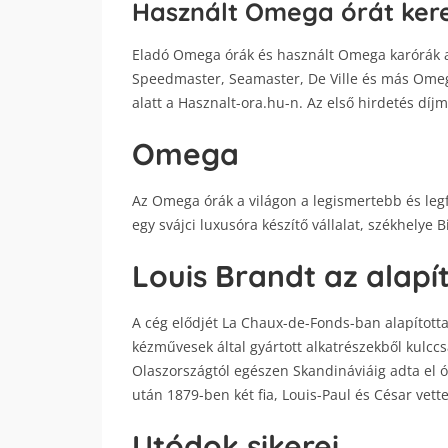
Használt Omega órát kere
Eladó Omega órák és használt Omega karórák ak
Speedmaster, Seamaster, De Ville és más Omega
alatt a Hasznalt-ora.hu-n. Az első hirdetés díj
Omega
Az Omega órák a világon a legismertebb és leg
egy svájci luxusóra készítő vállalat, székhelye 
Louis Brandt az alapí
A cég elődjét La Chaux-de-Fonds-ban alapította
kézművesek által gyártott alkatrészekből kulccs
Olaszországtól egészen Skandináviáig adta el ór
után 1879-ben két fia, Louis-Paul és César vett
Utódok sikerei