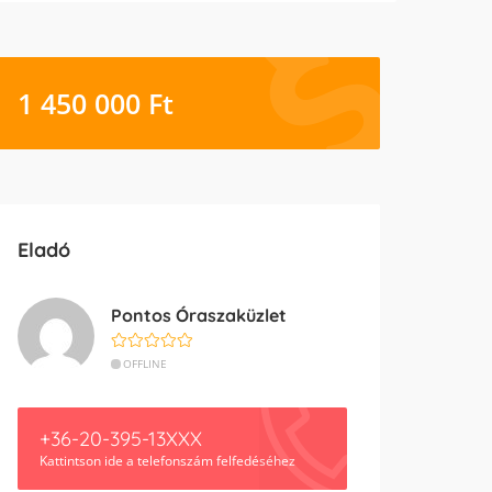
1 450 000
Ft
Eladó
Pontos Óraszaküzlet
OFFLINE
+36-20-395-13XXX
Kattintson ide a telefonszám felfedéséhez