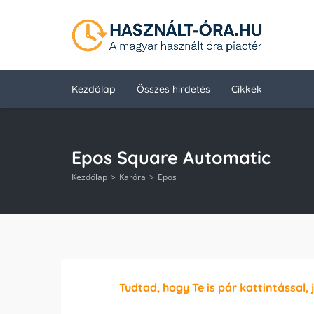
Kezdőlap
Összes hirdetés
Cikkek
Epos Square Automatic
Kezdőlap
Karóra
Epos
Tudtad, hogy Te is pár kattintással, 