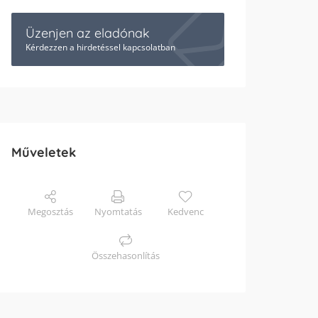
Üzenjen az eladónak
Kérdezzen a hirdetéssel kapcsolatban
Műveletek
Megosztás
Nyomtatás
Kedvenc
Összehasonlítás