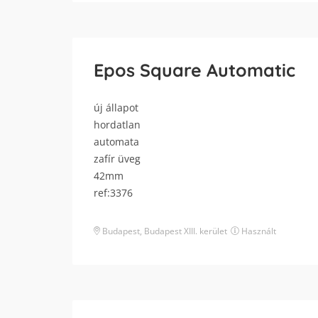
Epos Square Automatic
új állapot
hordatlan
automata
zafír üveg
42mm
ref:3376
Budapest
,
Budapest XIII. kerület
Használt