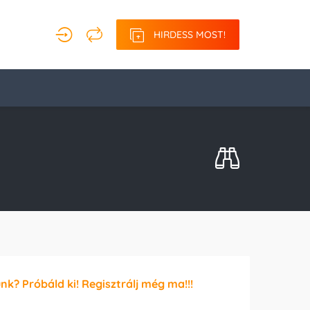
HIRDESS MOST!
unk? Próbáld ki! Regisztrálj még ma!!!