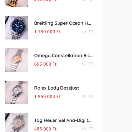
Breitling Super Ocean Heritage II
1 750 000
Ft
Omega Constellation Bicolor
695 000
Ft
Rolex Lady Datejust
1 950 000
Ft
Tag Heuer Sel Ana-Digi Chronograph
485 000
Ft