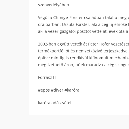
szenvedélyében.
Végül a Chonge-Forster családban találta meg ő
óraiparban: Ursula Forster, aki a cég új elnöke 
aki a vezérigazgatói posztot vette át, évek óta a
2002-ben együtt vették át Peter Hofer vezetését,
termékportfóliót és nemzetközivé terjeszkedve.
építve mindig is rendkívül kifinomult mechani
megfizethető áron, hűek maradva a cég szlogen
Forrás:
ITT
#epos #diver #karóra
karóra adás-vétel