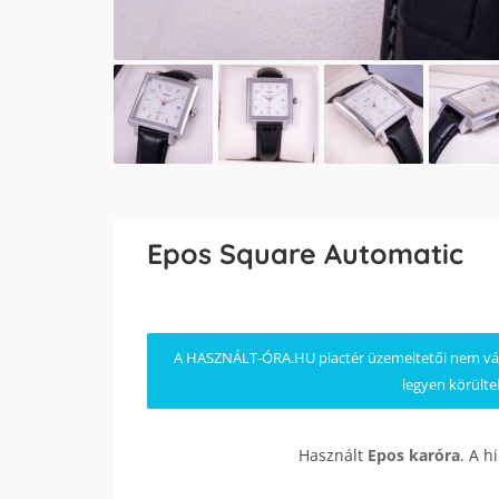
Epos Square Automatic
A HASZNÁLT-ÓRA.HU piactér üzemeltetői nem válla
legyen körülte
Használt
Epos
karóra
. A h