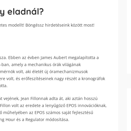
y eladnál?
etes modellt! Böngéssz hirdetéseink között most!
sza. Ebben az évben James Aubert megalapította a
x-ban, amely a mechanikus órák világának
mérnök volt, aki életét új óramechanizmusok
re volt, és erőfeszítéseinek nagy részét a kronográfok
otta.
 vejének, Jean Fillonnak adta át, aki aztán hosszú
 Fillon volt az eredete a lenyűgöző EPOS innovációknak,
z ő műhelyében az EPOS számos saját fejlesztésű
ing Hour és a Regulator módosítása.