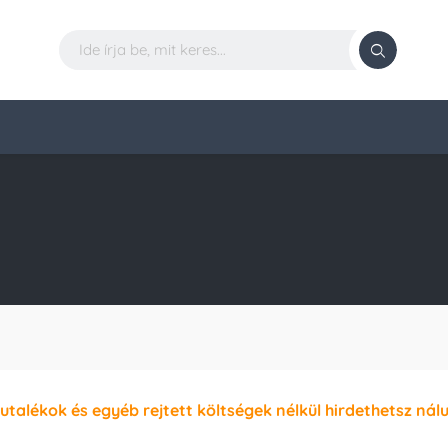
jutalékok és egyéb rejtett költségek nélkül hirdethetsz nál