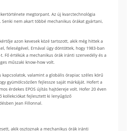
ikertörténete megtorpant. Az új kvarctechnológia
t. Senki nem akart többé mechanikus órákat gyártani,
kértője azon kevesek közé tartozott, akik még hittek a
el, feleségével, Ernával úgy döntöttek, hogy 1983-ban
t. Fő értékük a mechanikus órák iránti szenvedély és a
ges műszaki know-how volt.
 kapcsolatok, valamint a globális órapiac széles körű
ogy gyümölcsözően fejlessze saját márkáját. Hofert a
ámos érdekes EPOS újítás hajtóereje volt. Hofer 20 éven
kollekciókat fejlesztett ki lenyűgöző
ésben Jean Fillonnal.
esett, akik osztoznak a mechanikus órák iránti