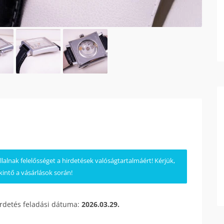
lnak felelősséget a hirdetések valóságtartalmáért! Kérjük,
kintő a vásárlások során!
irdetés feladási dátuma:
2026.03.29.