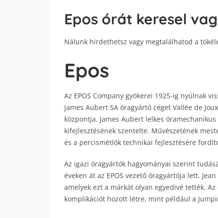
Epos órát keresel vag
Nálunk hirdethetsz vagy megtalálhatod a tökél
Epos
Az EPOS Company gyökerei 1925-ig nyúlnak vis
James Aubert SA óragyártó céget Vallée de Jou
központja. James Aubert lelkes óramechanikus 
kifejlesztésének szentelte. Művészetének meste
és a percismétlők technikai fejlesztésére fordít
Az igazi óragyártók hagyományai szerint tudását
éveken át az EPOS vezető óragyártója lett. Jean
amelyek ezt a márkát olyan egyedivé tették. A
komplikációt hozott létre, mint például a Jump