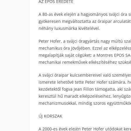
AZ EPOS EREDETE
A 80-as évek elején a hagyományos svájci óra s
gyökeresen megváltoztatta az óraipar arculatá
néhány luxusmárka kivételével.
Peter Hofer, a svájci óragyártás nagy múltú sza
mechanikus óra jövőjében. Ezzel az elképzeléss
megalapítják saját cégüket: a Montres EPOS SA-
mechanikai remekművek elkészítéséhez szüksé
A svájci óraipar kulcsembereivel való személyes
ismerete lehetővé tette Peter Hofer számára, h
kezdetektől fogva Jean Fillon támogatta, aki sz
keresztül hű maradt elképzeléseihez, lenyűgöző 
mechanizmusokkal, mindig szoros együttműköd
ÚJ KORSZAK
A 2000-es évek elején Peter Hofer utódokat ker