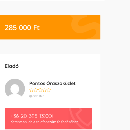
285 000
Ft
Eladó
Pontos Óraszaküzlet
OFFLINE
+36-20-395-13XXX
Kattintson ide a telefonszám felfedéséhez