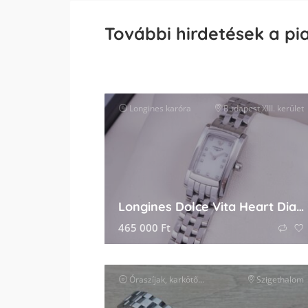
További hirdetések a pi
Longines
karóra
Budapest XIII. kerület
Longines Dolce Vita Heart Diamond
465 000
Ft
Óraszíjak, karkötők és tartozékok
Szigethalom
óra kiegészít