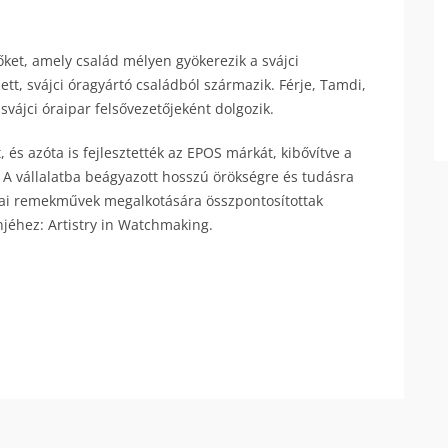
ket, amely család mélyen gyökerezik a svájci
lett, svájci óragyártó családból származik. Férje, Tamdi,
 svájci óraipar felsővezetőjeként dolgozik.
 és azóta is fejlesztették az EPOS márkát, kibővítve a
 A vállalatba beágyazott hosszú örökségre és tudásra
kai remekművek megalkotására összpontosítottak
jéhez: Artistry in Watchmaking.