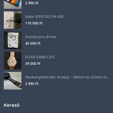
2 990
Ft
Edox 10110 357JM AID
110 000
Ft
Invicta pro driver
40 000
Ft
ELIXA E066-L213
39 000
Ft
Keskenyített bőr óraszíj – 20mm és 22mm méretben
2 990
Ft
Kereső