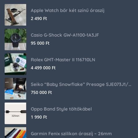
Apple Watch bőr két színű óraszíj
2 490
Ft
Casio G-Shock GW-A1100-1A3JF
95 000
Ft
Rolex GMT-Master II 116710LN
4 499 000
Ft
Seiko “Baby Snowflake” Presage SJE073J1/SARA015 Limited Edition
750 000
Ft
Oppo Band Style töltőkábel
1 990
Ft
Garmin Fenix szilikon óraszíj – 26mm