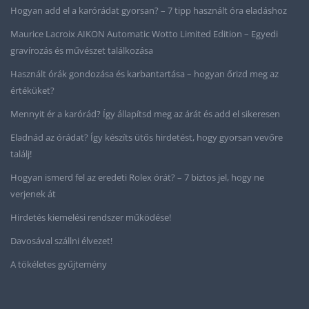
Hogyan add el a karórádat gyorsan? – 7 tipp használt óra eladáshoz
Maurice Lacroix AIKON Automatic Wotto Limited Edition – Egyedi
gravírozás és művészet találkozása
Használt órák gondozása és karbantartása – hogyan őrizd meg az
értéküket?
Mennyit ér a karórád? Így állapítsd meg az árát és add el sikeresen
Eladnád az órádat? Így készíts ütős hirdetést, hogy gyorsan vevőre
találj!
Hogyan ismerd fel az eredeti Rolex órát? – 7 biztos jel, hogy ne
verjenek át
Hirdetés kiemelési rendszer működése!
Davosával szállni élvezet!
A tökéletes gyűjtemény