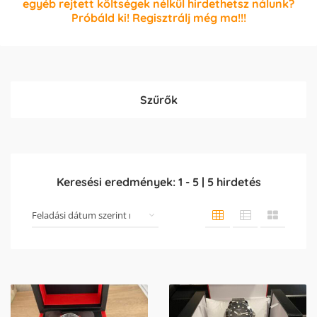
egyéb rejtett költségek nélkül hirdethetsz nálunk?
Próbáld ki! Regisztrálj még ma!!!
Szűrők
Keresési eredmények:
1
-
5
|
5
hirdetés