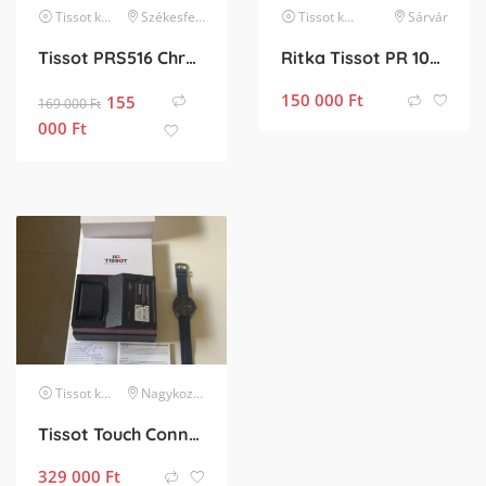
Tissot
karóra
Székesfehérvár
Tissot
karóra
Sárvár
Tissot PRS516 Chronograph T100.417.36.051.00
Ritka Tissot PR 100 (Ref: P660/760) – Lazacrózsaszín számlap, karcmentes zafírüveg
150 000
Ft
155
169 000
Ft
000
Ft
Tissot
karóra
Nagykozár
Tissot Touch Connect Solar gyönyörű állapotban 2028.11.04-ig garanciális
329 000
Ft