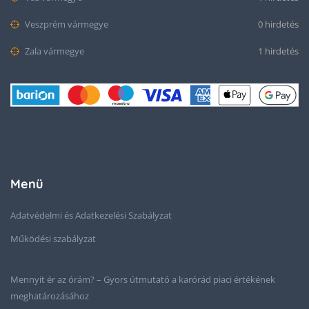
Veszprém vármegye
0 hirdetés
Zala vármegye
1 hirdetés
Menü
Adatvédelmi és Adatkezelési Szabályzat
Működési szabályzat
Mennyit ér az órám? – Gyors útmutató a karórád piaci értékének
meghatározásához