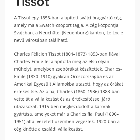
Tissot
A Tissot egy 1853-ban alapított svájci óragyártó cég,
amely ma a Swatch-csoport tagja. A cég központja
Svájcban, a Neuchâtel (Neuenburg) kanton, Le Locle
nevű városában található.
Charles Félicien Tissot (1804–1873) 1853-ban fiával
Charles-Emile-lel alapította meg az első olyan
műhelyt, amelyben zsebórákat készítettek. Charles-
Emile (1830–1910) gyakran Oroszországba és az
Amerikai Egyesült Államokba utazott, hogy az órákat
értékesítse. Az ő fia, Charles (1860–1936) 1883-ban
vette át a vállalkozást és az értékesítéssel járó
utazásokat. 1915-ben megkezdődött a karórák
gyártása, amelyeket már a Charles fia, Paul (1890–
1951) által vezetett üzemben végeztek. 1920-ban a
cég kinőtte a családi vállalkozást.