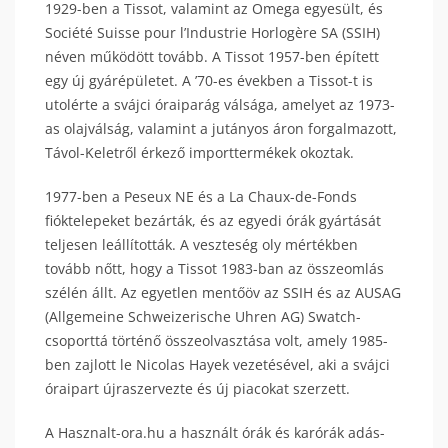
1929-ben a Tissot, valamint az Omega egyesült, és
Société Suisse pour l’Industrie Horlogère SA (SSIH)
néven működött tovább. A Tissot 1957-ben épített
egy új gyárépületet. A ’70-es években a Tissot-t is
utolérte a svájci óraiparág válsága, amelyet az 1973-
as olajválság, valamint a jutányos áron forgalmazott,
Távol-Keletről érkező importtermékek okoztak.
1977-ben a Peseux NE és a La Chaux-de-Fonds
fióktelepeket bezárták, és az egyedi órák gyártását
teljesen leállították. A veszteség oly mértékben
tovább nőtt, hogy a Tissot 1983-ban az összeomlás
szélén állt. Az egyetlen mentőöv az SSIH és az AUSAG
(Allgemeine Schweizerische Uhren AG) Swatch-
csoporttá történő összeolvasztása volt, amely 1985-
ben zajlott le Nicolas Hayek vezetésével, aki a svájci
óraipart újraszervezte és új piacokat szerzett.
A Hasznalt-ora.hu a használt órák és karórák adás-