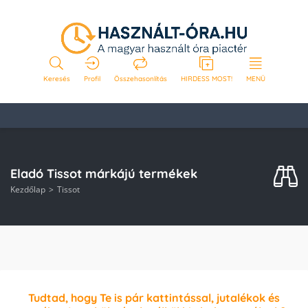
Keresés
Profil
Összehasonlítás
HIRDESS MOST!
MENÜ
Eladó Tissot márkájú termékek
Kezdőlap
Tissot
Tudtad, hogy Te is pár kattintással, jutalékok és