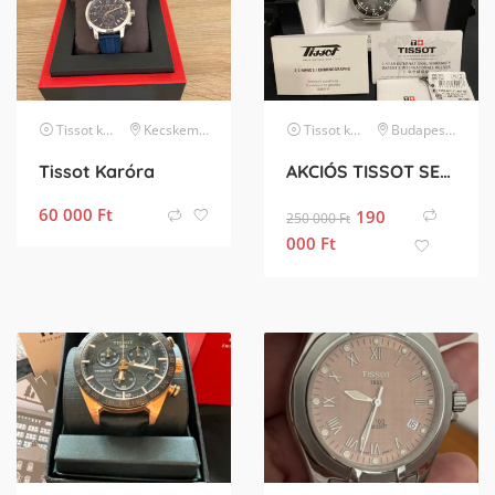
Tissot
karóra
Kecskemét
Tissot
karóra
Budapest II. kerület
Tissot Karóra
AKCIÓS TISSOT SEASTAR PROFESSIONAL 2000 BÚVÁRÓRA
60 000
Ft
190
250 000
Ft
000
Ft