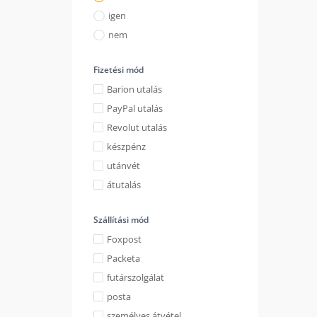
igen
nem
Fizetési mód
Barion utalás
PayPal utalás
Revolut utalás
készpénz
utánvét
átutalás
Szállítási mód
Foxpost
Packeta
futárszolgálat
posta
személyes átvétel