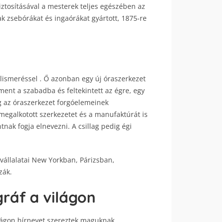
biztosításával a mesterek teljes egészében az
k zsebórákat és ingaórákat gyártott, 1875-re
lismeréssel . Ő azonban egy új óraszerkezet
ment a szabadba és feltekintett az égre, egy
ég az óraszerkezet forgóelemeinek
megalkotott szerkezetet és a manufaktúrát is
ak fogja elnevezni. A csillag pedig égi
nyvállalatai New Yorkban, Párizsban,
zák.
áf a világon
ilágon hírnevet szereztek maguknak,