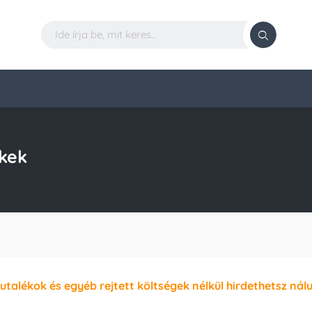
kek
jutalékok és egyéb rejtett költségek nélkül hirdethetsz nál