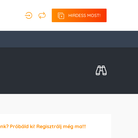
HIRDESS MOST!
unk? Próbáld ki! Regisztrálj még ma!!!