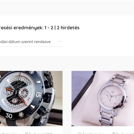
resési eredmények:
1
-
2
|
2
hirdetés