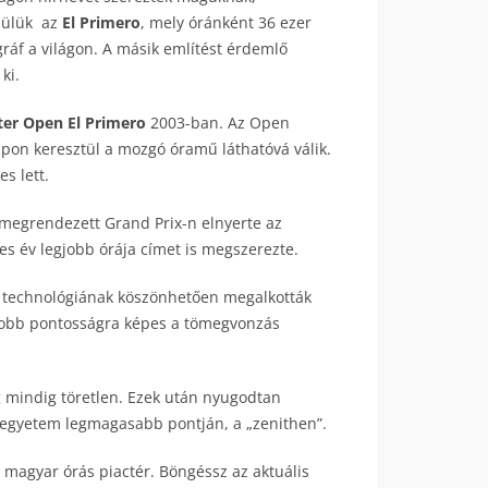
özülük az
El Primero
, mely óránként 36 ezer
ráf a világon. A másik említést érdemlő
ki.
er Open El Primero
2003-ban. Az Open
lapon keresztül a mozgó óramű láthatóvá válik.
s lett.
megrendezett Grand Prix-n elnyerte az
-es év legjobb órája címet is megszerezte.
új technológiának köszönhetően megalkották
gyobb pontosságra képes a tömegvonzás
g mindig töretlen. Ezek után nyugodtan
ágegyetem legmagasabb pontján, a „zenithen”.
t magyar órás piactér. Böngéssz az aktuális