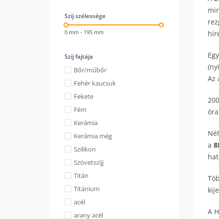
min
Szíj szélessége
rez
0 mm - 195 mm
hír
Egy
Szíj fajtája
(ny
Bőr/műbőr
Az 
Fehér kaucsuk
Fekete
200
Fém
óra
Kerámia
Néh
Kerámia még
a
8
Szilikon
hat
Szövetszíjj
Titán
Töb
Titánium
kij
acél
A H
arany acél