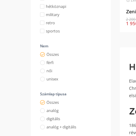
Zen
hétköznapi
military
2 200
retro
1 95
sportos
Nem
Összes
férfi
H
női
unisex
Ela
Chr
Számlap típusa
els
Összes
Z
analóg
digitális
186
analóg + digitális
rév