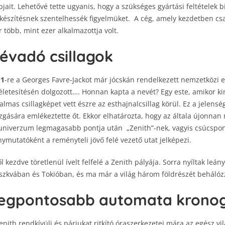
pjait. Lehetővé tette ugyanis, hogy a szükséges gyártási feltételek 
készítésnek szentelhessék figyelmüket. A cég, amely kezdetben csa
 több, mint ezer alkalmazottja volt.
évadó csillagok
11
-re a Georges Favre-Jackot már jócskán rendelkezett nemzetközi e
életesítésén dolgozott…. Honnan kapta a nevét? Egy este, amikor ki
almas csillagképet vett észre az esthajnalcsillag körül. Ez a jelens
gására emlékeztette őt. Ekkor elhatározta, hogy az általa újonnan 
univerzum legmagasabb pontja után „Zenith”-nek, vagyis csúcspontn
nymutatóként a reményteli jövő felé vezető utat jelképezi.
ől kezdve töretlenül ívelt felfelé a Zenith pályája. Sorra nyíltak leá
zkvában és Tokióban, és ma már a világ három földrészét behálóz
egpontosabb automata kronogr
enith rendkívüli és párjukat ritkító óraszerkezetei mára az egész v