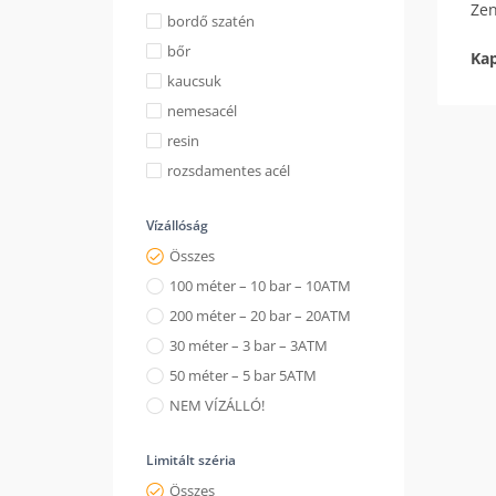
Zen
bordő szatén
bőr
Kap
kaucsuk
nemesacél
resin
rozsdamentes acél
Vízállóság
Összes
100 méter – 10 bar – 10ATM
200 méter – 20 bar – 20ATM
30 méter – 3 bar – 3ATM
50 méter – 5 bar 5ATM
NEM VÍZÁLLÓ!
Limitált széria
Összes