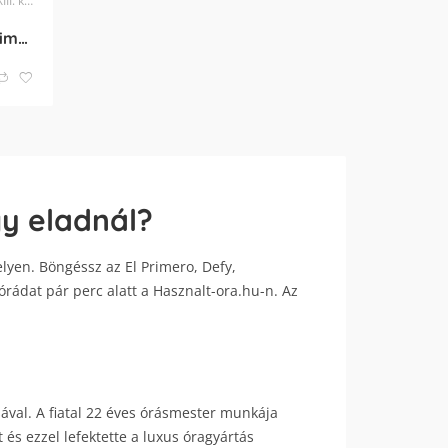
kerület
Zenith Port Royal V El Primero Chronograph
gy eladnál?
elyen. Böngéssz az El Primero, Defy,
órádat pár perc alatt a Hasznalt-ora.hu-n. Az
sával. A fiatal 22 éves órásmester munkája
s ezzel lefektette a luxus óragyártás