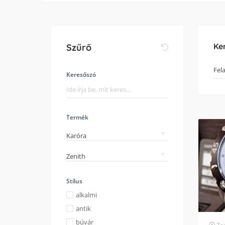
Ke
Szűrő
Keresőszó
Termék
Karóra
Zenith
Stílus
alkalmi
antik
búvár