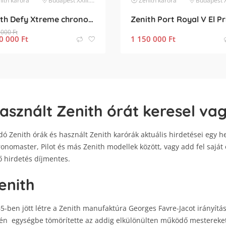
ith
karóra
Budapest XXIII. kerület
Zenith
karóra
Budapest XIII. 
Zenith Defy Xtreme chronograph titán-titán szíjas kompletten
 000
Ft
0 000
Ft
1 150 000
Ft
asznált Zenith órát keresel va
dó Zenith órák és használt Zenith karórák aktuális hirdetései egy h
onomaster, Pilot és más Zenith modellek között, vagy add fel saját 
ő hirdetés díjmentes.
enith
5-ben jött létre a Zenith manufaktúra Georges Favre-Jacot irányítá
én egységbe tömörítette az addig elkülönülten működő mestereket é