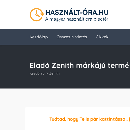
Kezdőlap
Összes hirdetés
Cikkek
Eladó Zenith márkájú termé
Kezdőlap
Zenith
Tudtad, hogy Te is pár kattintással, 