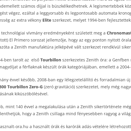
demellett számos díjjal is büszkélkedhetnek. A legismertebbek k
gést végez, ezáltal a leggyorsabb és legpontosabb automata kronog
esség az extra vékony
Elite
szerkezet, melyet 1994-ben fejlesztettek 
 technológiai vívmány eredményeként született meg a
Chronomast
itott) El Primero sorozat jellemzője, hogy az egy ponton nyitott óra
azóta a Zenith manufaktúra jelképévé vált szerkezet rendkívül sikere
4-ben tarolt az első
Tourbillon
szerkezetes Zenith óra: a Genfben 
nagydíjat a férfiaknak készült órák kategóriájában, emellett a 2004
ány évvel később, 2008-ban egy lélegzetelállító és forradalmian 
800 Tourbillon Zero-G
(zeró gravitáció) szerkezetet, mely még na
ásának kiküszöbölésével.
b, mint 140 évvel a megalakulása után a Zenith sikertörténete mé
elenthetjük, hogy a Zenith csillaga mind fényesebben ragyog a vil
asznalt-ora.hu a használt órák és karórák adás-vételére létrehozot