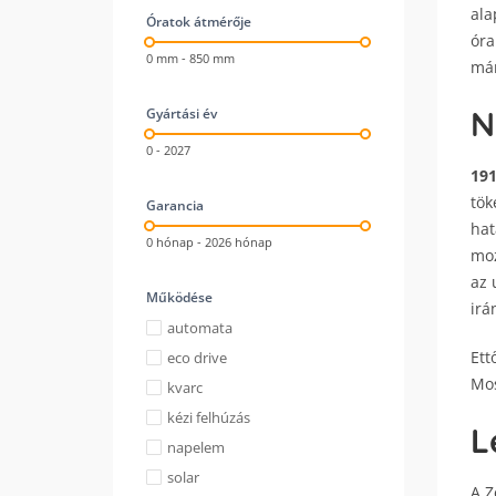
ala
Óratok átmérője
óra
0 mm - 850 mm
már
N
Gyártási év
0 - 2027
19
tök
Garancia
hat
0 hónap - 2026 hónap
moz
az 
Működése
irá
automata
Ett
eco drive
Mos
kvarc
kézi felhúzás
L
napelem
solar
A Z