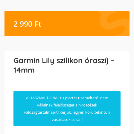
2 990
Ft
Garmin Lily szilikon óraszíj –
14mm
A HASZNÁLT-ÓRA.HU piactér üzemeltetői nem
vállalnak felelősséget a hirdetések
valóságtartalmáért! Kérjük, legyen körültekintő a
vásárlások során!