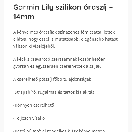
Garmin Lily szilikon óraszíj –
14mm
A kényelmes óraszíjak színazonos fém csattal lettek
ellátva, hogy ezzel is mutatósabb, elegánsabb hatást
váltson ki viselőjéből.
A két kis csavarozó szerszámnak köszönhetően
gyorsan és egyszerűen cserélhetőek a szíjak.
A cserélhető pótszíj főbb tulajdonságai:
-Strapabíró, rugalmas és tartós kialakítás
-Könnyen cserélhető
-Teljesen vízálló
-Kettő bújtatóval rendelkezik, így kényelmesen