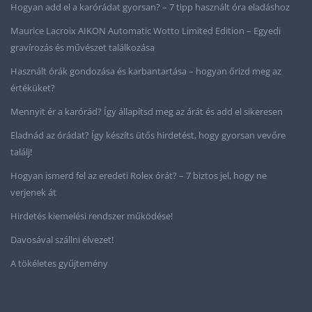
Hogyan add el a karórádat gyorsan? – 7 tipp használt óra eladáshoz
Maurice Lacroix AIKON Automatic Wotto Limited Edition – Egyedi
gravírozás és művészet találkozása
Használt órák gondozása és karbantartása – hogyan őrizd meg az
értéküket?
Mennyit ér a karórád? Így állapítsd meg az árát és add el sikeresen
Eladnád az órádat? Így készíts ütős hirdetést, hogy gyorsan vevőre
találj!
Hogyan ismerd fel az eredeti Rolex órát? – 7 biztos jel, hogy ne
verjenek át
Hirdetés kiemelési rendszer működése!
Davosával szállni élvezet!
A tökéletes gyűjtemény