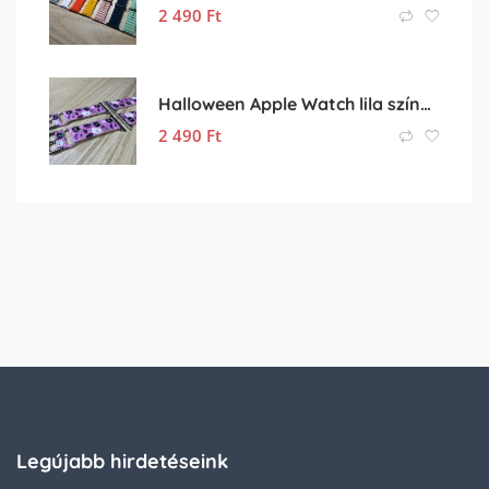
2 490
Ft
Halloween Apple Watch lila színű szilikon óraszíj
2 490
Ft
Legújabb hirdetéseink