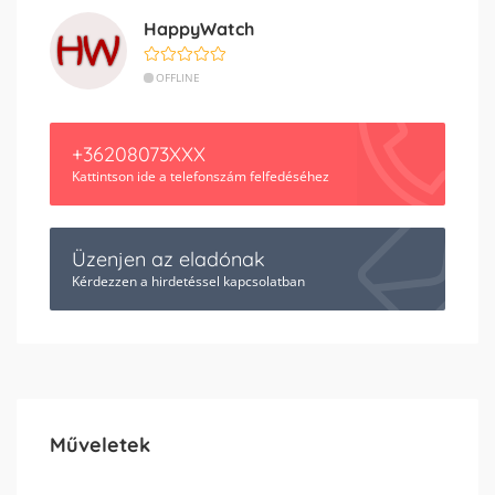
HappyWatch
OFFLINE
+36208073XXX
Kattintson ide a telefonszám felfedéséhez
Üzenjen az eladónak
Kérdezzen a hirdetéssel kapcsolatban
Műveletek