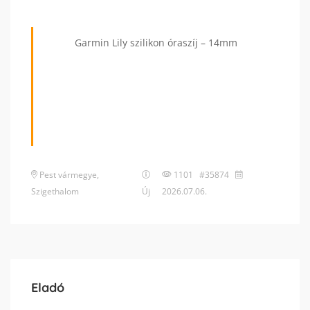
Garmin Lily szilikon óraszíj – 14mm
Pest vármegye
,
1101 #35874
Szigethalom
Új
2026.07.06.
Eladó