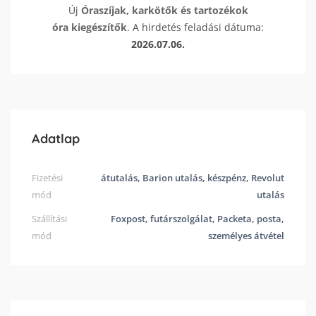
Új
Óraszíjak, karkötők és tartozékok
óra kiegészítők
. A hirdetés feladási dátuma:
2026.07.06.
Adatlap
Fizetési
átutalás, Barion utalás, készpénz, Revolut
mód
utalás
Szállítási
Foxpost, futárszolgálat, Packeta, posta,
mód
személyes átvétel