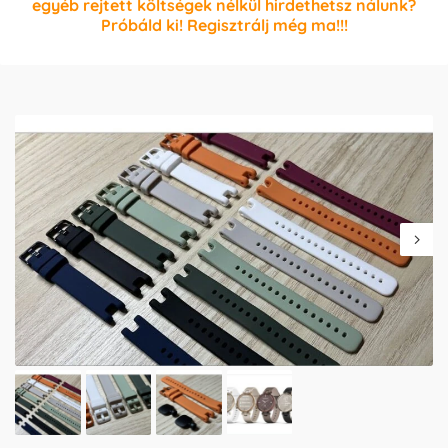
egyéb rejtett költségek nélkül hirdethetsz nálunk?
Próbáld ki! Regisztrálj még ma!!!