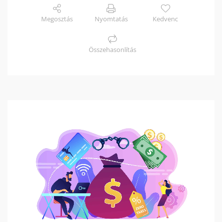
Megosztás
Nyomtatás
Kedvenc
Összehasonlítás