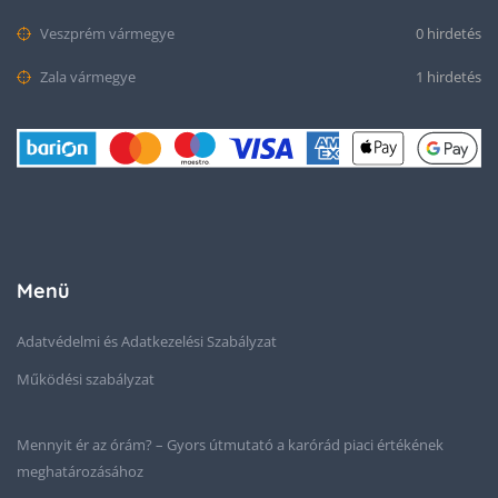
Veszprém vármegye
0 hirdetés
Zala vármegye
1 hirdetés
Menü
Adatvédelmi és Adatkezelési Szabályzat
Működési szabályzat
Mennyit ér az órám? – Gyors útmutató a karórád piaci értékének
meghatározásához