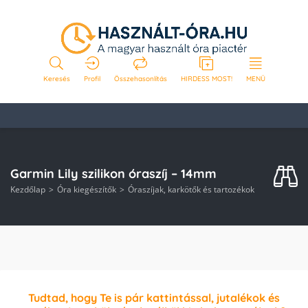
Keresés
Profil
Összehasonlítás
HIRDESS MOST!
MENÜ
Garmin Lily szilikon óraszíj – 14mm
Kezdőlap
Óra kiegészítők
Óraszíjak, karkötők és tartozékok
Tudtad, hogy Te is pár kattintással, jutalékok és