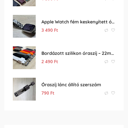
Apple Watch fém keskenyített óraszíj
3 490
Ft
Bordázott szilikon óraszíj – 22mm
2 490
Ft
Óraszíj lánc állító szerszám
790
Ft