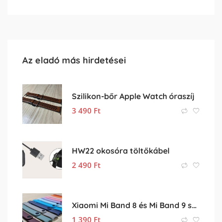
Az eladó más hirdetései
Szilikon-bőr Apple Watch óraszíj
3 490
Ft
HW22 okosóra töltőkábel
2 490
Ft
Xiaomi Mi Band 8 és Mi Band 9 színes szilikon pótszíj eladó
1 390
Ft