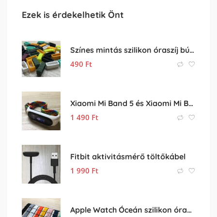
Ezek is érdekelhetik Önt
Színes mintás szilikon óraszíj bújtató – 20mm óraszíjhoz
490
Ft
Xiaomi Mi Band 5 és Xiaomi Mi Band 6 gumis pótszíj (színes)
1 490
Ft
Fitbit aktivitásmérő töltőkábel
1 990
Ft
Apple Watch Óceán szilikon óraszíj