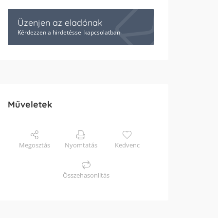
Üzenjen az eladónak
Kérdezzen a hirdetéssel kapcsolatban
Műveletek
Megosztás
Nyomtatás
Kedvenc
Összehasonlítás