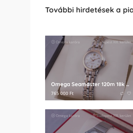
További hirdetések a pi
Omega
karóra
Budapest XIII. kerület
Omega Seamaster 120m 18k Gold Lady
765 000
Ft
Omega
karóra
Budapest XIII. kerület