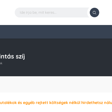
tás szíj
ok
jutalékok és egyéb rejtett költségek nélkül hirdethetsz nál