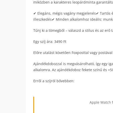
miközben a karakteres leopárdminta garantálta
✔ Elegáns, mégis vagány megjelenés✔ Tartós é
illeszkedés✔ Minden alkalomhoz ideális: munká
Tűnj ki a tömegből – válaszd a stílus és az erő 
Egy szíj ára: 3490 Ft
Előre utalást követően Foxposttal vagy postával
Ajándékdobozzal is megvásárolható, így egy ig
alkalomra. Az ajándékdoboz fekete színű és +50
Erről a szíjról bővebben:
Apple Watch f