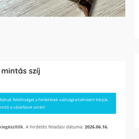
mintás szíj
lnak felelősséget a hirdetések valóságtartalmáért! Kérjük,
kintő a vásárlások során!
kiegészítők
. A hirdetés feladási dátuma:
2026.06.16.