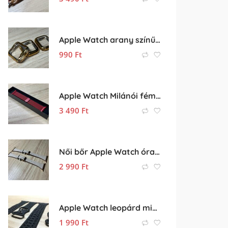
Apple Watch arany színű szilikon védőtok
990
Ft
Apple Watch Milánói fém óraszíj
3 490
Ft
Női bőr Apple Watch óraszíj
2 990
Ft
Apple Watch leopárd mintás szilikon óraszíj (óra szíj)
1 990
Ft