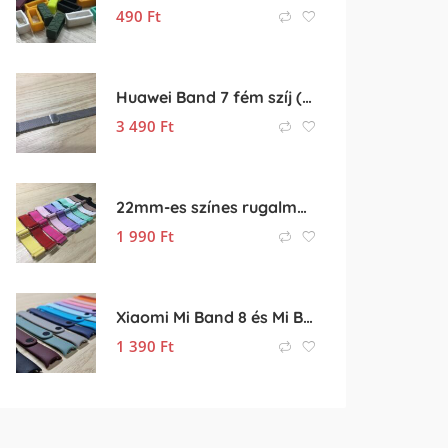
490
Ft
Huawei Band 7 fém szíj (fém óraszíj, rozsdamentes acél szíj)
3 490
Ft
22mm-es színes rugalmas óraszíj (gumis óra szíj)
1 990
Ft
Xiaomi Mi Band 8 és Mi Band 9 színes szilikon pótszíj eladó
1 390
Ft