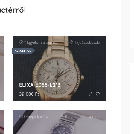
actérről
* Egyéb, listában nem szereplő márka
Hajdúszoboszló
karóra
ALKUKÉPES
ELIXA E066-L213
39 000
Ft
Omega
karóra
Budapest XIII. kerület