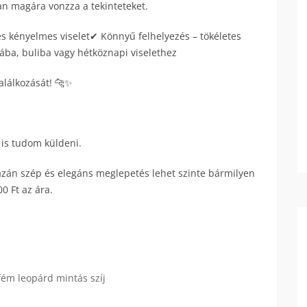
n magára vonzza a tekinteteket.
s kényelmes viselet✔ Könnyű felhelyezés – tökéletes
ba, buliba vagy hétköznapi viselethez
találkozását! 🐆✨
 is tudom küldeni.
azán szép és elegáns meglepetés lehet szinte bármilyen
0 Ft az ára.
ém leopárd mintás szíj