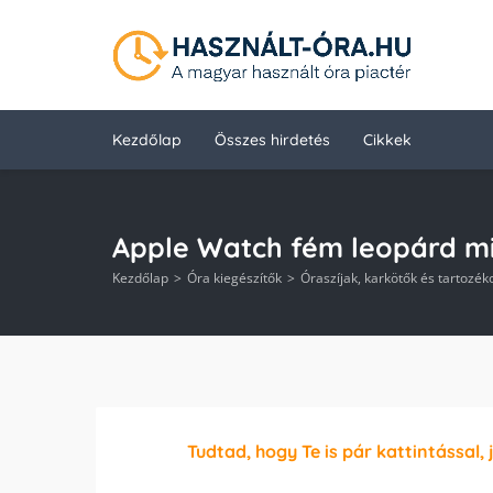
Kezdőlap
Összes hirdetés
Cikkek
Apple Watch fém leopárd min
Kezdőlap
Óra kiegészítők
Óraszíjak, karkötők és tartozék
Tudtad, hogy Te is pár kattintással, 