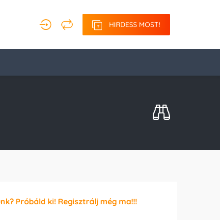
HIRDESS MOST!
unk? Próbáld ki! Regisztrálj még ma!!!