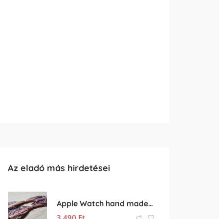
Az eladó más hirdetései
Apple Watch hand made (handmade) óraszíj
3 490
Ft