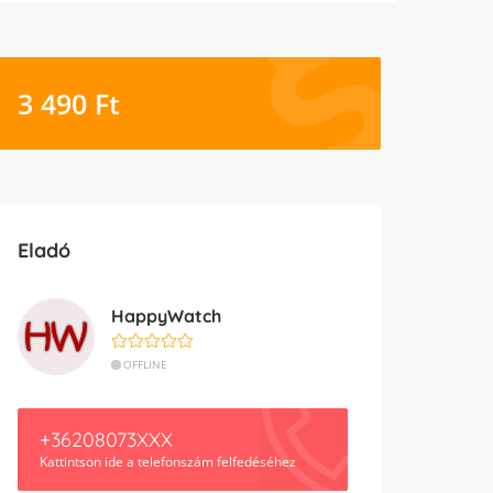
3 490
Ft
Eladó
HappyWatch
OFFLINE
+36208073XXX
Kattintson ide a telefonszám felfedéséhez