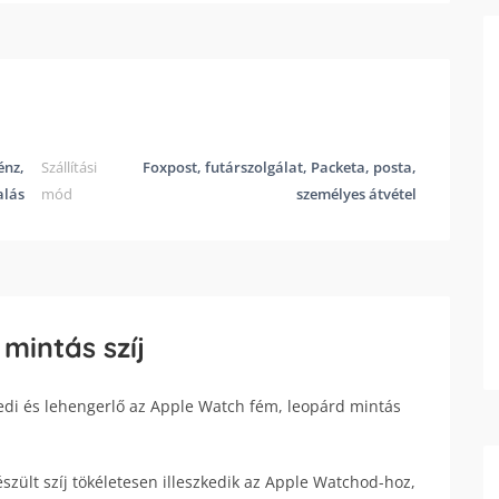
énz,
Szállítási
Foxpost, futárszolgálat, Packeta, posta,
alás
mód
személyes átvétel
mintás szíj
yedi és lehengerlő az Apple Watch fém, leopárd mintás
ült szíj tökéletesen illeszkedik az Apple Watchod-hoz,