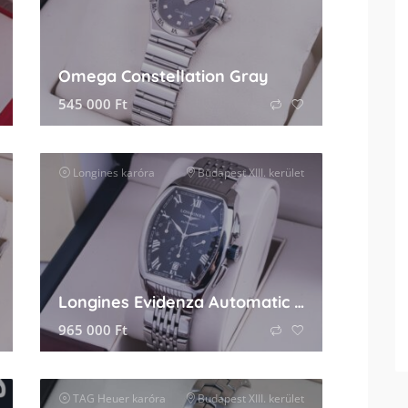
Omega Constellation Gray
545 000
Ft
Longines
karóra
Budapest XIII. kerület
Longines Evidenza Automatic Chronograph
965 000
Ft
TAG Heuer
karóra
Budapest XIII. kerület