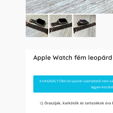
Apple Watch fém leopárd 
A HASZNÁLT-ÓRA.HU piactér üzemeltetői nem válla
legyen körülte
Új
Óraszíjak, karkötők és tartozékok
óra 