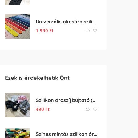
Univerzális okosóra szilikon óraszíj eladó – 22mm
1 990
Ft
Ezek is érdekelhetik Önt
Szilikon óraszíj bújtató (18mm-es óraszíjhoz)
490
Ft
Színes mintás szilikon óraszíj bújtató – 20mm óraszíjhoz