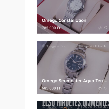
Omega Constellation
785 000
Ft
Omega
karóra
Budapest XIII. kerület
Omega Seamaster Aqua Terra Lady
685 000
Ft
* Egyéb, listában nem szereplő márka
Budapest IX. kerület
karóra