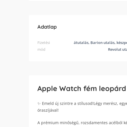
Adatlap
Fizetési
átutalás, Barion utalás, készp
mód
Revolut ut
Apple Watch fém leopárd 
✨ Emeld új szintre a stílusod!Légy merész, eg
óraszíjával!
A prémium minőségű, rozsdamentes acélból kész