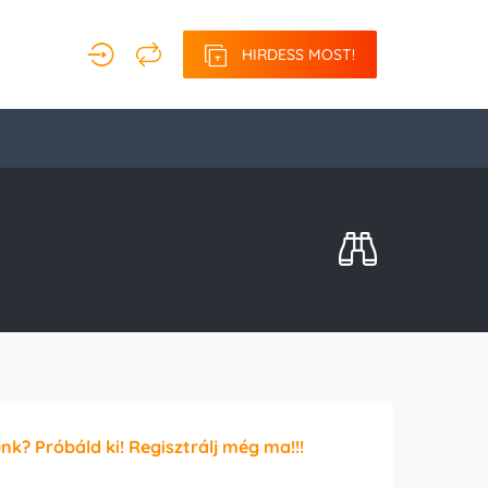
HIRDESS MOST!
unk? Próbáld ki! Regisztrálj még ma!!!