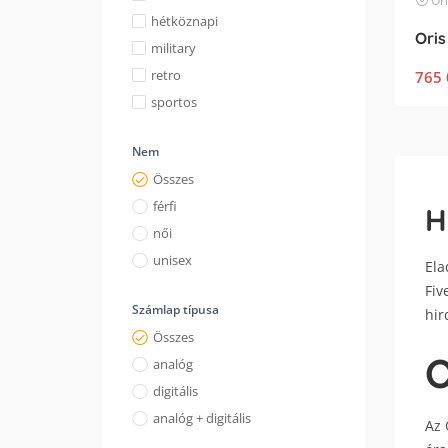
Ori
hétköznapi
Oris
military
retro
765 
sportos
Nem
Összes
férfi
H
női
unisex
Ela
Fiv
Számlap típusa
hir
Összes
O
analóg
digitális
analóg + digitális
Az 