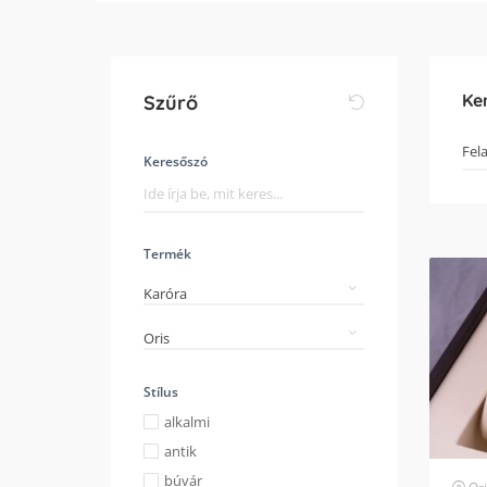
Ke
Szűrő
Keresőszó
Termék
Karóra
Oris
Stílus
alkalmi
antik
búvár