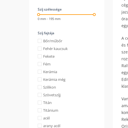
cég
Szíj szélessége
jaz
óra
0 mm - 195 mm
egy
Szíj fajtája
A c
Bőr/műbőr
és 
Fehér kaucsuk
sze
Fekete
roz
Fém
Ral
Kerámia
egy
Edi
Kerámia még
kla
Szilikon
Szövetszíjj
Van
Titán
ama
Titánium
kom
acél
Rek
arany acél
Ori