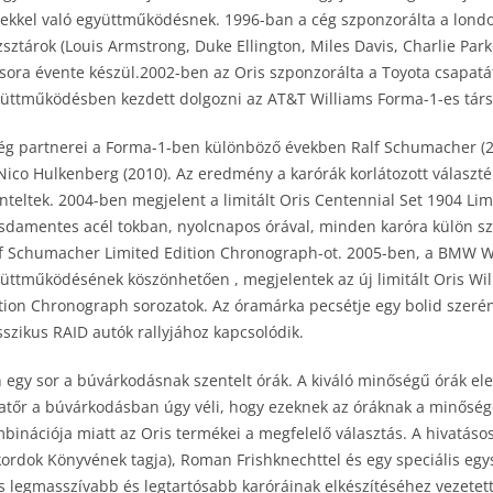
ekkel való együttműködésnek. 1996-ban a cég szponzorálta a londo
zsztárok (Louis Armstrong, Duke Ellington, Miles Davis, Charlie Par
sora évente készül.2002-ben az Oris szponzorálta a Toyota csapatá
üttműködésben kezdett dolgozni az AT&T Williams Forma-1-es társ
ég partnerei a Forma-1-ben különböző években Ralf Schumacher (2
Nico Hulkenberg (2010). Az eredmény a karórák korlátozott választ
nteltek. 2004-ben megjelent a limitált Oris Centennial Set 1904 Lim
sdamentes acél tokban, nyolcnapos órával, minden karóra külön szá
f Schumacher Limited Edition Chronograph-ot. 2005-ben, a BMW Wil
üttműködésének köszönhetően , megjelentek az új limitált Oris Wi
tion Chronograph sorozatok. Az óramárka pecsétje egy bolid szeré
sszikus RAID autók rallyjához kapcsolódik.
 egy sor a búvárkodásnak szentelt órák. A kiváló minőségű órák el
tőr a búvárkodásban úgy véli, hogy ezeknek az óráknak a minőségé
binációja miatt az Oris termékei a megfelelő választás. A hivatásos
ordok Könyvének tagja), Roman Frishknechttel és egy speciális eg
s legmasszívabb és legtartósabb karóráinak elkészítéséhez vezetet