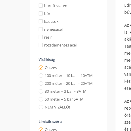
Edi
bordő szatén
búv
bőr
kaucsuk
Az 
nemesacél
is.
resin
aki
rozsdamentes acél
Tea
mec
Vízállóság
mec
acé
Összes
van
100 méter – 10 bar – 10ATM
kés
200 méter – 20 bar – 20ATM
eze
30 méter – 3 bar – 3ATM
50 méter – 5 bar 5ATM
Az 
NEM VÍZÁLLÓ!
rep
órá
Limitált széria
sze
és 
Összes