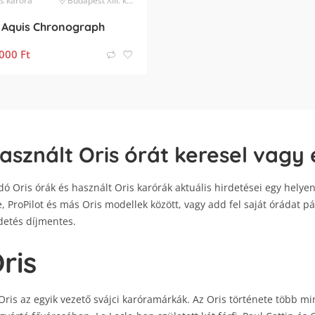
s
karóra
Budapest XIII. kerület
 Aquis Chronograph
000
Ft
asznált Oris órát keresel vagy 
dó Oris órák és használt Oris karórák aktuális hirdetései egy helyen
e, ProPilot és más Oris modellek között, vagy add fel saját órádat pá
detés díjmentes.
ris
Oris az egyik vezető svájci karóramárkák. Az Oris története több min