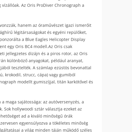
g vízállóak. Az Oris ProDiver Chronograph a
 vonzzák, hanem az óraművészet igazi ismerőit
lághírű légitársaságokat és egyéni repülőket,
ponzorálta a Вlue Eagles Helicopter Display
nt egy Oris BC4 modell.Az Oris csak
 jellegzetes dizájn és a piros rotor, az Oris
rán különböző anyagokat, például aranyat,
tjából tesztelték. A számlap ezüstös bevonattal
ú, krokodil, strucc, cápa) vagy gumiból
nograph modellt gumiszíjjal, titán karkötővel és
 a maga sajátossága: az autóversenyzés, a
. Sok hollywoodi sztár választja ezeket az
ehetőséget ad a kiváló minőségű órák
szervesen egyensúlyozva a tökéletes minőség
olgáltatásai a világ minden táján működő széles