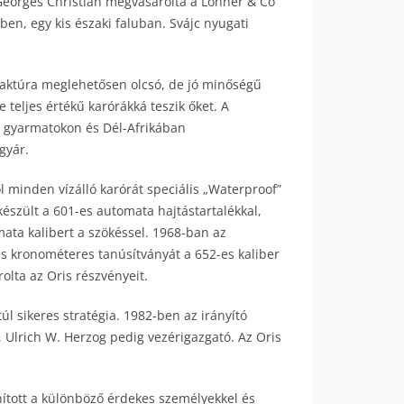
s Georges Christian megvásárolta a Lohner & Co
ben, egy kis északi faluban. Svájc nyugati
ufaktúra meglehetősen olcsó, de jó minőségű
 teljes értékű karórákká teszik őket. A
 gyarmatokon és Dél-Afrikában
gyár.
l minden vízálló karórát speciális „Waterproof”
lkészült a 601-es automata hajtástartalékkal,
ata kalibert a szökéssel. 1968-ban az
s kronométeres tanúsítványát a 652-es kaliber
lta az Oris részvényeit.
úl sikeres stratégia. 1982-ben az irányító
 Ulrich W. Herzog pedig vezérigazgató. Az Oris
onított a különböző érdekes személyekkel és