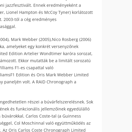
ni jazzfesztivált. Ennek eredményeként a
ker, Lionel Hampton és McCoy Tyner) korlátozott
t. 2003-tól a cég eredményes
asággal.
004), Mark Webber (2005),Nico Rosberg (2006)
éka, amelyeket egy konkrét versenyzőnek
ited Edition Artelier Wondtimer karóra sorozat,
mozott. Ekkor mutatták be a limitált sorozatú
liams F1-es csapattal való
lliamsF1 Edition és Oris Mark Webber Limited
ny paneljén volt. A RAID Chronograph a
engedhetetlen részei a búvárfelszerelésnek. Sok
nek és funkcionális jellemzőinek egyedülálló
 búvárokkal, Carlos Coste-tal (a Guinness
ységgel, Col Moschinnal való együttműködés az
t. Az Oris Carlos Coste Chronograph Limited