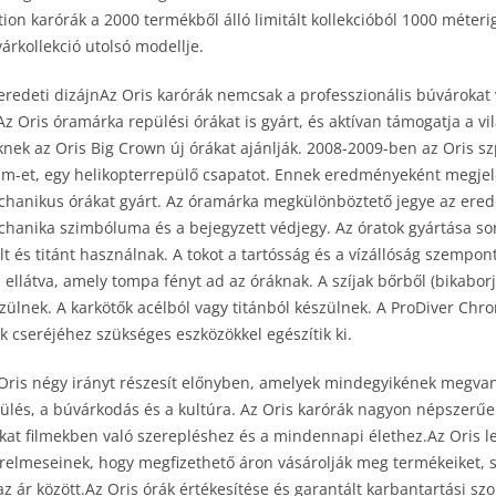
tion karórák a 2000 termékből álló limitált kollekcióból 1000 méteri
árkollekció utolsó modellje.
eredeti dizájnAz Oris karórák nemcsak a professzionális búvárokat
 Az Oris óramárka repülési órákat is gyárt, és aktívan támogatja a vi
knek az Oris Big Crown új órákat ajánlják. 2008-2009-ben az Oris sz
m-et, egy helikopterrepülő csapatot. Ennek eredményeként megjele
hanikus órákat gyárt. Az óramárka megkülönböztető jegye az eredeti
hanika szimbóluma és a bejegyzett védjegy. Az óratok gyártása so
lt és titánt használnak. A tokot a tartósság és a vízállóság szempon
 ellátva, amely tompa fényt ad az óráknak. A szíjak bőrből (bikaborj
zülnek. A karkötők acélból vagy titánból készülnek. A ProDiver Chro
k cseréjéhez szükséges eszközökkel egészítik ki.
Oris négy irányt részesít előnyben, amelyek mindegyikének megvan
ülés, a búvárkodás és a kultúra. Az Oris karórák nagyon népszerűek
kat filmekben való szerepléshez és a mindennapi élethez.Az Oris l
relmeseinek, hogy megfizethető áron vásárolják meg termékeiket, 
az ár között.Az Oris órák értékesítése és garantált karbantartási sz