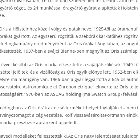
gyártó fővárosában, Le Locle-ban született két férfi, Paul Cattin é
gyártó céget, és 24 munkással óragyártó gyárat alapítottak Hölstein
ze.
Oris a Hölsteinhez közeli völgy és patak neve. 1925-től az óraman
órákat gyártott. Az egyszerű rögzítők a zsebórák karkötőihez rögzítve
ketingkampány eredményeként az Oris órákat Angliában, az angol
ékesítették. 1937-ben a svájci Bienne-ben megnyílt az Oris számlap
 évvel később az Oris márka elkészítette a sajátjátszökések. 1949-tő
séttel jelöltek, és a vízállóság az Oris egyik előnye lett. 1952-ben e
lyre ma már igény van. 1966-ban a gyár legyártotta a 645-ös autom
servatoire Astronomique et Chronometrique” elnyerte az Oris telje
tosságáért.1970-ben az ASUAG holding (ma Swatch Group) felvásáro
oldingban az Oris órák az olcsó termékek helyet foglalják el – nem t
zvénycsomagot a cég vezetése, Rolf visszavásároltaPortmann elnök,
márka presztízse apránként újjáéledt.
egyedi modelleket fejlesztettek ki.Az Oris nagy jelentőséget tulajd