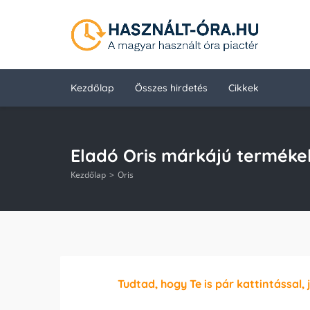
Kezdőlap
Összes hirdetés
Cikkek
Eladó Oris márkájú terméke
Kezdőlap
Oris
Tudtad, hogy Te is pár kattintással, 