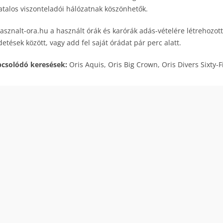
atalos viszonteladói hálózatnak köszönhetők.
asznalt-ora.hu a használt órák és karórák adás-vételére létrehozott
detések között, vagy add fel saját órádat pár perc alatt.
csolódó keresések:
Oris Aquis, Oris Big Crown, Oris Divers Sixty-Fi