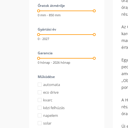
óra
Óratok átmérője
óra
rés
0 mm - 850 mm
Az 
Gyártási év
kar
0 - 2027
mar
ért
Garancia
Egy
0 hónap - 2026 hónap
pec
ame
Működése
„Ob
automata
pon
eco drive
A H
kvarc
rés
kézi felhúzás
óra
napelem
solar
Új 