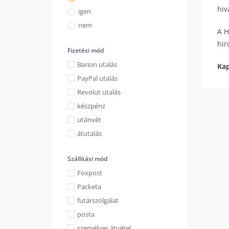
hiv
igen
nem
A H
hir
Fizetési mód
Barion utalás
Kap
PayPal utalás
Revolut utalás
készpénz
utánvét
átutalás
Szállítási mód
Foxpost
Packeta
futárszolgálat
posta
személyes átvétel