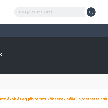
k
jutalékok és egyéb rejtett költségek nélkül hirdethetsz nál