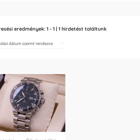
resési eredmények:
1
-
1
|
1
hirdetést találtunk