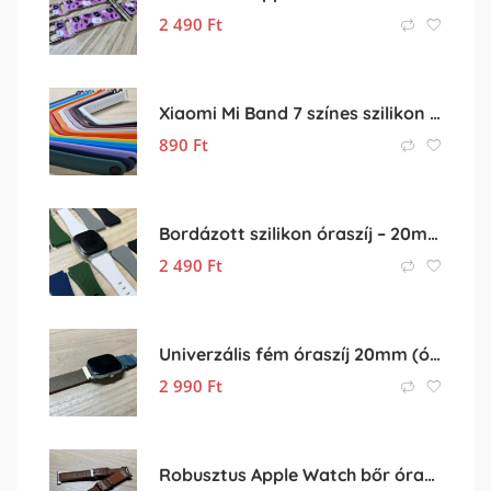
2 490
Ft
Xiaomi Mi Band 7 színes szilikon pótszíj eladó
890
Ft
Bordázott szilikon óraszíj – 20mm
2 490
Ft
Univerzális fém óraszíj 20mm (óra szíj)
2 990
Ft
Robusztus Apple Watch bőr óraszíj