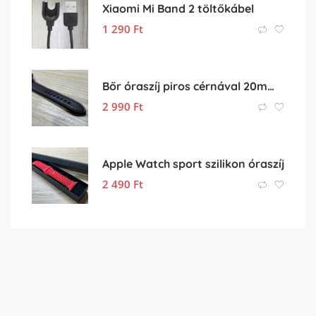
Xiaomi Mi Band 2 töltőkábel
1 290
Ft
Bőr óraszíj piros cérnával 20mm-es méretben
2 990
Ft
Apple Watch sport szilikon óraszíj
2 490
Ft