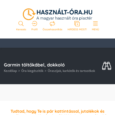
Keresés
Profil
Összehasonlítás
HIRDESS MOST!
MENÜ
Garmin töltőkábel, dokkoló
Kezdőlap
Óra kiegészítők
Óraszíjak, karkötők és tartozékok
Tudtad, hogy Te is pár kattintással, jutalékok és