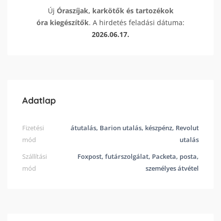
Új
Óraszíjak, karkötők és tartozékok
óra kiegészítők
. A hirdetés feladási dátuma:
2026.06.17.
Adatlap
Fizetési
átutalás, Barion utalás, készpénz, Revolut
mód
utalás
Szállítási
Foxpost, futárszolgálat, Packeta, posta,
mód
személyes átvétel