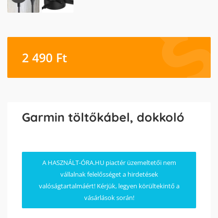
2 490
Ft
Garmin töltőkábel, dokkoló
A HASZNÁLT-ÓRA.HU piactér üzemeltetői nem
vállalnak felelősséget a hirdetések
valóságtartalmáért! Kérjük, legyen körültekintő a
vásárlások során!