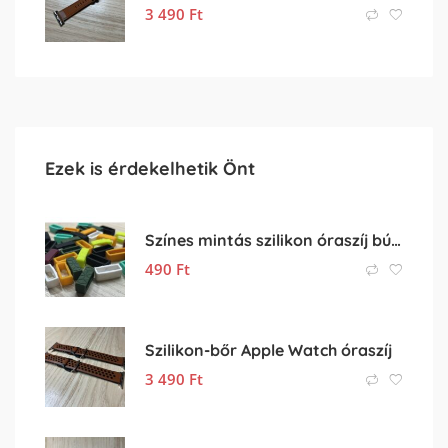
3 490
Ft
Ezek is érdekelhetik Önt
Színes mintás szilikon óraszíj bújtató – 20mm óraszíjhoz
490
Ft
Szilikon-bőr Apple Watch óraszíj
3 490
Ft