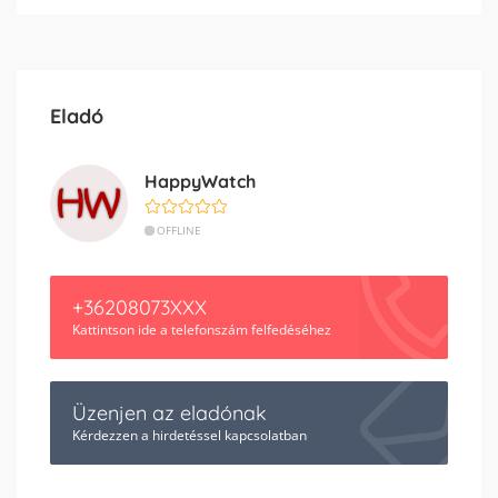
Eladó
HappyWatch
OFFLINE
+36208073XXX
Kattintson ide a telefonszám felfedéséhez
Üzenjen az eladónak
Kérdezzen a hirdetéssel kapcsolatban