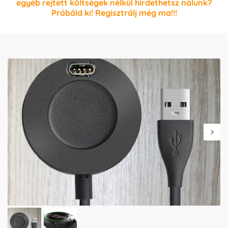
egyéb rejtett költségek nélkül hirdethetsz nálunk?
Próbáld ki! Regisztrálj még ma!!!