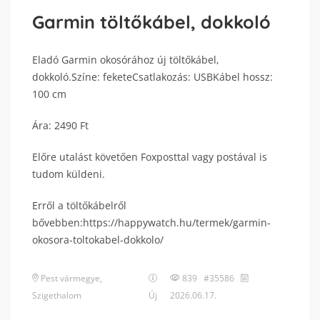
Garmin töltőkábel, dokkoló
Eladó Garmin okosórához új töltőkábel,
dokkoló.Színe: feketeCsatlakozás: USBKábel hossz:
100 cm
Ára: 2490 Ft
Előre utalást követően Foxposttal vagy postával is
tudom küldeni.
Erről a töltőkábelről
bővebben:https://happywatch.hu/termek/garmin-
okosora-toltokabel-dokkolo/
Pest vármegye
,
839 #35586
Szigethalom
Új
2026.06.17.