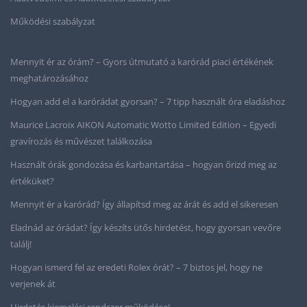
Működési szabályzat
Mennyit ér az órám? – Gyors útmutató a karórád piaci értékének
meghatározásához
Hogyan add el a karórádat gyorsan? – 7 tipp használt óra eladáshoz
Maurice Lacroix AIKON Automatic Wotto Limited Edition – Egyedi
gravírozás és művészet találkozása
Használt órák gondozása és karbantartása – hogyan őrizd meg az
értéküket?
Mennyit ér a karórád? Így állapítsd meg az árát és add el sikeresen
Eladnád az órádat? Így készíts ütős hirdetést, hogy gyorsan vevőre
találj!
Hogyan ismerd fel az eredeti Rolex órát? – 7 biztos jel, hogy ne
verjenek át
Hirdetés kiemelési rendszer működése!