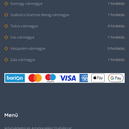
Somogy vármegye
1 hirdetés
Szabolcs-Szatmár-Bereg vármegye
1 hirdetés
Tolna vármegye
0 hirdetés
Vas vármegye
1 hirdetés
Veszprém vármegye
0 hirdetés
Zala vármegye
1 hirdetés
Menü
Adatvédelmi és Adatkezelési Szabályzat