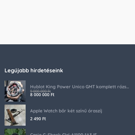
Legújabb hirdetéseink
Hublot King Power Unico GMT komplett rózsaarany
9 000 000
Ft
8 000 000
Ft
Apple Watch bőr két színű óraszíj
2 490
Ft
Casio G-Shock GW-A1100-1A3JF