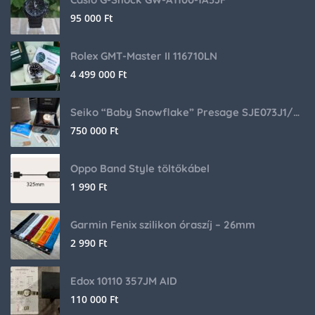
95 000
Ft
Rolex GMT-Master II 116710LN
4 499 000
Ft
Seiko “Baby Snowflake” Presage SJE073J1/SARA015 Limited Edition
750 000
Ft
Oppo Band Style töltőkábel
1 990
Ft
Garmin Fenix szilikon óraszíj – 26mm
2 990
Ft
Edox 10110 357JM AID
110 000
Ft