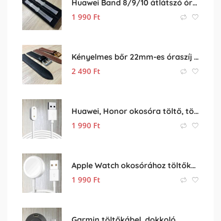
Huawei Band 8/9/10 átlátszó óraszíj
1 990
Ft
Kényelmes bőr 22mm-es óraszíj (22 mm)
2 490
Ft
Huawei, Honor okosóra töltő, töltőkábel
1 990
Ft
Apple Watch okosórához töltőkábel
1 990
Ft
Garmin töltőkábel, dokkoló