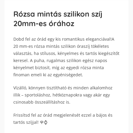
Rózsa mintás szilikon szíj
20mm-es órához
Dobd fel az órád egy kis romantikus eleganciával!A
20 mm-es rózsa mintás szilikon óraszíj tökéletes
választás, ha stílusos, kényelmes és tartós kiegészítőt
keresel. A puha, rugalmas szilikon egész napos
kényelmet biztosít, míg az egyedi rózsa minta
finoman emeli ki az egyéniségedet.
Vízálló, könnyen tisztítható és minden alkalomhoz
illik – sportoláshoz, hétköznapokra vagy akár egy
csinosabb összeállításhoz is.
Frissítsd fel az órád megjelenését ezzel a bájos és
tartós szíjjal! 🌹⌚