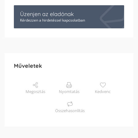
Üzenjen az eladónak
Kérdezzen a hirdetéssel kapcsolatban
Műveletek
Megosztás
Nyomtatás
Kedvenc
Összehasonlítás