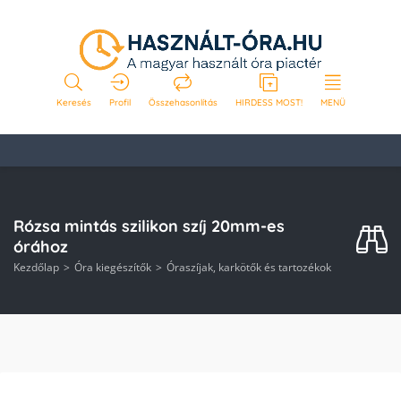
Keresés
Profil
Összehasonlítás
HIRDESS MOST!
MENÜ
Rózsa mintás szilikon szíj 20mm-es
órához
Kezdőlap
Óra kiegészítők
Óraszíjak, karkötők és tartozékok