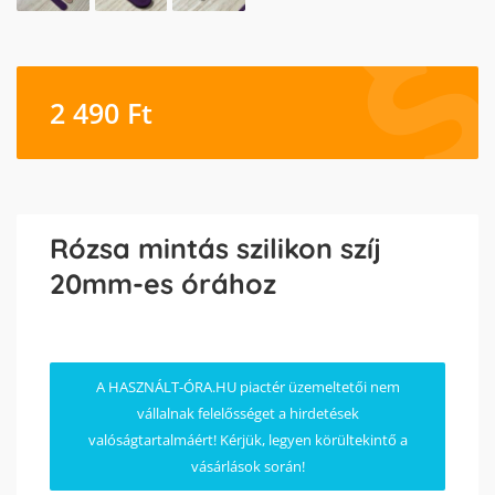
2 490
Ft
Rózsa mintás szilikon szíj
20mm-es órához
A HASZNÁLT-ÓRA.HU piactér üzemeltetői nem
vállalnak felelősséget a hirdetések
valóságtartalmáért! Kérjük, legyen körültekintő a
vásárlások során!