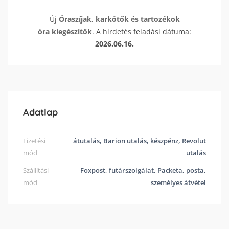
Új
Óraszíjak, karkötők és tartozékok
óra kiegészítők
. A hirdetés feladási dátuma:
2026.06.16.
Adatlap
Fizetési
átutalás, Barion utalás, készpénz, Revolut
mód
utalás
Szállítási
Foxpost, futárszolgálat, Packeta, posta,
mód
személyes átvétel