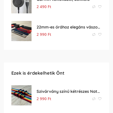
2 490
Ft
22mm-es órához elegáns vászon-bőr óraszíj
2 990
Ft
Ezek is érdekelhetik Önt
Szivárvány színű kétrészes Nato óraszíj – 20mm
2 990
Ft