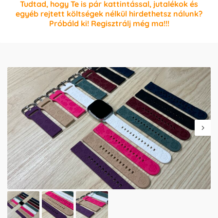
Tudtad, hogy Te is pár kattintással, jutalékok és
egyéb rejtett költségek nélkül hirdethetsz nálunk?
Próbáld ki! Regisztrálj még ma!!!