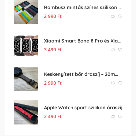
Rombusz mintás színes szilikon 22mm-es óraszíj
2 990
Ft
Xiaomi Smart Band 8 Pro és Xiaomi Smart Band 9 Pro fém óraszíj
3 490
Ft
Keskenyített bőr óraszíj – 20mm és 22mm méretben
2 990
Ft
Apple Watch sport szilikon óraszíj
2 490
Ft