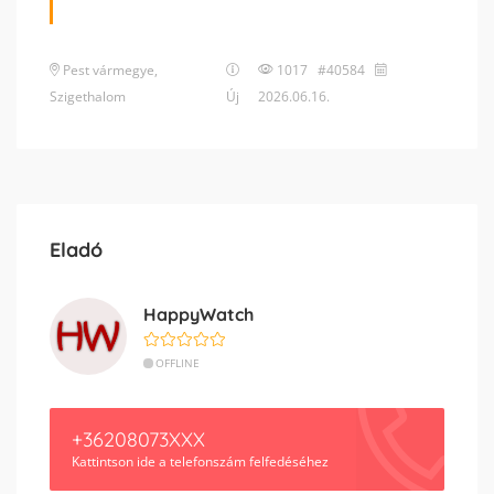
Pest vármegye
,
1017 #40584
Szigethalom
Új
2026.06.16.
Eladó
HappyWatch
OFFLINE
+36208073XXX
Kattintson ide a telefonszám felfedéséhez