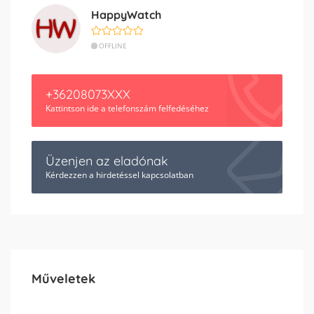
HappyWatch
OFFLINE
+36208073XXX
Kattintson ide a telefonszám felfedéséhez
Üzenjen az eladónak
Kérdezzen a hirdetéssel kapcsolatban
Műveletek