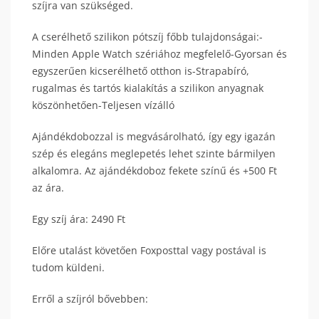
szíjra van szükséged.
A cserélhető szilikon pótszíj főbb tulajdonságai:-
Minden Apple Watch szériához megfelelő-Gyorsan és
egyszerűen kicserélhető otthon is-Strapabíró,
rugalmas és tartós kialakítás a szilikon anyagnak
köszönhetően-Teljesen vízálló
Ajándékdobozzal is megvásárolható, így egy igazán
szép és elegáns meglepetés lehet szinte bármilyen
alkalomra. Az ajándékdoboz fekete színű és +500 Ft
az ára.
Egy szíj ára: 2490 Ft
Előre utalást követően Foxposttal vagy postával is
tudom küldeni.
Erről a szíjról bővebben: