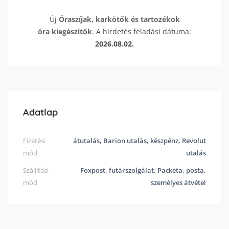
Új
Óraszíjak, karkötők és tartozékok
óra kiegészítők
. A hirdetés feladási dátuma:
2026.08.02.
Adatlap
Fizetési
átutalás, Barion utalás, készpénz, Revolut
mód
utalás
Szállítási
Foxpost, futárszolgálat, Packeta, posta,
mód
személyes átvétel