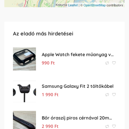
Leaflet
| ©
OpenStreetMap
contributors
Az eladó más hirdetései
Apple Watch fekete műanyag védőtok
990
Ft
Samsung Galaxy Fit 2 töltőkábel
1 990
Ft
Bőr óraszíj piros cérnával 20mm-es méretben
2 990
Ft