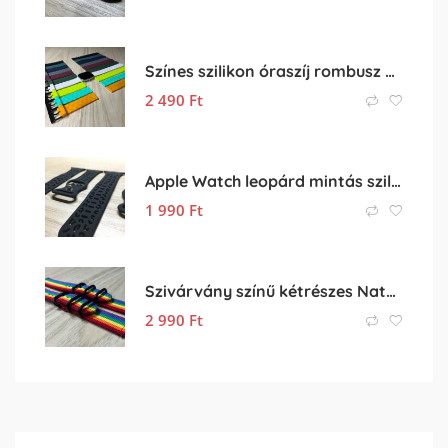
Színes szilikon óraszíj rombusz mintával (20mm-es méret)
2 490
Ft
Apple Watch leopárd mintás szilikon óraszíj (óra szíj)
1 990
Ft
Szivárvány színű kétrészes Nato óraszíj – 20mm
2 990
Ft