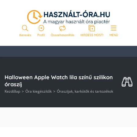
Keresés
Profil
Összehasonlítás
HIRDESS MOST!
MENÜ
Halloween Apple Watch lila színű szilikon
óraszíj
Kezdőlap
Óra kiegészítők
Óraszíjak, karkötők és tartozékok