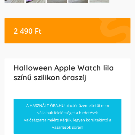
2 490
Ft
Halloween Apple Watch lila
színű szilikon óraszíj
A HASZNÁLT-ÓRA.HU piactér üzemeltetői nem
vállalnak felelősséget a hirdetések
valóságtartalmáért! Kérjük, legyen körültekintő a
vásárlások során!