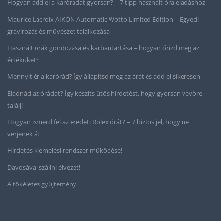
Hogyan add el a karórádat gyorsan? – 7 tipp használt óra eladáshoz
Maurice Lacroix AIKON Automatic Wotto Limited Edition – Egyedi
gravírozás és művészet találkozása
Használt órák gondozása és karbantartása – hogyan őrizd meg az
értéküket?
Mennyit ér a karórád? Így állapítsd meg az árát és add el sikeresen
Eladnád az órádat? Így készíts ütős hirdetést, hogy gyorsan vevőre
találj!
Hogyan ismerd fel az eredeti Rolex órát? – 7 biztos jel, hogy ne
verjenek át
Hirdetés kiemelési rendszer működése!
Davosával szállni élvezet!
A tökéletes gyűjtemény