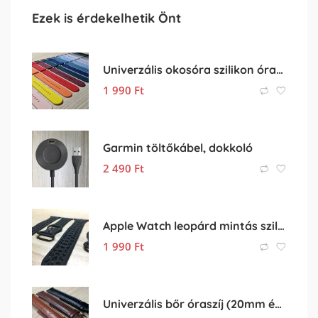
Ezek is érdekelhetik Önt
Univerzális okosóra szilikon óraszíj eladó – 22mm
1 990
Ft
Garmin töltőkábel, dokkoló
2 490
Ft
Apple Watch leopárd mintás szilikon óraszíj (óra szíj)
1 990
Ft
Univerzális bőr óraszíj (20mm és 22mm)