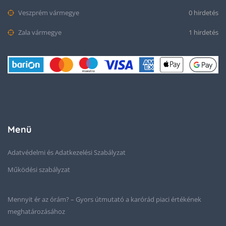
Veszprém vármegye
0 hirdetés
Zala vármegye
1 hirdetés
Menü
Adatvédelmi és Adatkezelési Szabályzat
Működési szabályzat
Mennyit ér az órám? – Gyors útmutató a karórád piaci értékének
meghatározásához