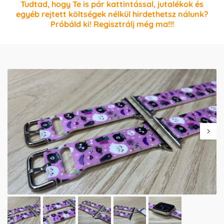
Tudtad, hogy Te is pár kattintással, jutalékok és
egyéb rejtett költségek nélkül hirdethetsz nálunk?
Próbáld ki! Regisztrálj még ma!!!