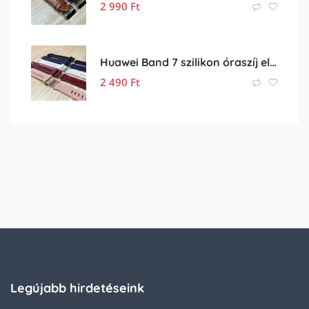
2 990
Ft
Huawei Band 7 szilikon óraszíj eladó
2 490
Ft
Legújabb hirdetéseink