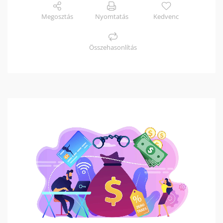
Megosztás
Nyomtatás
Kedvenc
Összehasonlítás