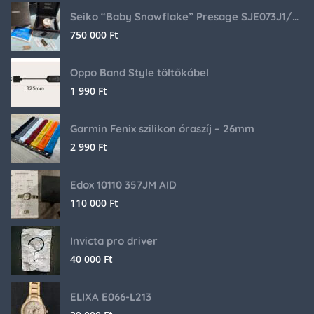
Seiko “Baby Snowflake” Presage SJE073J1/SARA015 Limited Edition
750 000
Ft
Oppo Band Style töltőkábel
1 990
Ft
Garmin Fenix szilikon óraszíj – 26mm
2 990
Ft
Edox 10110 357JM AID
110 000
Ft
Invicta pro driver
40 000
Ft
ELIXA E066-L213