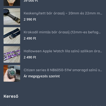
39 000
Ft
Keskenyített bőr óraszíj – 20mm és 22mm méretben
2 990
Ft
Krokodil mintás bőr óraszíj (12mm-es befogóval rendelkező órához)
2 490
Ft
Halloween Apple Watch lila színű szilikon óraszíj
2 490
Ft
Citizen series 8 NB6050-51W smaragd színű számlappal
Ár megegyezés szerint
Kereső