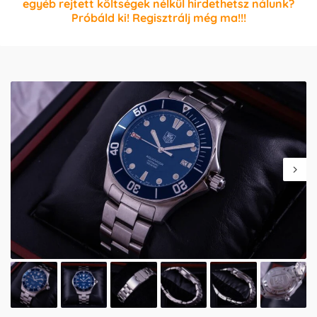
egyéb rejtett költségek nélkül hirdethetsz nálunk?
Próbáld ki! Regisztrálj még ma!!!