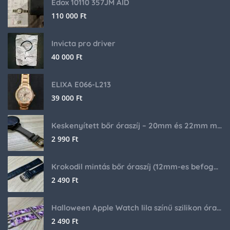
Edox 10110 357JM AID
110 000
Ft
Invicta pro driver
40 000
Ft
ELIXA E066-L213
39 000
Ft
Keskenyített bőr óraszíj – 20mm és 22mm méretben
2 990
Ft
Krokodil mintás bőr óraszíj (12mm-es befogóval rendelkező órához)
2 490
Ft
Halloween Apple Watch lila színű szilikon óraszíj
2 490
Ft