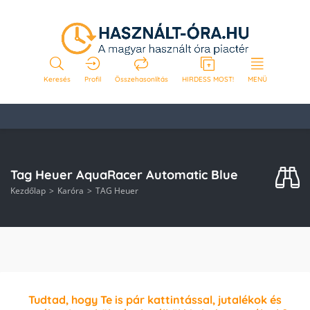
Keresés
Profil
Összehasonlítás
HIRDESS MOST!
MENÜ
Tag Heuer AquaRacer Automatic Blue
Kezdőlap
Karóra
TAG Heuer
Tudtad, hogy Te is pár kattintással, jutalékok és