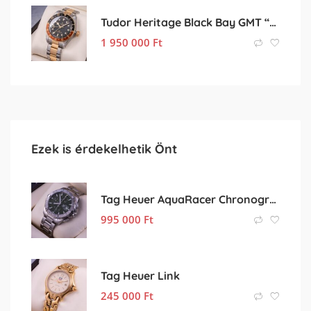
Tudor Heritage Black Bay GMT “rootbeer”
1 950 000
Ft
Ezek is érdekelhetik Önt
Tag Heuer AquaRacer Chronograph
995 000
Ft
Tag Heuer Link
245 000
Ft