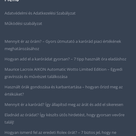
Adatvédelmi és Adatkezelési Szabályzat
Működési szabályzat
Mennyit ér az órám? – Gyors útmutató a karórád piaci értékének
meghatározásához
Hogyan add el a karórádat gyorsan? – 7 tipp használt óra eladáshoz
Maurice Lacroix AIKON Automatic Wotto Limited Edition – Egyedi
gravírozás és művészet találkozása
Használt órák gondozása és karbantartása – hogyan őrizd meg az
értéküket?
Mennyit ér a karórád? Így állapítsd meg az árát és add el sikeresen
Eladnád az órádat? Így készíts ütős hirdetést, hogy gyorsan vevőre
találj!
Hogyan ismerd fel az eredeti Rolex órát? – 7 biztos jel, hogy ne