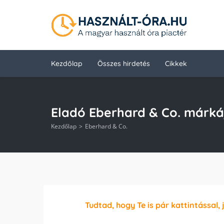
Kezdőlap
Összes hirdetés
Cikkek
Eladó Eberhard & Co. márká
Kezdőlap
Eberhard & Co.
Tudtad, hogy Te is pár kattintással, 