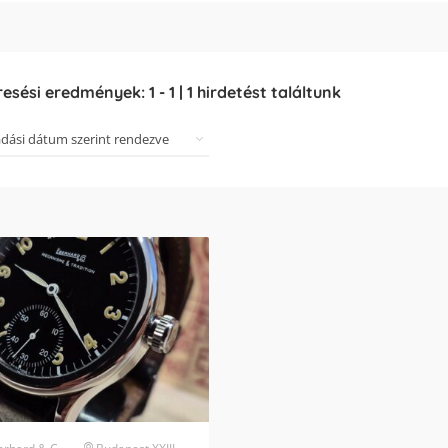
resési eredmények:
1
-
1
|
1
hirdetést találtunk