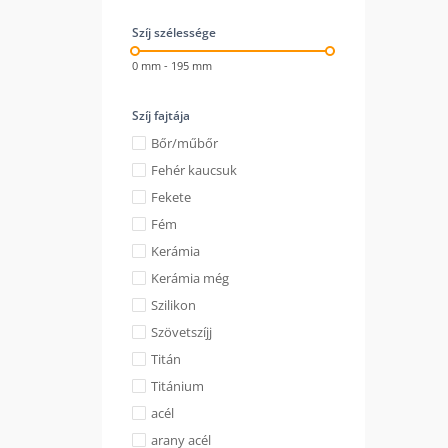
Szíj szélessége
0 mm - 195 mm
Szíj fajtája
Bőr/műbőr
Fehér kaucsuk
Fekete
Fém
Kerámia
Kerámia még
Szilikon
Szövetszíjj
Titán
Titánium
acél
arany acél