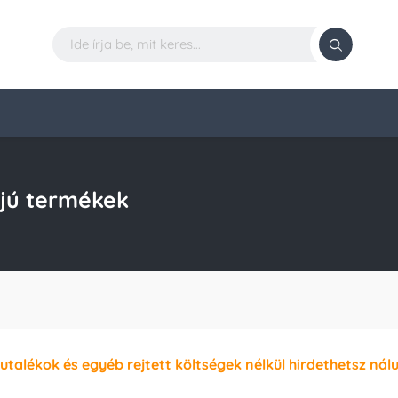
jú termékek
jutalékok és egyéb rejtett költségek nélkül hirdethetsz nál