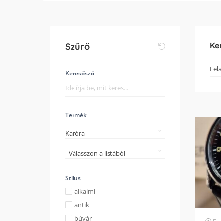
Ke
Szűrő
Keresőszó
Termék
Karóra
- Válasszon a listából -
Stílus
alkalmi
antik
búvár