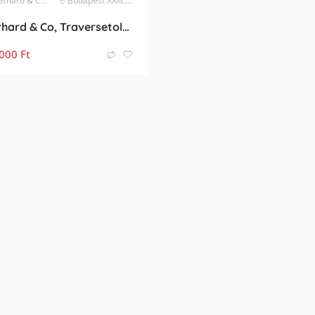
rhard & Co.
karóra
Budapest XXIII. kerület
Eberhard & Co, Traversetolo Vitre kompletten
000
Ft