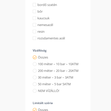
bordő szatén
bőr
kaucsuk
nemesacél
resin
rozsdamentes acél
Vízállóság
Összes
100 méter – 10 bar – 10ATM
200 méter – 20 bar – 20ATM
30 méter – 3 bar – 3ATM
50 méter – 5 bar 5ATM
NEM VÍZÁLLÓ!
Limitált széria
Összes