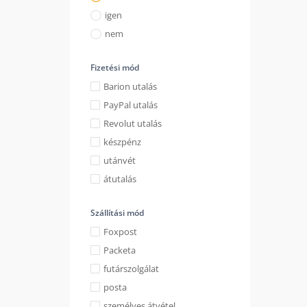
igen
nem
Fizetési mód
Barion utalás
PayPal utalás
Revolut utalás
készpénz
utánvét
átutalás
Szállítási mód
Foxpost
Packeta
futárszolgálat
posta
személyes átvétel