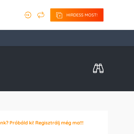
HIRDESS MOST!
unk? Próbáld ki! Regisztrálj még ma!!!