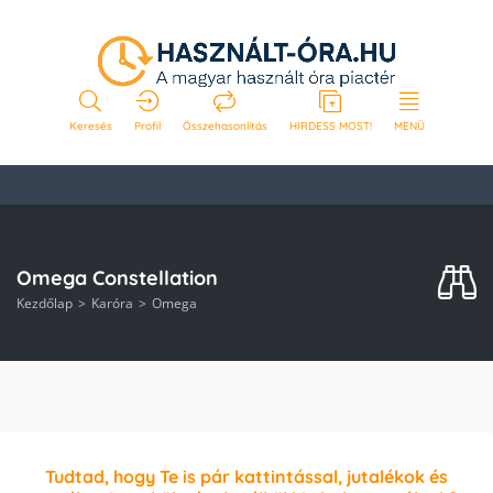
Keresés
Profil
Összehasonlítás
HIRDESS MOST!
MENÜ
Omega Constellation
Kezdőlap
Karóra
Omega
Tudtad, hogy Te is pár kattintással, jutalékok és