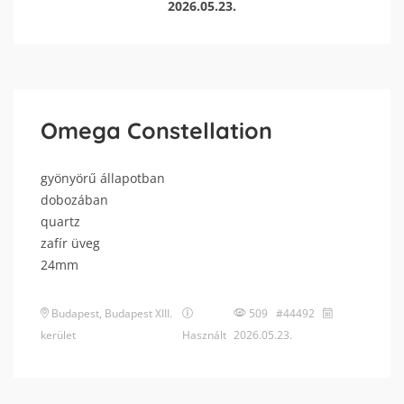
2026.05.23.
Omega Constellation
gyönyörű állapotban
dobozában
quartz
zafír üveg
24mm
Budapest
,
Budapest XIII.
509 #44492
kerület
Használt
2026.05.23.