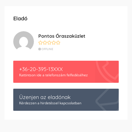
Eladó
Pontos Óraszaküzlet
OFFLINE
+36-20-395-13XXX
Kattintson ide a telefonszám felfedéséhez
Üzenjen az eladónak
Kérdezzen a hirdetéssel kapcsolatban