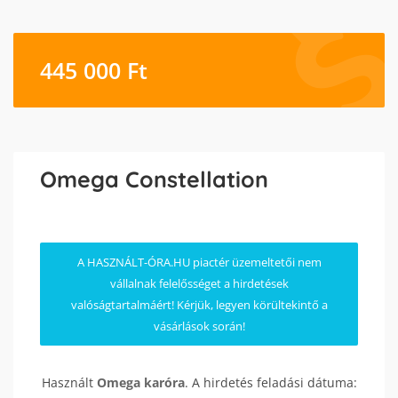
445 000
Ft
Omega Constellation
A HASZNÁLT-ÓRA.HU piactér üzemeltetői nem
vállalnak felelősséget a hirdetések
valóságtartalmáért! Kérjük, legyen körültekintő a
vásárlások során!
Használt
Omega
karóra
. A hirdetés feladási dátuma: