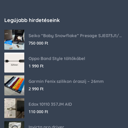
Legújabb hirdetéseink
Seiko “Baby Snowflake” Presage SJE073J1/SARA015 Limited Edition
750 000
Ft
Oppo Band Style töltőkábel
1 990
Ft
Garmin Fenix szilikon óraszíj – 26mm
2 990
Ft
Edox 10110 357JM AID
110 000
Ft
Invicta pro driver