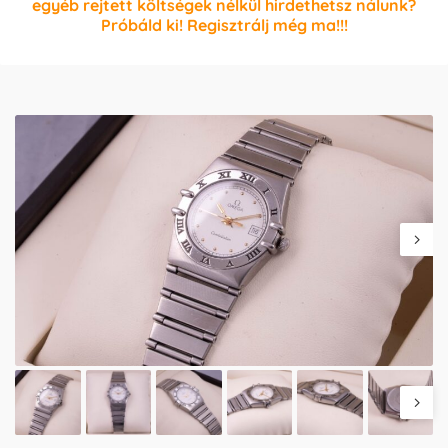
egyéb rejtett költségek nélkül hirdethetsz nálunk?
Próbáld ki! Regisztrálj még ma!!!