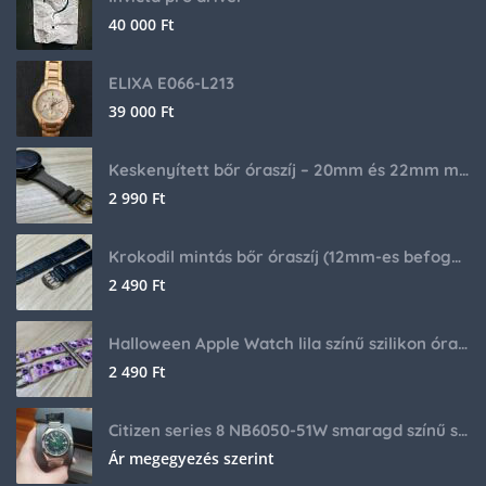
40 000
Ft
ELIXA E066-L213
39 000
Ft
Keskenyített bőr óraszíj – 20mm és 22mm méretben
2 990
Ft
Krokodil mintás bőr óraszíj (12mm-es befogóval rendelkező órához)
2 490
Ft
Halloween Apple Watch lila színű szilikon óraszíj
2 490
Ft
Citizen series 8 NB6050-51W smaragd színű számlappal
Ár megegyezés szerint