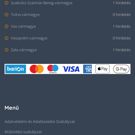
Szabolcs-Szatmár-Bereg vármegye
1 hirdetés
Tolna vármegye
0 hirdetés
Vas vármegye
1 hirdetés
Veszprém vármegye
0 hirdetés
Zala vármegye
1 hirdetés
Menü
Adatvédelmi és Adatkezelési Szabályzat
Működési szabályzat