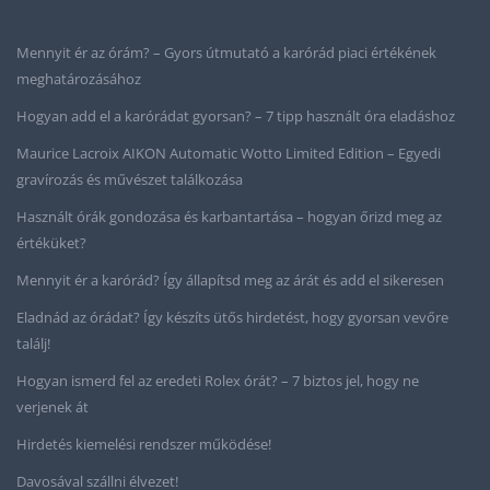
Mennyit ér az órám? – Gyors útmutató a karórád piaci értékének
meghatározásához
Hogyan add el a karórádat gyorsan? – 7 tipp használt óra eladáshoz
Maurice Lacroix AIKON Automatic Wotto Limited Edition – Egyedi
gravírozás és művészet találkozása
Használt órák gondozása és karbantartása – hogyan őrizd meg az
értéküket?
Mennyit ér a karórád? Így állapítsd meg az árát és add el sikeresen
Eladnád az órádat? Így készíts ütős hirdetést, hogy gyorsan vevőre
találj!
Hogyan ismerd fel az eredeti Rolex órát? – 7 biztos jel, hogy ne
verjenek át
Hirdetés kiemelési rendszer működése!
Davosával szállni élvezet!