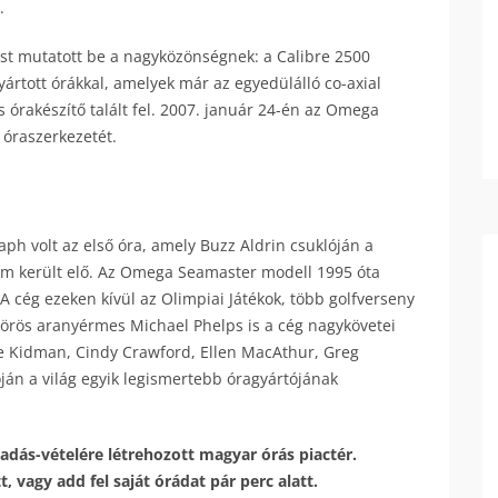
.
tést mutatott be a nagyközönségnek: a Calibre 2500
yártott órákkal, amelyek már az egyedülálló co-axial
 órakészítő talált fel. 2007. január 24-én az Omega
 óraszerkezetét.
 volt az első óra, amely Buzz Aldrin csuklóján a
nem került elő. Az Omega Seamaster modell 1995 óta
A cég ezeken kívül az Olimpiai Játékok, több golfverseny
örös aranyérmes Michael Phelps is a cég nagykövetei
ole Kidman, Cindy Crawford, Ellen MacAthur, Greg
ján a világ egyik legismertebb óragyártójának
adás-vételére létrehozott magyar órás piactér.
 vagy add fel saját órádat pár perc alatt.