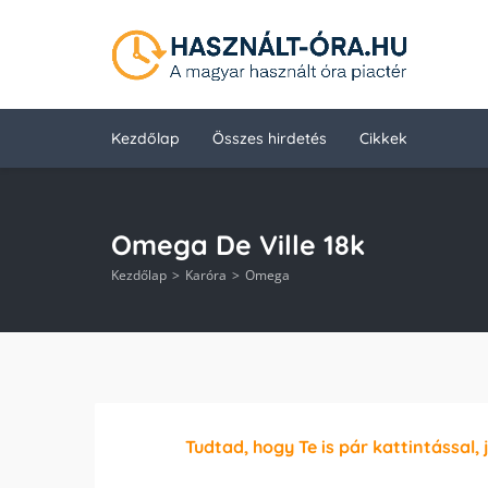
Kezdőlap
Összes hirdetés
Cikkek
Omega De Ville 18k
Kezdőlap
Karóra
Omega
Tudtad, hogy Te is pár kattintással, 