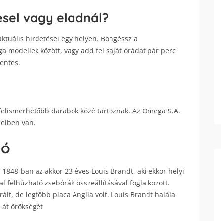
sel vagy eladnál?
tuális hirdetései egy helyen. Böngéssz a
 modellek között, vagy add fel saját órádat pár perc
mentes.
felismerhetőbb darabok közé tartoznak. Az Omega S.A.
Bielben van.
tó
 1848-ban az akkor 23 éves Louis Brandt, aki ekkor helyi
al felhúzható zsebórák összeállításával foglalkozott.
áit, de legfőbb piaca Anglia volt. Louis Brandt halála
e át örökségét