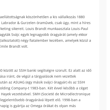
ellátottságnak köszönhetően a kis vállalkozás 1880
ás Labrador & Gurzelen óraművek, csak úgy, mint a híres
eting sikereit. Louis Brandt munkaasztala Louis-Paul
agyták Svájc egyik legnagyobb óragyárát (amely ekkor
glalkoztatott) négy fiatalember kezében, amelyek közül a
Emile Brandt volt.
 között az SSIH banki segítségre szorult. Ez alatt az idő
tása iránt, de végül a tárgyalások nem vezettek
után az ASUAG (egy másik svájci óragyár) és az SSIH
olding Company-t 1983-ban. Két évvel később a céget
s Hayek vezetésével. SMH (Societé de Microélectronique
ik legjelentősebb óragyárává lépett elő. 1998-ban a
 napig is gyártja az Omega órákat és olyan más