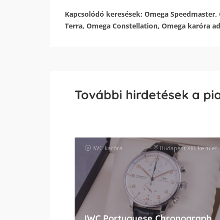
Kapcsolódó keresések: Omega Speedmaster,
Terra, Omega Constellation, Omega karóra ad
További hirdetések a pi
IWC
karóra
Budapest XIII. kerület
IWC Portuguese Chronograph