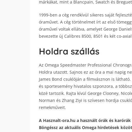
márkákat, mint a Blancpain, Swatch és Breguet
1999-ben a cég rendkívül sikeres saját fejlesz
óraművet. A cég történelmet írt az első tömegg
óraművel voltak ellátva, amelyet George Daniels
bevezette új Calibres 8500, 8501 és két co-axial
Holdra szállás
Az Omega Speedmaster Professional Chronograph
Holdra utazott. Sajnos ez az óra a mai napig 
James Bond csuklóján a filmvásznon is látható. 
és sportesemény hivatalos szponzora, a többsz
közé tartozik. Rajta kívül George Clooney, Nic
Norman és Zhang Ziyi is szívesen hordja csukló
remekműveit.
A Hasznalt-ora.hu a használt órák és karórák 
Böngéssz az aktuális Omega hirdetések között,