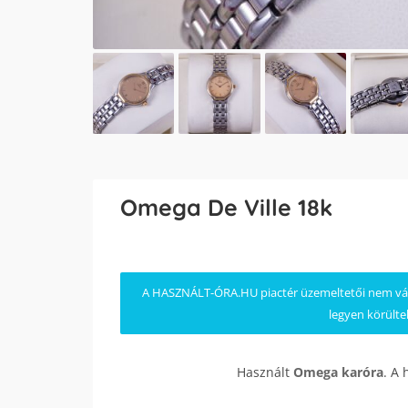
Omega De Ville 18k
A HASZNÁLT-ÓRA.HU piactér üzemeltetői nem válla
legyen körülte
Használt
Omega
karóra
. A 