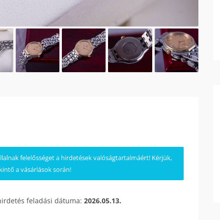
lnak felelősséget a hirdetések valóságtartalmáért! Kérjük,
kintő a vásárlások során!
hirdetés feladási dátuma:
2026.05.13.