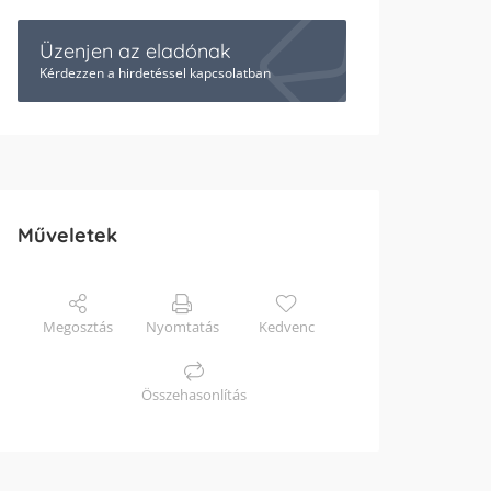
Üzenjen az eladónak
Kérdezzen a hirdetéssel kapcsolatban
Műveletek
Megosztás
Nyomtatás
Kedvenc
Összehasonlítás