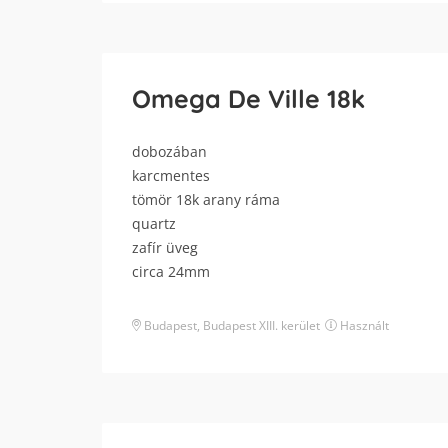
Omega De Ville 18k
dobozában
karcmentes
tömör 18k arany ráma
quartz
zafír üveg
circa 24mm
Budapest
,
Budapest XIII. kerület
Használt