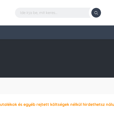
jutalékok és egyéb rejtett költségek nélkül hirdethetsz nál