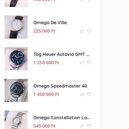
Omega De Ville
225 000
Ft
Tag Heuer Autavia GMT Batman
1 250 000
Ft
Omega Speedmaster 40
1 450 000
Ft
Omega Constellation Lady
545 000
Ft