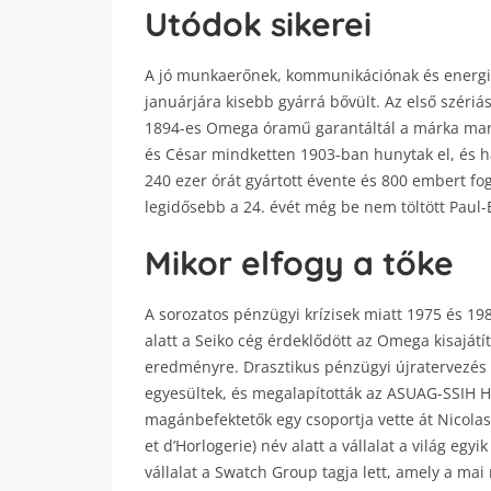
Utódok sikerei
A jó munkaerőnek, kommunikációnak és energia
januárjára kisebb gyárrá bővült. Az első széri
1894-es Omega óramű garantáltál a márka mark
és César mindketten 1903-ban hunytak el, és h
240 ezer órát gyártott évente és 800 embert fo
legidősebb a 24. évét még be nem töltött Paul-
Mikor elfogy a tőke
A sorozatos pénzügyi krízisek miatt 1975 és 1980
alatt a Seiko cég érdeklődött az Omega kisajátí
eredményre. Drasztikus pénzügyi újratervezés 
egyesültek, és megalapították az ASUAG-SSIH H
magánbefektetők egy csoportja vette át Nicola
et d’Horlogerie) név alatt a vállalat a világ egy
vállalat a Swatch Group tagja lett, amely a mai