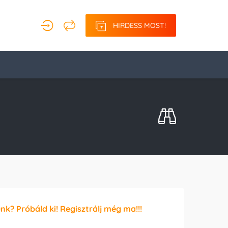
HIRDESS MOST!
unk? Próbáld ki! Regisztrálj még ma!!!