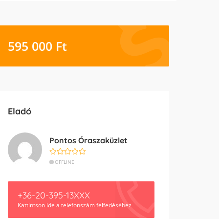
595 000
Ft
Eladó
Pontos Óraszaküzlet
OFFLINE
+36-20-395-13XXX
Kattintson ide a telefonszám felfedéséhez