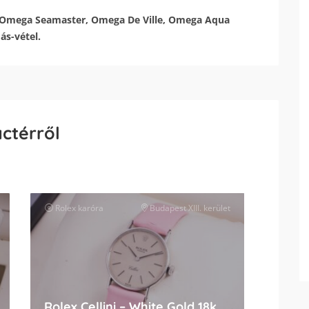
 Omega Seamaster, Omega De Ville, Omega Aqua
ás-vétel.
actérről
Rolex
karóra
Budapest XIII. kerület
Rolex Cellini – White Gold 18k