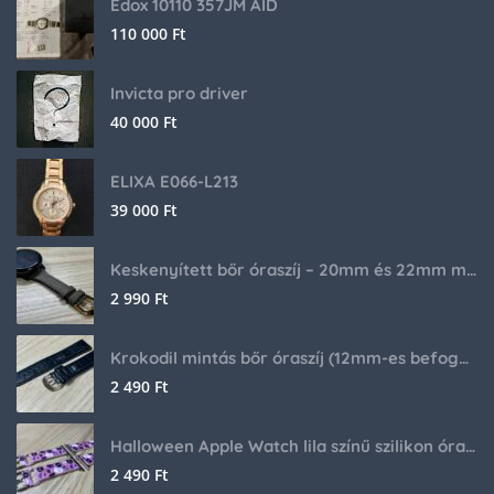
Edox 10110 357JM AID
110 000
Ft
Invicta pro driver
40 000
Ft
ELIXA E066-L213
39 000
Ft
Keskenyített bőr óraszíj – 20mm és 22mm méretben
2 990
Ft
Krokodil mintás bőr óraszíj (12mm-es befogóval rendelkező órához)
2 490
Ft
Halloween Apple Watch lila színű szilikon óraszíj
2 490
Ft