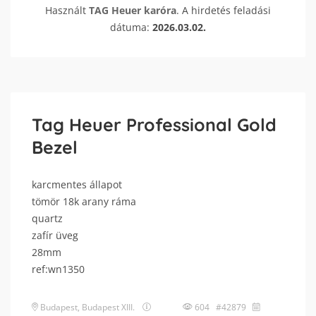
Használt
TAG Heuer
karóra
. A hirdetés feladási
dátuma:
2026.03.02.
Tag Heuer Professional Gold
Bezel
karcmentes állapot
tömör 18k arany ráma
quartz
zafír üveg
28mm
ref:wn1350
Budapest
,
Budapest XIII.
604 #42879