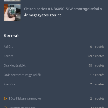
Citizen series 8 NB6050-51W smaragd színű számlappal
Ár megegyezés szerint
Kereső
Falióra
0 hirdetés
Karóra
379 hirdetés
Óra kiegészítők
98 hirdetés
Órás szerszám vagy kellék
1 hirdetés
Zsebóra
2 hirdetés
Bács-Kiskun vármegye
2 hirdetés
Baranya vármegye
2 hirdetés