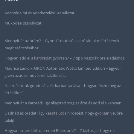
Adatvédelmi és Adatkezelési Szabályzat
Működési szabályzat
Mennyit ér az órám? – Gyors útmutató a karórád piaci értékének
meghatározásához
Hogyan add el a karórádat gyorsan? – 7 tipp használt óra eladáshoz
Maurice Lacroix AIKON Automatic Wotto Limited Edition – Egyedi
gravírozás és művészet találkozása
Használt órák gondozása és karbantartása – hogyan őrizd meg az
értéküket?
Mennyit ér a karórád? Így állapítsd meg az árát és add el sikeresen
Eladnád az órádat? Így készíts ütős hirdetést, hogy gyorsan vevőre
találj!
Hogyan ismerd fel az eredeti Rolex órát? – 7 biztos jel, hogy ne