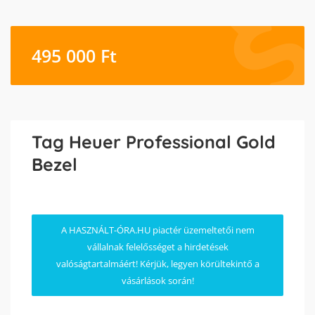
495 000
Ft
Tag Heuer Professional Gold
Bezel
A HASZNÁLT-ÓRA.HU piactér üzemeltetői nem
vállalnak felelősséget a hirdetések
valóságtartalmáért! Kérjük, legyen körültekintő a
vásárlások során!