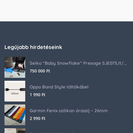
Legújabb hirdetéseink
Seiko “Baby Snowflake” Presage SJE073J1/SARA015 Limited Edition
750 000
Ft
Oppo Band Style töltőkábel
1 990
Ft
Garmin Fenix szilikon óraszíj – 26mm
2 990
Ft