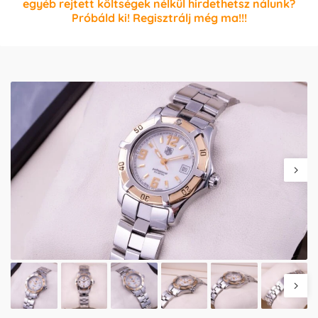
egyéb rejtett költségek nélkül hirdethetsz nálunk?
Próbáld ki! Regisztrálj még ma!!!