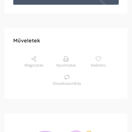
Műveletek
Megosztás
Nyomtatás
Kedvenc
Összehasonlítás