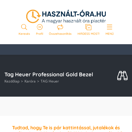
Keresés
Profil
Összehasonlítás
HIRDESS MOST!
MENÜ
Tag Heuer Professional Gold Bezel
Kezdőlap
Karóra
TAG Heuer
Tudtad, hogy Te is pár kattintással, jutalékok és