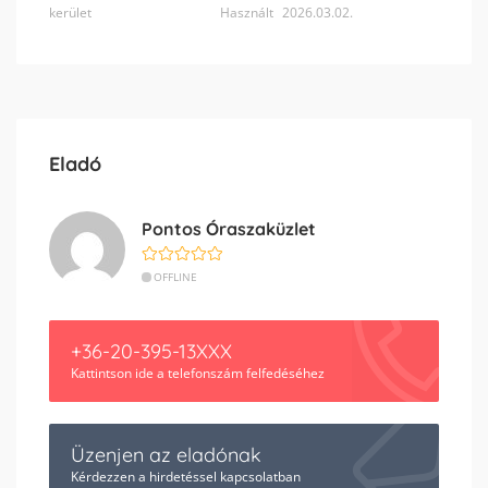
kerület
Használt
2026.03.02.
Eladó
Pontos Óraszaküzlet
OFFLINE
+36-20-395-13XXX
Kattintson ide a telefonszám felfedéséhez
Üzenjen az eladónak
Kérdezzen a hirdetéssel kapcsolatban