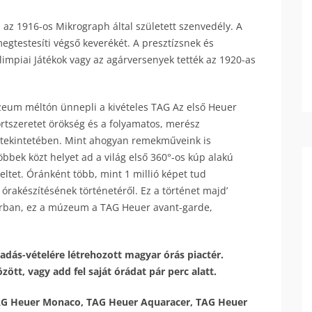
 az 1916-os Mikrograph által született szenvedély. A
gtestesíti végső keverékét. A presztízsnek és
limpiai Játékok vagy az agárversenyek tették az 1920-as
zeum méltón ünnepli a kivételes TAG Az első Heuer
rtszeretet örökség és a folyamatos, merész
ás tekintetében. Mint ahogyan remekműveink is
öbbek közt helyet ad a világ első 360°-os kúp alakú
ltet. Óránként több, mint 1 millió képet tud
órakészítésének történetéről. Ez a történet majd’
sorban, ez a múzeum a TAG Heuer avant-garde,
adás-vételére létrehozott magyar órás piactér.
ött, vagy add fel saját órádat pár perc alatt.
TAG Heuer Monaco, TAG Heuer Aquaracer, TAG Heuer