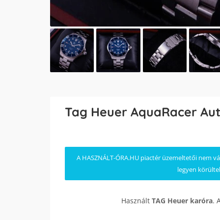
Tag Heuer AquaRacer Aut
A HASZNÁLT-ÓRA.HU piactér üzemeltetői nem válla
legyen körülte
Használt
TAG Heuer
karóra
. 