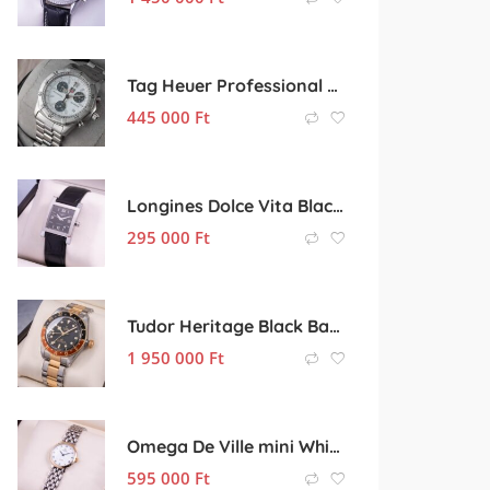
Tag Heuer Professional 200m Chronograph
445 000
Ft
Longines Dolce Vita Black Cube
295 000
Ft
Tudor Heritage Black Bay GMT “rootbeer”
1 950 000
Ft
Omega De Ville mini White
595 000
Ft