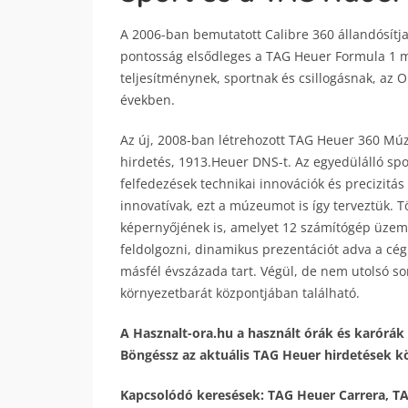
A 2006-ban bemutatott Calibre 360 állandósítja
pontosság elsődleges a TAG Heuer Formula 1 me
teljesítménynek, sportnak és csillogásnak, az O
években.
Az új, 2008-ban létrehozott TAG Heuer 360 Mú
hirdetés, 1913.Heuer DNS-t. Az egyedülálló spo
felfedezések technikai innovációk és precizit
innovatívak, ezt a múzeumot is így terveztük. T
képernyőjének is, amelyet 12 számítógép üzeme
feldolgozni, dinamikus prezentációt adva a cég 
másfél évszázada tart. Végül, de nem utolsó 
környezetbarát központjában található.
A Hasznalt-ora.hu a használt órák és karórák 
Böngéssz az aktuális TAG Heuer hirdetések köz
Kapcsolódó keresések: TAG Heuer Carrera, 