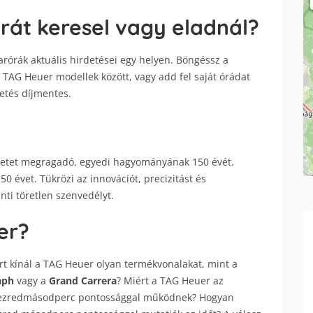
rát keresel vagy eladnál?
rórák aktuális hirdetései egy helyen. Böngéssz a
TAG Heuer modellek között, vagy add fel saját órádat
detés díjmentes.
eletet megragadó, egyedi hagyományának 150 évét.
50 évet. Tükrözi az innovációt, precizitást és
ánti töretlen szenvedélyt.
er?
t kínál a TAG Heuer olyan termékvonalakat, mint a
aph
vagy a
Grand Carrera
? Miért a TAG Heuer az
őt ezredmásodperc pontossággal működnek? Hogyan