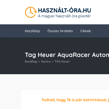
Kezdőlap
Összes hirdetés
Cikkek
Tag Heuer AquaRacer Autom
Kezdőlap
Karóra
TAG Heuer
Tudtad, hogy Te is pár kattintással, 