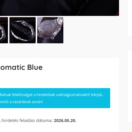
omatic Blue
lnak felelősséget a hirdetések valóságtartalmáért! Kérjük,
kintő a vásárlások során!
A hirdetés feladási dátuma:
2026.05.20.