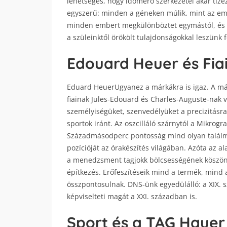
lehetséges, hogy időmérő szerkezetei akár tíz
egyszerű: minden a géneken múlik, mint az em
minden embert megkülönböztet egymástól, és m
a szüleinktől örökölt tulajdonságokkal leszünk 
Edouard Heuer és Fia
Eduard HeuerUgyanez a márkákra is igaz. A m
fiainak Jules-Edouard és Charles-Auguste-nak vi
személyiségüket, szenvedélyüket a precizitásra 
sportok iránt. Az oszcilláló szárnytól a Mikrogr
Századmásodperc pontosság mind olyan találm
pozícióját az órakészítés világában. Azóta az a
a menedzsment tagjokk bölcsességének köszön
építkezés. Erőfeszítéseik mind a termék, mind
összpontosulnak. DNS-ünk egyedülálló: a XIX. s
képviselteti magát a XXI. században is.
Sport és a TAG Hauer