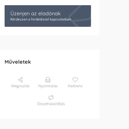
Üzenjen az eladónak
Kérdezzen a hirdetéssel kapcsolatban
Műveletek
Megosztás
Nyomtatás
Kedvenc
Összehasonlítás