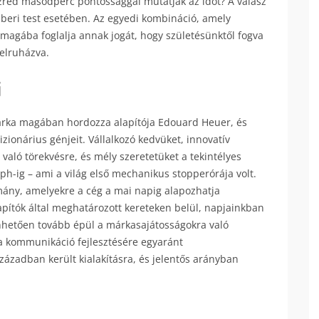
ezred másodperc pontossággal mutatják az időt? A válasz
beri test esetében. Az egyedi kombináció, amely
agába foglalja annak jogát, hogy születésünktől fogva
felruházva.
i
árka magában hordozza alapítója Edouard Heuer, és
zionárius génjeit. Vállalkozó kedvüket, innovatív
való törekvésre, és mély szeretetüket a tekintélyes
aph-ig – ami a világ első mechanikus stopperórája volt.
ány, amelyekre a cég a mai napig alapozhatja
lapítók által meghatározott kereteken belül, napjainkban
hetően tovább épül a márkasajátosságokra való
 a kommunikáció fejlesztésére egyaránt
zázadban került kialakításra, és jelentős arányban