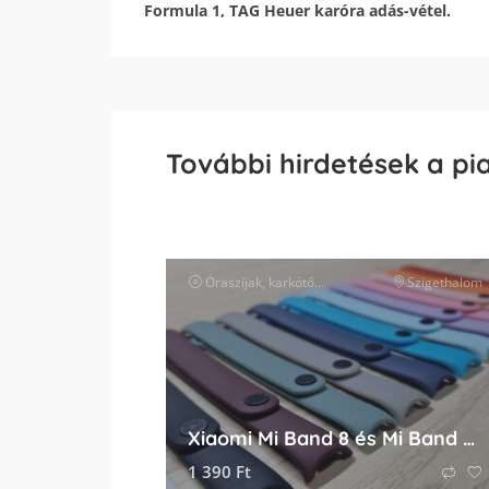
Formula 1, TAG Heuer karóra adás-vétel.
További hirdetések a pi
Óraszíjak, karkötők és tartozékok
Szigethalom
óra kiegészít
Xiaomi Mi Band 8 és Mi Band 9 színes szilikon pótszíj eladó
1 390
Ft