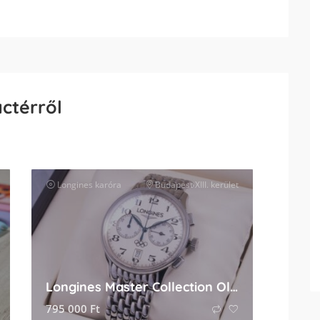
actérről
ők
Longines
karóra
Budapest XIII. kerület
Longines Master Collection Olympic Edition
795 000
Ft