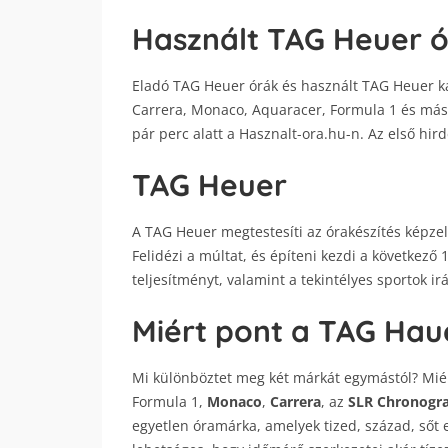
Használt TAG Heuer ó
Eladó TAG Heuer órák és használt TAG Heuer ka
Carrera, Monaco, Aquaracer, Formula 1 és más 
pár perc alatt a Hasznalt-ora.hu-n. Az első hir
TAG Heuer
A TAG Heuer megtestesíti az órakészítés képz
Felidézi a múltat, és építeni kezdi a következő 1
teljesítményt, valamint a tekintélyes sportok ir
Miért pont a TAG Hau
Mi különböztet meg két márkát egymástól? Miér
Formula 1,
Monaco
,
Carrera
, az
SLR Chronogr
egyetlen óramárka, amelyek tized, század, s