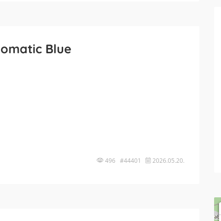
omatic Blue
496 #44401
2026.05.20.