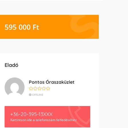
595 000
Ft
Eladó
Pontos Óraszaküzlet
OFFLINE
+36-20-395-13XXX
Kattintson ide a telefonszám felfedéséhez