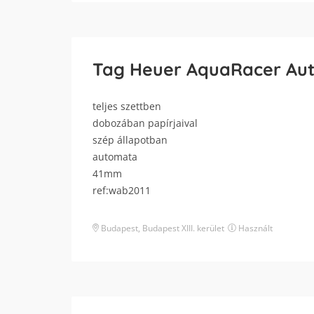
Tag Heuer AquaRacer Aut
teljes szettben
dobozában papírjaival
szép állapotban
automata
41mm
ref:wab2011
Budapest
,
Budapest XIII. kerület
Használt