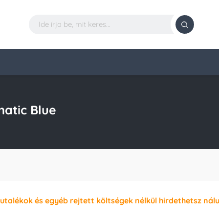
atic Blue
jutalékok és egyéb rejtett költségek nélkül hirdethetsz nál