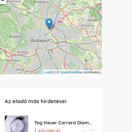
−
Leaflet
| ©
OpenStreetMap
contributors
Az eladó más hirdetései
Tag Heuer Carrera Diamond
1 450 000
Ft