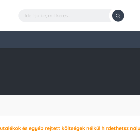
jutalékok és egyéb rejtett költségek nélkül hirdethetsz nál