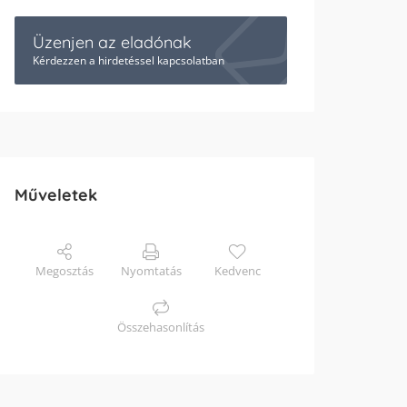
Üzenjen az eladónak
Kérdezzen a hirdetéssel kapcsolatban
Műveletek
Megosztás
Nyomtatás
Kedvenc
Összehasonlítás