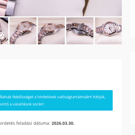
lnak felelősséget a hirdetések valóságtartalmáért! Kérjük,
kintő a vásárlások során!
hirdetés feladási dátuma:
2026.03.30.