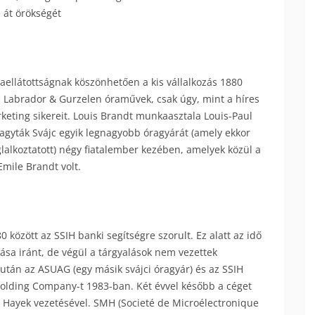
e át örökségét
ellátottságnak köszönhetően a kis vállalkozás 1880
ás Labrador & Gurzelen óraművek, csak úgy, mint a híres
eting sikereit. Louis Brandt munkaasztala Louis-Paul
agyták Svájc egyik legnagyobb óragyárát (amely ekkor
glalkoztatott) négy fiatalember kezében, amelyek közül a
Emile Brandt volt.
 között az SSIH banki segítségre szorult. Ez alatt az idő
tása iránt, de végül a tárgyalások nem vezettek
után az ASUAG (egy másik svájci óragyár) és az SSIH
olding Company-t 1983-ban. Két évvel később a céget
s Hayek vezetésével. SMH (Societé de Microélectronique