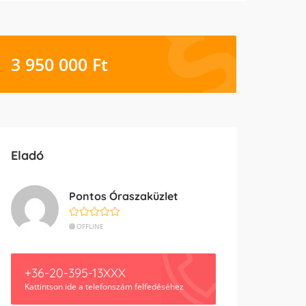
3 950 000
Ft
Eladó
Pontos Óraszaküzlet
OFFLINE
+36-20-395-13XXX
Kattintson ide a telefonszám felfedéséhez