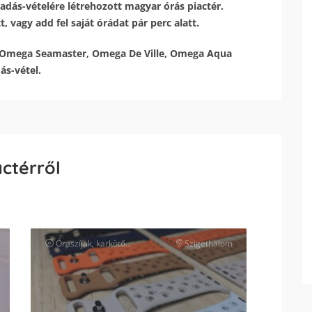
adás-vételére létrehozott magyar órás piactér.
 vagy add fel saját órádat pár perc alatt.
 Omega Seamaster, Omega De Ville, Omega Aqua
ás-vétel.
actérről
Óraszíjak, karkötők és tartozékok
Szigethalom
óra kiegészítők