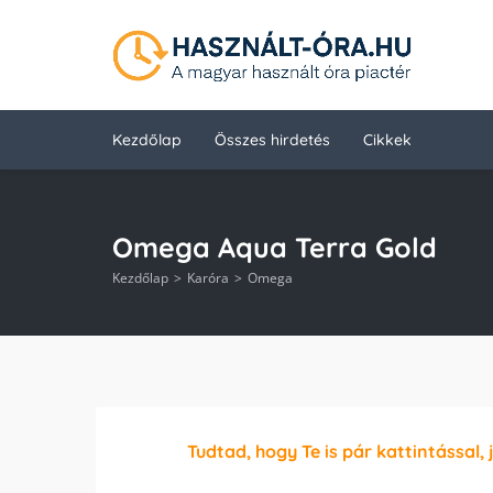
Kezdőlap
Összes hirdetés
Cikkek
Omega Aqua Terra Gold
Kezdőlap
Karóra
Omega
Tudtad, hogy Te is pár kattintással, 