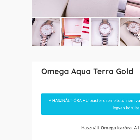
Omega Aqua Terra Gold
A HASZNÁLT-ÓRA.HU piactér üzemeltetői nem válla
legyen körülte
Használt
Omega
karóra
. A 