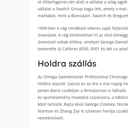
et d’Horlogerie) név alatt a vállalat a világ egy
vállalat a Swatch Group tagja lett, amely a mai
márkákat, mint a Blancpain, Swatch és Breguet
1999-ben a cég rendkívül sikeres saját fejlesz
óraművet. A cég történelmet írt az első tömegg
óraművel voltak ellátva, amelyet George Daniels
bevezette új Calibres 8500, 8501 és két co-axial
Holdra szállás
Az Omega Speedmaster Professional Chronograph
Holdra utazott. Sajnos ez az óra a mai napig 
James Bond csuklóján a filmvásznon is látható. 
és sportesemény hivatalos szponzora, a többsz
közé tartozik. Rajta kívül George Clooney, Nic
Norman és Zhang Ziyi is szívesen hordja csukló
remekműveit.