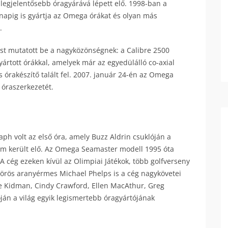
ik legjelentősebb óragyárává lépett elő. 1998-ban a
 napig is gyártja az Omega órákat és olyan más
.
tést mutatott be a nagyközönségnek: a Calibre 2500
yártott órákkal, amelyek már az egyedülálló co-axial
 órakészítő talált fel. 2007. január 24-én az Omega
 óraszerkezetét.
 volt az első óra, amely Buzz Aldrin csuklóján a
nem került elő. Az Omega Seamaster modell 1995 óta
A cég ezeken kívül az Olimpiai Játékok, több golfverseny
örös aranyérmes Michael Phelps is a cég nagykövetei
ole Kidman, Cindy Crawford, Ellen MacAthur, Greg
ján a világ egyik legismertebb óragyártójának