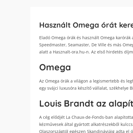
Használt Omega órát kere
Eladó Omega órák és használt Omega karórák ak
Speedmaster, Seamaster, De Ville és más Omega
alatt a Hasznalt-ora.hu-n. Az első hirdetés díj
Omega
Az Omega órák a világon a legismertebb és leg
egy svájci luxusóra készítő vállalat, székhelye 
Louis Brandt az alapí
A cég elődjét La Chaux-de-Fonds-ban alapította
kézművesek által gyártott alkatrészekből kulccs
Olaszországtól egészen Skandináviáig adta el ór