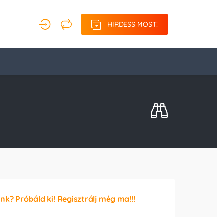
HIRDESS MOST!
unk? Próbáld ki! Regisztrálj még ma!!!