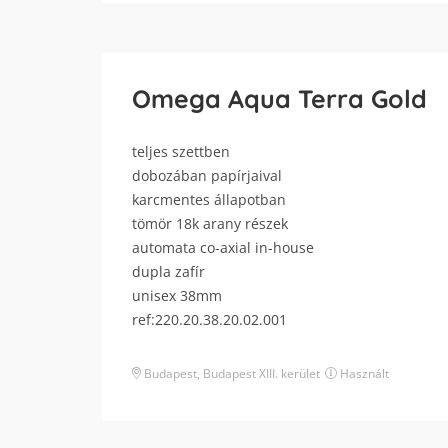
Omega Aqua Terra Gold
teljes szettben
dobozában papírjaival
karcmentes állapotban
tömör 18k arany részek
automata co-axial in-house
dupla zafír
unisex 38mm
ref:220.20.38.20.02.001
Budapest
,
Budapest XIII. kerület
Használt