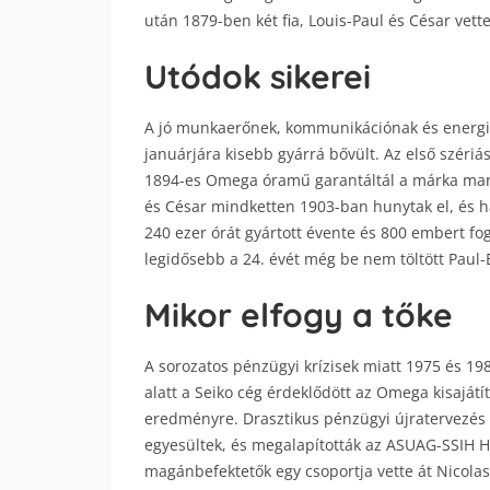
után 1879-ben két fia, Louis-Paul és César vett
Utódok sikerei
A jó munkaerőnek, kommunikációnak és energia
januárjára kisebb gyárrá bővült. Az első széri
1894-es Omega óramű garantáltál a márka mark
és César mindketten 1903-ban hunytak el, és h
240 ezer órát gyártott évente és 800 embert fo
legidősebb a 24. évét még be nem töltött Paul-
Mikor elfogy a tőke
A sorozatos pénzügyi krízisek miatt 1975 és 1980
alatt a Seiko cég érdeklődött az Omega kisajátí
eredményre. Drasztikus pénzügyi újratervezés 
egyesültek, és megalapították az ASUAG-SSIH H
magánbefektetők egy csoportja vette át Nicola