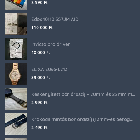
2 990
Ft
Edox 10110 357JM AID
110 000
Ft
Invicta pro driver
40 000
Ft
ELIXA E066-L213
39 000
Ft
Keskenyített bőr óraszíj – 20mm és 22mm méretben
2 990
Ft
Krokodil mintás bőr óraszíj (12mm-es befogóval rendelkező órához)
2 490
Ft