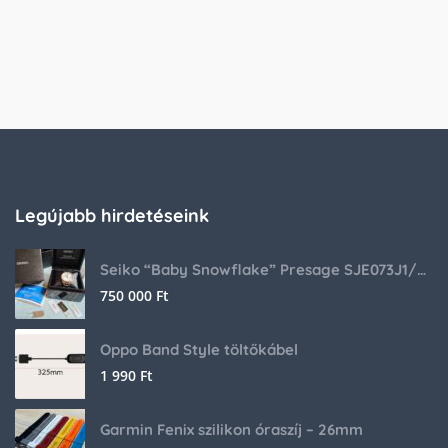
Legújabb hirdetéseink
Seiko “Baby Snowflake” Presage SJE073J1/SARA015 Limited Edition
750 000
Ft
Oppo Band Style töltőkábel
1 990
Ft
Garmin Fenix szilikon óraszíj – 26mm