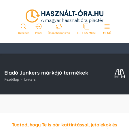
Keresés
Profil
Összehasonlítás
HIRDESS MOST!
MENÜ
Eladó Junkers márkájú termékek
Kezdőlap
Junkers
Tudtad, hogy Te is pár kattintással, jutalékok és