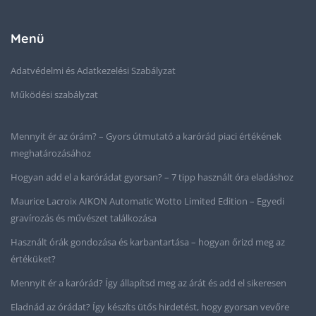
Menü
Adatvédelmi és Adatkezelési Szabályzat
Működési szabályzat
Mennyit ér az órám? – Gyors útmutató a karórád piaci értékének
meghatározásához
Hogyan add el a karórádat gyorsan? – 7 tipp használt óra eladáshoz
Maurice Lacroix AIKON Automatic Wotto Limited Edition – Egyedi
gravírozás és művészet találkozása
Használt órák gondozása és karbantartása – hogyan őrizd meg az
értéküket?
Mennyit ér a karórád? Így állapítsd meg az árát és add el sikeresen
Eladnád az órádat? Így készíts ütős hirdetést, hogy gyorsan vevőre