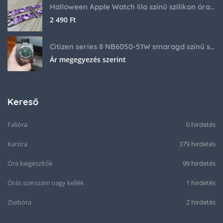
Halloween Apple Watch lila színű szilikon óraszíj
2 490
Ft
Citizen series 8 NB6050-51W smaragd színű számlappal
Ár megegyezés szerint
Kereső
Falióra
0 hirdetés
Karóra
379 hirdetés
Óra kiegészítők
99 hirdetés
Órás szerszám vagy kellék
1 hirdetés
Zsebóra
2 hirdetés