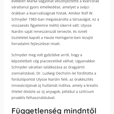
években Márka vagyonát veszélyeztette a kvarcórák
váratlanul gyors emelkedése, amelyet a svájci
órákban a kvarcválságnak hívtak. Amikor Rolf W.
Schnyder 1983-ban megvásárolta a társaságot, ez a
visszaesés figyelemre méltó sikerré vált: Ulysse
Nardin saját reneszánszát tervezte, és ismét
tiszteletet kapott a Haute Horlogerie-ben lezajló
forradalmi fejlesztései miatt.
Schnyder meg volt győződve arról, hogy a
képzeletbeli cég piacvezetővé válhat. Ugyanakkor
Schnyder váratlan találkozása az óragyártó
zsenialistával, Dr. Ludwig Oechslin-lel fordította a
fordulópontot Ulysse Nardin felé, az órakészítés
innovációjának új hullámát indítva, amely a kreatív
ihletet ötvözte az új anyagok, például a szilícium
proaktív felhasználásával.
Függetlenség mindntől