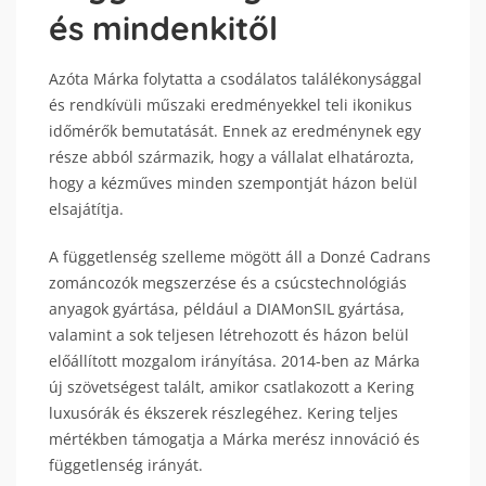
és mindenkitől
Azóta Márka folytatta a csodálatos találékonysággal
és rendkívüli műszaki eredményekkel teli ikonikus
időmérők bemutatását. Ennek az eredménynek egy
része abból származik, hogy a vállalat elhatározta,
hogy a kézműves minden szempontját házon belül
elsajátítja.
A függetlenség szelleme mögött áll a Donzé Cadrans
zománcozók megszerzése és a csúcstechnológiás
anyagok gyártása, például a DIAMonSIL gyártása,
valamint a sok teljesen létrehozott és házon belül
előállított mozgalom irányítása. 2014-ben az Márka
új szövetségest talált, amikor csatlakozott a Kering
luxusórák és ékszerek részlegéhez. Kering teljes
mértékben támogatja a Márka merész innováció és
függetlenség irányát.