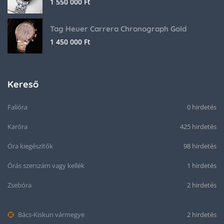
1 550 000
Ft
Tag Heuer Carrera Chronograph Gold
1 450 000
Ft
Kereső
Falióra
0 hirdetés
Karóra
425 hirdetés
Óra kiegészítők
98 hirdetés
Órás szerszám vagy kellék
1 hirdetés
Zsebóra
2 hirdetés
Bács-Kiskun vármegye
2 hirdetés