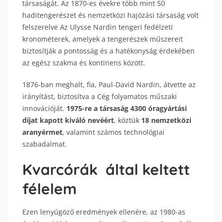
társaságát. Az 1870-es évekre több mint 50
haditengerészet és nemzetközi hajózási társaság volt
felszerelve Az Ulysse Nardin tengeri fedélzeti
kronométerek, amelyek a tengerészek műszereit
biztosítják a pontosság és a hatékonyság érdekében
az egész szakma és kontinens között.
1876-ban meghalt, fia, Paul-David Nardin, átvette az
irányítást, biztosítva a Cég folyamatos műszaki
innovációját.
1975-re a társaság 4300 óragyártási
díjat kapott kiváló nevéért
, köztük
18 nemzetközi
aranyérmet
, valamint számos technológiai
szabadalmat.
Kvarcórák által keltett
félelem
Ezen lenyűgöző eredmények ellenére, az 1980-as