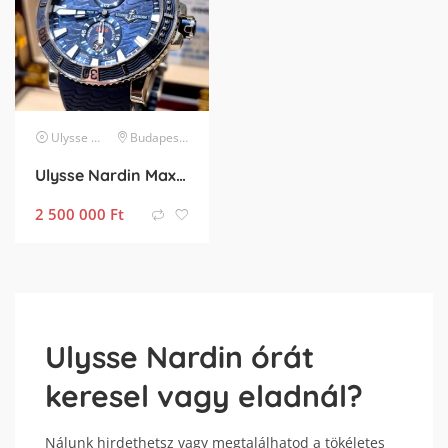
Ulysse Nardin
Budapest XXIII. kerület
karóra
Ulysse Nardin Maxi Marine Diver
2 500 000
Ft
Ulysse Nardin órát
keresel vagy eladnál?
Nálunk hirdethetsz vagy megtalálhatod a tökéletes