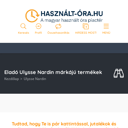
Keresés
Profil
Összehasonlítás
HIRDESS MOST!
MENÜ
Eladó Ulysse Nardin márkájú termékek
Kezdőlap
Ulysse Nardin
Tudtad, hogy Te is pár kattintással, jutalékok és