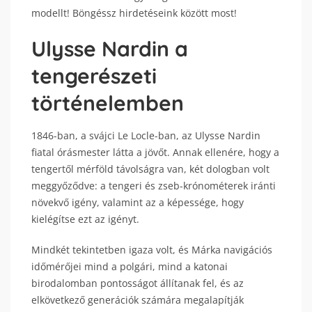
modellt! Böngéssz hirdetéseink között most!
Ulysse Nardin a
tengerészeti
történelemben
1846-ban, a svájci Le Locle-ban, az Ulysse Nardin
fiatal órásmester látta a jövőt. Annak ellenére, hogy a
tengertől mérföld távolságra van, két dologban volt
meggyőződve: a tengeri és zseb-krónométerek iránti
növekvő igény, valamint az a képessége, hogy
kielégítse ezt az igényt.
Mindkét tekintetben igaza volt, és Márka navigációs
időmérőjei mind a polgári, mind a katonai
birodalomban pontosságot állítanak fel, és az
elkövetkező generációk számára megalapítják