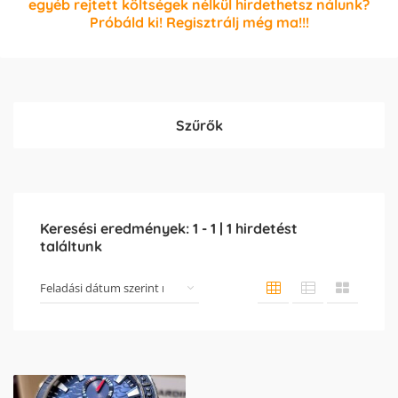
egyéb rejtett költségek nélkül hirdethetsz nálunk?
Próbáld ki! Regisztrálj még ma!!!
Szűrők
Keresési eredmények:
1
-
1
|
1
hirdetést
találtunk