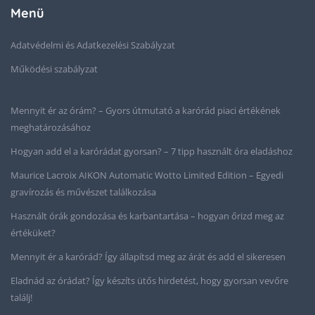
Menü
Adatvédelmi és Adatkezelési Szabályzat
Működési szabályzat
Mennyit ér az órám? – Gyors útmutató a karórád piaci értékének
meghatározásához
Hogyan add el a karórádat gyorsan? – 7 tipp használt óra eladáshoz
Maurice Lacroix AIKON Automatic Wotto Limited Edition – Egyedi
gravírozás és művészet találkozása
Használt órák gondozása és karbantartása – hogyan őrizd meg az
értéküket?
Mennyit ér a karórád? Így állapítsd meg az árát és add el sikeresen
Eladnád az órádat? Így készíts ütős hirdetést, hogy gyorsan vevőre
találj!