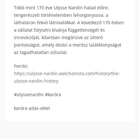
Több mint 170 éve Ulysse Nardin halad előre,
tengerészeti történelemben lehorgonyozva, a
láthatáron fekvő látnivalókkal. A következő 170 évben
a vállalat folytatni kívánja függetlenségét és
innovációját, kitartóan megőrizve az úttörő
pontosságot, amely ötvözi a merész találékonyságot
az tagadhatatlan stíluslal.
Forrás:
https://ulysse-nardin.watchonista.com/history/the-
ulysse-nardin-history
#ulyssenardin #karóra
karóra adás-vétel