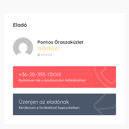
Eladó
Pontos Óraszaküzlet
OFFLINE
+36-20-395-13XXX
Kattintson ide a telefonszám felfedéséhez
Üzenjen az eladónak
Kérdezzen a hirdetéssel kapcsolatban