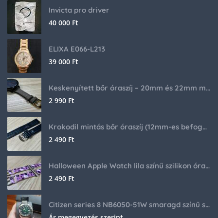
Invicta pro driver
40 000
Ft
ELIXA E066-L213
39 000
Ft
Keskenyített bőr óraszíj – 20mm és 22mm méretben
2 990
Ft
Krokodil mintás bőr óraszíj (12mm-es befogóval rendelkező órához)
2 490
Ft
Halloween Apple Watch lila színű szilikon óraszíj
2 490
Ft
Citizen series 8 NB6050-51W smaragd színű számlappal
Ár megegyezés szerint