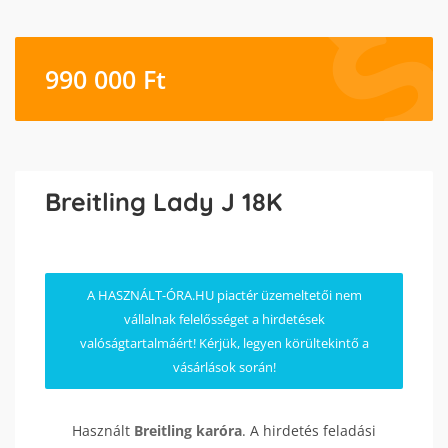
990 000
Ft
Breitling Lady J 18K
A HASZNÁLT-ÓRA.HU piactér üzemeltetői nem
vállalnak felelősséget a hirdetések
valóságtartalmáért! Kérjük, legyen körültekintő a
vásárlások során!
Használt
Breitling
karóra
. A hirdetés feladási