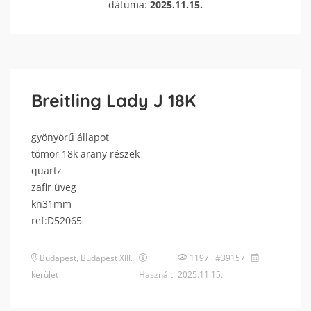
dátuma:
2025.11.15.
Breitling Lady J 18K
gyönyörű állapot
tömör 18k arany részek
quartz
zafir üveg
kn31mm
ref:D52065
Budapest
,
Budapest XIII.
1197 #39157
kerület
Használt
2025.11.15.