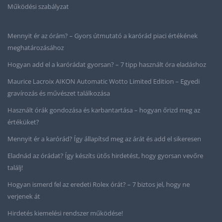
Működési szabályzat
Mennyit ér az órám? – Gyors útmutató a karórád piaci értékének
meghatározásához
Hogyan add el a karórádat gyorsan? – 7 tipp használt óra eladáshoz
Maurice Lacroix AIKON Automatic Wotto Limited Edition – Egyedi
gravírozás és művészet találkozása
Használt órák gondozása és karbantartása – hogyan őrizd meg az
értéküket?
Mennyit ér a karórád? Így állapítsd meg az árát és add el sikeresen
Eladnád az órádat? Így készíts ütős hirdetést, hogy gyorsan vevőre
találj!
Hogyan ismerd fel az eredeti Rolex órát? – 7 biztos jel, hogy ne
verjenek át
Hirdetés kiemelési rendszer működése!