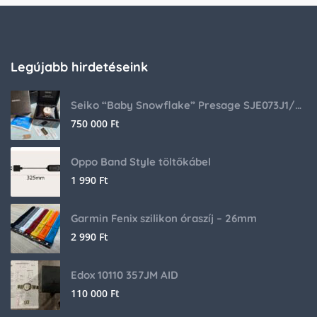
Legújabb hirdetéseink
Seiko “Baby Snowflake” Presage SJE073J1/SARA015 Limited Edition
750 000
Ft
Oppo Band Style töltőkábel
1 990
Ft
Garmin Fenix szilikon óraszíj – 26mm
2 990
Ft
Edox 10110 357JM AID
110 000
Ft