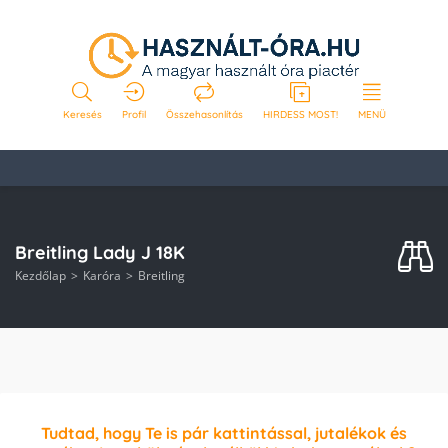
Keresés
Profil
Összehasonlítás
HIRDESS MOST!
MENÜ
Breitling Lady J 18K
Kezdőlap
Karóra
Breitling
Tudtad, hogy Te is pár kattintással, jutalékok és