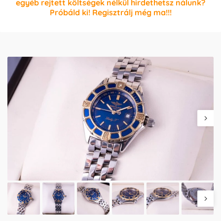
egyéb rejtett költségek nélkül hirdethetsz nálunk?
Próbáld ki! Regisztrálj még ma!!!