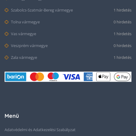
Szabolcs-Szatmár-Bereg vármegye
1 hirdetés
Tolna vármegye
0 hirdetés
Vas vármegye
1 hirdetés
Veszprém vármegye
0 hirdetés
Zala vármegye
1 hirdetés
Menü
Adatvédelmi és Adatkezelési Szabályzat