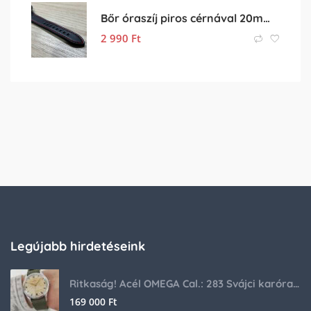
Bőr óraszíj piros cérnával 20mm-es méretben
2 990
Ft
Legújabb hirdetéseink
Ritkaság! Acél OMEGA Cal.: 283 Svájci karóra 1953-ból!
169 000
Ft