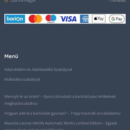
Zala vármegye
1 hirdetés
Menü
Adatvédelmi és Adatkezelési Szabályzat
Működési szabályzat
Mennyit ér az órám? – Gyors útmutató a karórád piaci értékének
meghatározásához
Hogyan add el a karórádat gyorsan? – 7 tipp használt óra eladáshoz
Maurice Lacroix AIKON Automatic Wotto Limited Edition – Egyedi
gravírozás és művészet találkozása