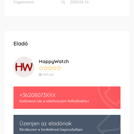
Szigethalom
Új
2026.06.16.
Eladó
HappyWatch
OFFLINE
+36208073XXX
Kattintson ide a telefonszám felfedéséhez
Üzenjen az eladónak
Kérdezzen a hirdetéssel kapcsolatban