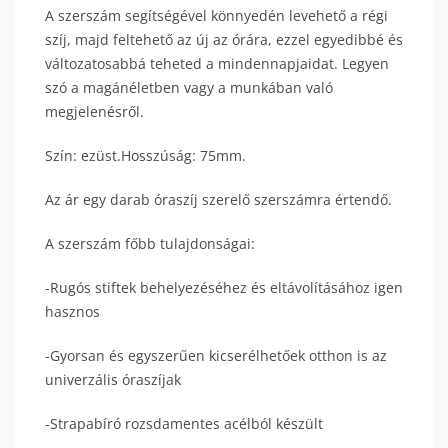
A szerszám segítségével könnyedén levehető a régi
szíj, majd feltehető az új az órára, ezzel egyedibbé és
változatosabbá teheted a mindennapjaidat. Legyen
szó a magánéletben vagy a munkában való
megjelenésről.
Szín: ezüst.Hosszúság: 75mm.
Az ár egy darab óraszíj szerelő szerszámra értendő.
A szerszám főbb tulajdonságai:
-Rugós stiftek behelyezéséhez és eltávolításához igen
hasznos
-Gyorsan és egyszerűen kicserélhetőek otthon is az
univerzális óraszíjak
-Strapabíró rozsdamentes acélból készült