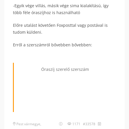
-Egyik vége villás, másik vége sima kialakítású, így
több féle óraszíjhoz is használható
Előre utalást követően Foxposttal vagy postával is
tudom küldeni.
Erről a szerszámról bővebben bővebben:
Óraszíj szerelő szerszám
Pest vármegye
,
1171 #33578