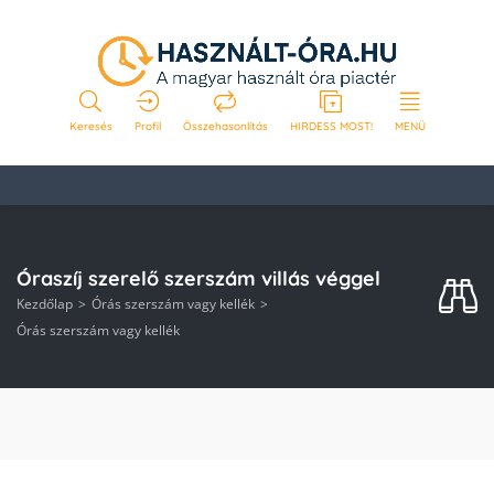
Keresés
Profil
Összehasonlítás
HIRDESS MOST!
MENÜ
Óraszíj szerelő szerszám villás véggel
Kezdőlap
Órás szerszám vagy kellék
Órás szerszám vagy kellék