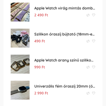
Apple Watch virág mintás dombornyomott óraszíj
2 490
Ft
Szilikon óraszíj bújtató (18mm-es óraszíjhoz)
490
Ft
Apple Watch arany színű szilikon védőtok
990
Ft
Univerzális fém óraszíj 20mm (óra szíj)
2 990
Ft