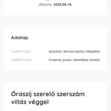
dátuma:
2026.06.16.
Adatlap
Fizetési mód
átutalás, Barion utalás, készpénz
Szállítási mód
Foxpost, posta, személyes átvétel
Óraszíj szerelő szerszám
villás véggel