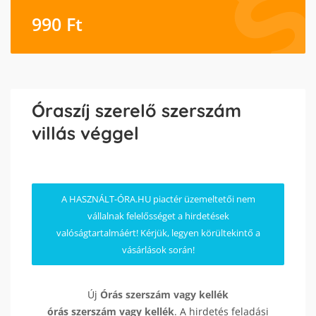
990
Ft
Óraszíj szerelő szerszám
villás véggel
A HASZNÁLT-ÓRA.HU piactér üzemeltetői nem
vállalnak felelősséget a hirdetések
valóságtartalmáért! Kérjük, legyen körültekintő a
vásárlások során!
Új
Órás szerszám vagy kellék
órás szerszám vagy kellék
. A hirdetés feladási