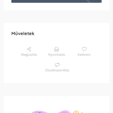
Műveletek
Megosztás
Nyomtatás
Kedvenc
Összehasonlítás