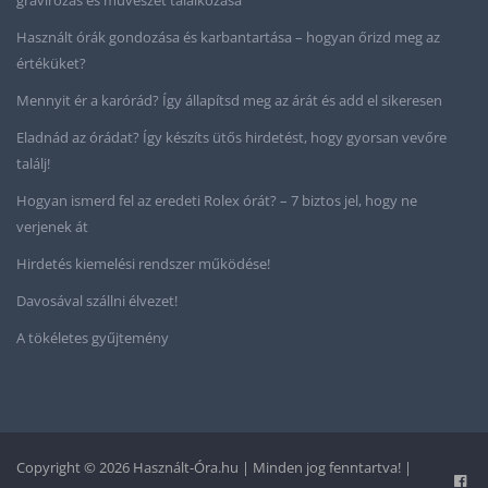
Használt órák gondozása és karbantartása – hogyan őrizd meg az
értéküket?
Mennyit ér a karórád? Így állapítsd meg az árát és add el sikeresen
Eladnád az órádat? Így készíts ütős hirdetést, hogy gyorsan vevőre
találj!
Hogyan ismerd fel az eredeti Rolex órát? – 7 biztos jel, hogy ne
verjenek át
Hirdetés kiemelési rendszer működése!
Davosával szállni élvezet!
A tökéletes gyűjtemény
Copyright © 2026 Használt-Óra.hu | Minden jog fenntartva! |