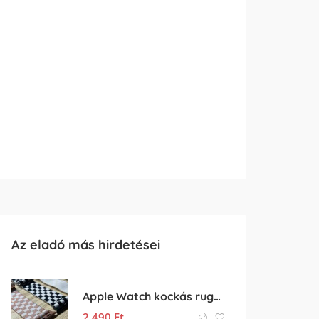
Az eladó más hirdetései
Apple Watch kockás rugalmas óraszíj
2 490
Ft