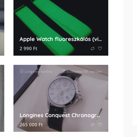
Apple Watch fluoreszkálós (világítós) óraszíj
2 990
Ft
ők
Longines
karóra
Budapest XIII. kerület
Longines Conquest Chronograph
265 000
Ft