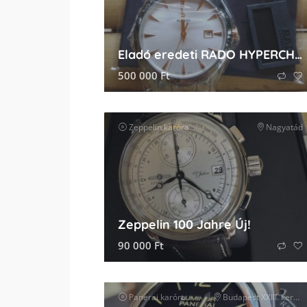
Eladó eredeti RADO HYPERCHROME férfi karóra
500 000
Ft
Zeppelin
karóra
Nagyatád
Zeppelin 100 Jahre Új!
90 000
Ft
Panerai
karóra
Budapest XXIII. kerület