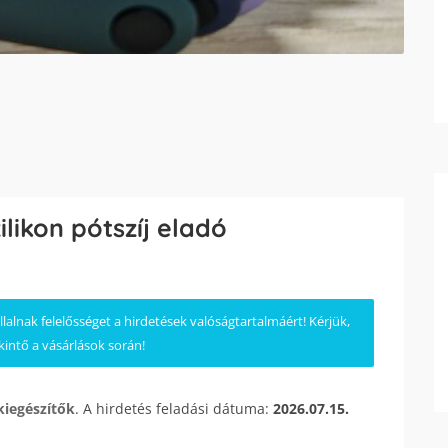
ilikon pótszíj eladó
lnak felelősséget a hirdetések valóságtartalmáért! Kérjük,
kintő a vásárlások során!
kiegészítők
. A hirdetés feladási dátuma:
2026.07.15.