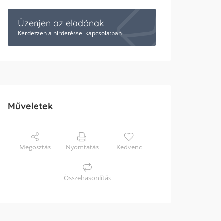
Üzenjen az eladónak
Kérdezzen a hirdetéssel kapcsolatban
Műveletek
Megosztás
Nyomtatás
Kedvenc
Összehasonlítás