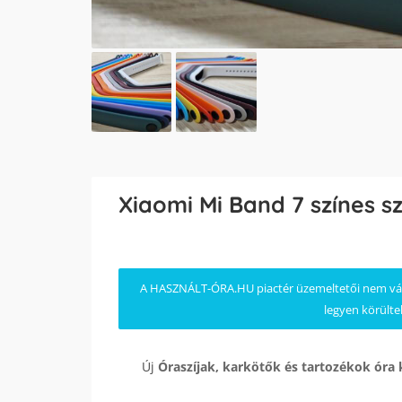
Xiaomi Mi Band 7 színes sz
A HASZNÁLT-ÓRA.HU piactér üzemeltetői nem válla
legyen körülte
Új
Óraszíjak, karkötők és tartozékok
óra 