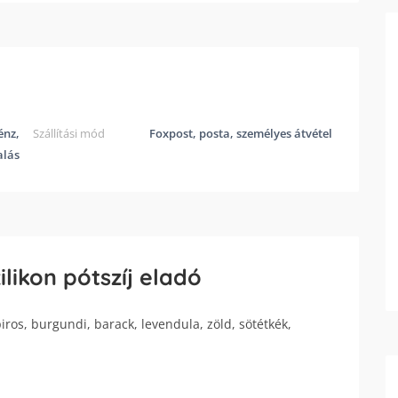
énz,
Szállítási mód
Foxpost, posta, személyes átvétel
alás
ilikon pótszíj eladó
piros, burgundi, barack, levendula, zöld, sötétkék,