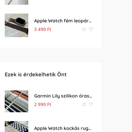
Apple Watch fém leopárd mintás szíj
3 490
Ft
Ezek is érdekelhetik Önt
Garmin Lily szilikon óraszíj – 14mm
2 990
Ft
Apple Watch kockás rugalmas óraszíj