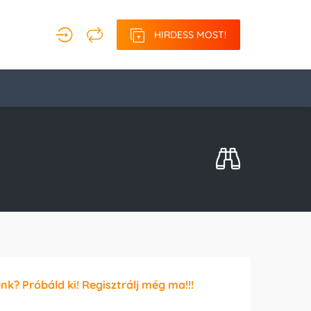
HIRDESS MOST!
unk? Próbáld ki! Regisztrálj még ma!!!