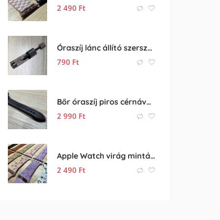
2 490
Ft
Óraszíj lánc állító szerszám
790
Ft
Bőr óraszíj piros cérnával 20mm-es méretben
2 990
Ft
Apple Watch virág mintás dombornyomott óraszíj
2 490
Ft