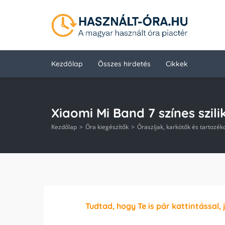
Kezdőlap
Összes hirdetés
Cikkek
Xiaomi Mi Band 7 színes szili
Kezdőlap
Óra kiegészítők
Óraszíjak, karkötők és tartozék
Tudtad, hogy Te is pár kattintással, 