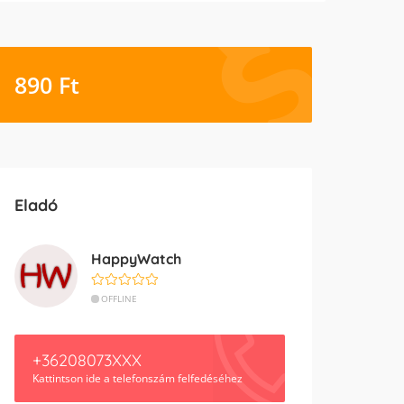
890
Ft
Eladó
HappyWatch
OFFLINE
+36208073XXX
Kattintson ide a telefonszám felfedéséhez