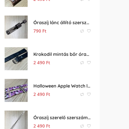
Óraszíj lánc állító szerszám
790
Ft
Krokodil mintás bőr óraszíj (12mm-es befogóval rendelkező órához)
2 490
Ft
Halloween Apple Watch lila színű szilikon óraszíj
2 490
Ft
Óraszíj szerelő szerszám cserélhető fejekkel
2 490
Ft