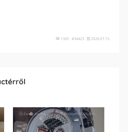
1305 #34423
2026.07.15.
actérről
Zenith
karóra
Budapest XXIII. kerület