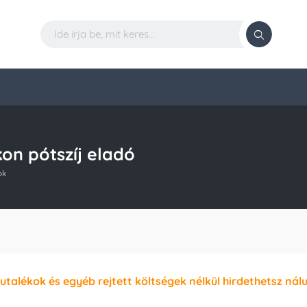
kon pótszíj eladó
ok
jutalékok és egyéb rejtett költségek nélkül hirdethetsz nál