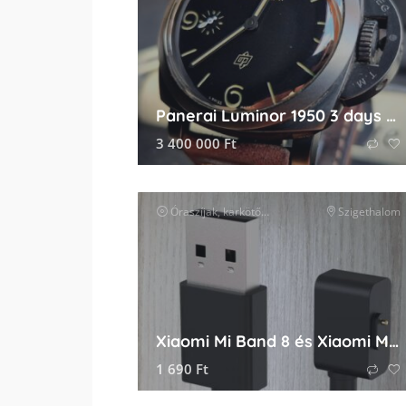
Panerai Luminor 1950 3 days Titano DLC kompletten
3 400 000
Ft
Óraszíjak, karkötők és tartozékok
Szigethalom
óra kiegészít
Xiaomi Mi Band 8 és Xiaomi Mi Band 9 töltőkábel
1 690
Ft