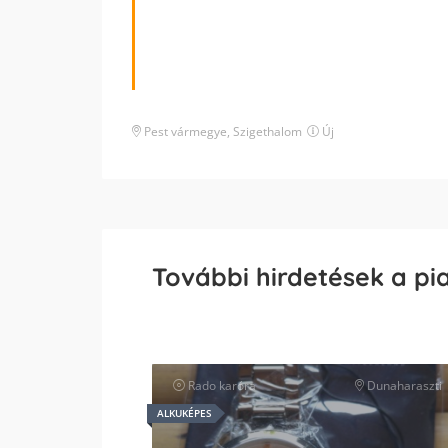
Pest vármegye
,
Szigethalom
Új
További hirdetések a pi
Rado
karóra
Dunaharaszti
ALKUKÉPES