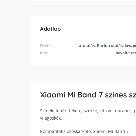
Adatlap
Fizetési
átutalás, Barion utalás, készp
mód
Revolut ut
Xiaomi Mi Band 7 színes sz
Színek: fehér, fekete, szürke, citrom, narancs, 
világoskék.
Kompatibilis okoskarkötő: Xiaomi Mi Band 7