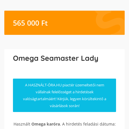
565 000
Ft
Omega Seamaster Lady
A HASZNÁLT-ÓRA.HU piactér üzemeltetői nem
vállalnak felelősséget a hirdetések
valóságtartalmáért! Kérjük, legyen körültekintő a
vásárlások során!
Használt
Omega
karóra
. A hirdetés feladási dátuma: