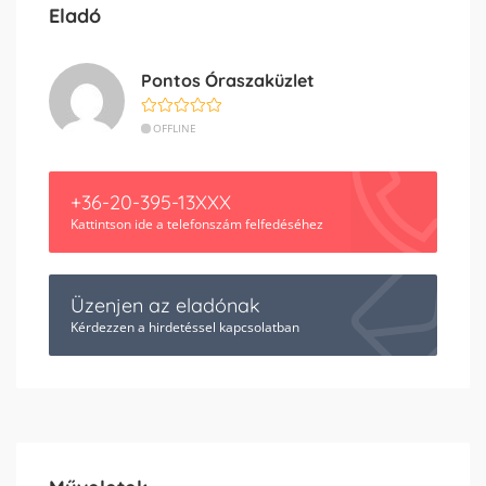
Eladó
Pontos Óraszaküzlet
OFFLINE
+36-20-395-13XXX
Kattintson ide a telefonszám felfedéséhez
Üzenjen az eladónak
Kérdezzen a hirdetéssel kapcsolatban