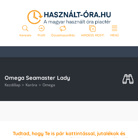
Keresés
Profil
Összehasonlítás
HIRDESS MOST!
MENÜ
Omega Seamaster Lady
Kezdőlap
Karóra
Omega
Tudtad, hogy Te is pár kattintással, jutalékok és