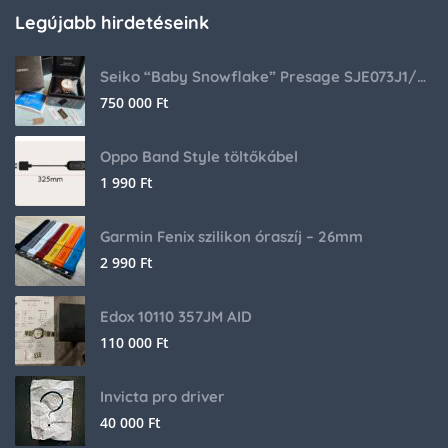
Legújabb hirdetéseink
Seiko “Baby Snowflake” Presage SJE073J1/SARA015 Limited Edition
750 000
Ft
Oppo Band Style töltőkábel
1 990
Ft
Garmin Fenix szilikon óraszíj – 26mm
2 990
Ft
Edox 10110 357JM AID
110 000
Ft
Invicta pro driver
40 000
Ft