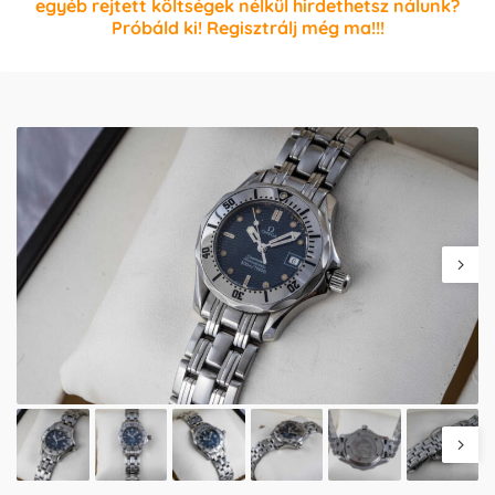
egyéb rejtett költségek nélkül hirdethetsz nálunk?
Próbáld ki! Regisztrálj még ma!!!