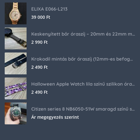
ELIXA E066-L213
39 000
Ft
Keskenyített bőr óraszíj – 20mm és 22mm méretben
2 990
Ft
Krokodil mintás bőr óraszíj (12mm-es befogóval rendelkező órához)
2 490
Ft
Halloween Apple Watch lila színű szilikon óraszíj
2 490
Ft
Citizen series 8 NB6050-51W smaragd színű számlappal
Ár megegyezés szerint