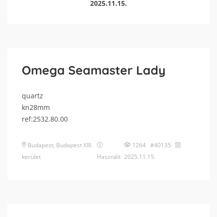
2025.11.15.
Omega Seamaster Lady
quartz
kn28mm
ref:2532.80.00
Budapest
,
Budapest XIII.
1264 #40135
kerület
Használt
2025.11.15.