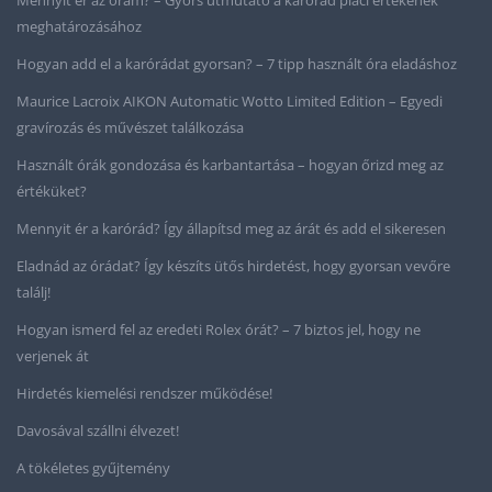
Mennyit ér az órám? – Gyors útmutató a karórád piaci értékének
meghatározásához
Hogyan add el a karórádat gyorsan? – 7 tipp használt óra eladáshoz
Maurice Lacroix AIKON Automatic Wotto Limited Edition – Egyedi
gravírozás és művészet találkozása
Használt órák gondozása és karbantartása – hogyan őrizd meg az
értéküket?
Mennyit ér a karórád? Így állapítsd meg az árát és add el sikeresen
Eladnád az órádat? Így készíts ütős hirdetést, hogy gyorsan vevőre
találj!
Hogyan ismerd fel az eredeti Rolex órát? – 7 biztos jel, hogy ne
verjenek át
Hirdetés kiemelési rendszer működése!
Davosával szállni élvezet!
A tökéletes gyűjtemény