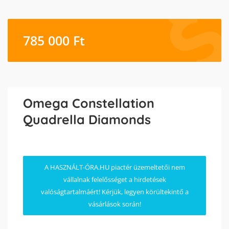
785 000
Ft
Omega Constellation
Quadrella Diamonds
A HASZNÁLT-ÓRA.HU piactér üzemeltetői nem
vállalnak felelősséget a hirdetések
valóságtartalmáért! Kérjük, legyen körültekintő a
vásárlások során!