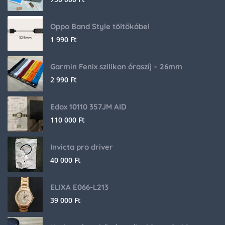
Oppo Band Style töltőkábel
1 990
Ft
Garmin Fenix szilikon óraszíj – 26mm
2 990
Ft
Edox 10110 357JM AID
110 000
Ft
Invicta pro driver
40 000
Ft
ELIXA E066-L213
39 000
Ft