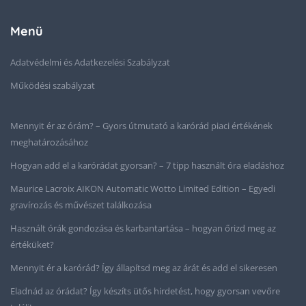
Menü
Adatvédelmi és Adatkezelési Szabályzat
Működési szabályzat
Mennyit ér az órám? – Gyors útmutató a karórád piaci értékének
meghatározásához
Hogyan add el a karórádat gyorsan? – 7 tipp használt óra eladáshoz
Maurice Lacroix AIKON Automatic Wotto Limited Edition – Egyedi
gravírozás és művészet találkozása
Használt órák gondozása és karbantartása – hogyan őrizd meg az
értéküket?
Mennyit ér a karórád? Így állapítsd meg az árát és add el sikeresen
Eladnád az órádat? Így készíts ütős hirdetést, hogy gyorsan vevőre