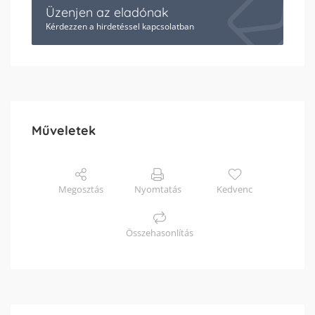
Üzenjen az eladónak
Kérdezzen a hirdetéssel kapcsolatban
Műveletek
Megosztás
Nyomtatás
Kedvenc
Összehasonlítás