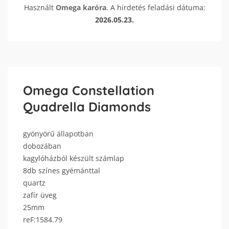
Használt
Omega
karóra
. A hirdetés feladási dátuma:
2026.05.23.
Omega Constellation
Quadrella Diamonds
gyönyörű állapotban
dobozában
kagylóházból készült számlap
8db színes gyémánttal
quartz
zafír üveg
25mm
reF:1584.79