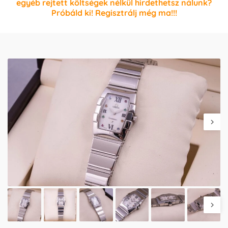
egyéb rejtett költségek nélkül hirdethetsz nálunk?
Próbáld ki! Regisztrálj még ma!!!