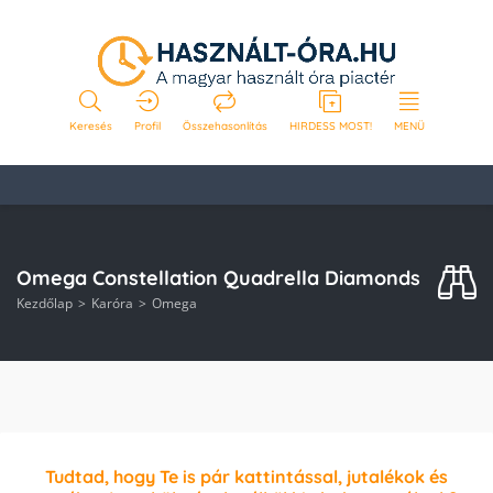
Keresés
Profil
Összehasonlítás
HIRDESS MOST!
MENÜ
Omega Constellation Quadrella Diamonds
Kezdőlap
Karóra
Omega
Tudtad, hogy Te is pár kattintással, jutalékok és