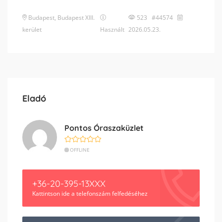
Budapest
,
Budapest XIII.
523 #44574
kerület
Használt
2026.05.23.
Eladó
Pontos Óraszaküzlet
OFFLINE
+36-20-395-13XXX
Kattintson ide a telefonszám felfedéséhez