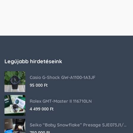
Legújabb hirdetéseink
Casio G-Shock GW-A1100-1A3JF
95 000
Ft
Rolex GMT-Master II 116710LN
4 499 000
Ft
Seiko “Baby Snowflake” Presage SJE073J1/SARA015 Limited Edition
750 000
Ft