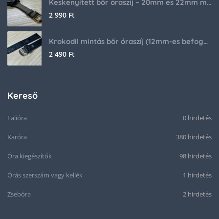
Keskenyített bőr óraszíj – 20mm és 22mm méretben
2 990
Ft
Krokodil mintás bőr óraszíj (12mm-es befogóval rendelkező órához)
2 490
Ft
Kereső
Falióra
0 hirdetés
Karóra
380 hirdetés
Óra kiegészítők
98 hirdetés
Órás szerszám vagy kellék
1 hirdetés
Zsebóra
2 hirdetés