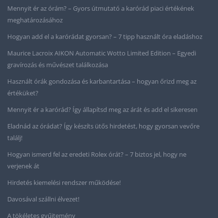
Mennyit ér az órám? – Gyors útmutató a karórád piaci értékének
meghatározásához
Hogyan add el a karórádat gyorsan? – 7 tipp használt óra eladáshoz
Maurice Lacroix AIKON Automatic Wotto Limited Edition – Egyedi
gravírozás és művészet találkozása
Használt órák gondozása és karbantartása – hogyan őrizd meg az
értéküket?
Mennyit ér a karórád? Így állapítsd meg az árát és add el sikeresen
Eladnád az órádat? Így készíts ütős hirdetést, hogy gyorsan vevőre
találj!
Hogyan ismerd fel az eredeti Rolex órát? – 7 biztos jel, hogy ne
verjenek át
Hirdetés kiemelési rendszer működése!
Davosával szállni élvezet!
A tökéletes gyűjtemény