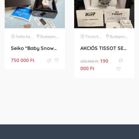
Seiko
karóra
Budapest II. kerület
Tissot
karóra
Budapest II. kerület
Seiko “Baby Snowflake” Presage SJE073J1/SARA015 Limited Edition
AKCIÓS TISSOT SEASTAR PROFESSIONAL 2000 BÚVÁRÓRA
750 000
Ft
190
250 000
Ft
000
Ft