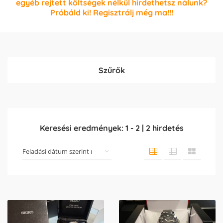
egyéb rejtett költségek nélkül hirdethetsz nálunk?
Próbáld ki! Regisztrálj még ma!!!
Szűrők
Keresési eredmények:
1
-
2
|
2
hirdetés