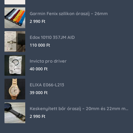
Garmin Fenix szilikon óraszíj – 26mm
2 990
Ft
Edox 10110 357JM AID
110 000
Ft
Invicta pro driver
40 000
Ft
ELIXA E066-L213
39 000
Ft
Keskenyített bőr óraszíj – 20mm és 22mm méretben
2 990
Ft