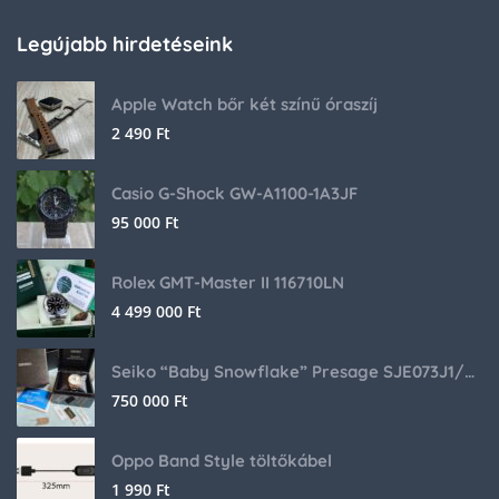
Legújabb hirdetéseink
Apple Watch bőr két színű óraszíj
2 490
Ft
Casio G-Shock GW-A1100-1A3JF
95 000
Ft
Rolex GMT-Master II 116710LN
4 499 000
Ft
Seiko “Baby Snowflake” Presage SJE073J1/SARA015 Limited Edition
750 000
Ft
Oppo Band Style töltőkábel
1 990
Ft