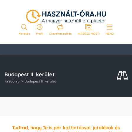
Keresés
Profil
Összehasonlítás
HIRDESS MOST!
MENÜ
Budapest II. kerület
Kezdőlap
Budapest II. kerület
Tudtad, hogy Te is pár kattintással, jutalékok és