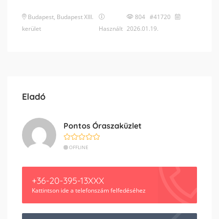
Budapest
,
Budapest XIII.
804 #41720
kerület
Használt
2026.01.19.
Eladó
Pontos Óraszaküzlet
OFFLINE
+36-20-395-13XXX
Kattintson ide a telefonszám felfedéséhez