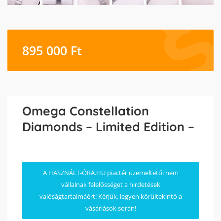
895 000
Ft
Omega Constellation
Diamonds – Limited Edition –
A HASZNÁLT-ÓRA.HU piactér üzemeltetői nem
vállalnak felelősséget a hirdetések
valóságtartalmáért! Kérjük, legyen körültekintő a
vásárlások során!