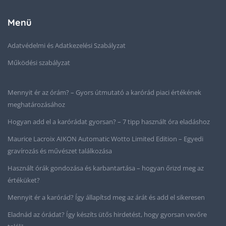
Menü
Adatvédelmi és Adatkezelési Szabályzat
Működési szabályzat
Mennyit ér az órám? – Gyors útmutató a karórád piaci értékének
meghatározásához
Hogyan add el a karórádat gyorsan? – 7 tipp használt óra eladáshoz
Maurice Lacroix AIKON Automatic Wotto Limited Edition – Egyedi
gravírozás és művészet találkozása
Használt órák gondozása és karbantartása – hogyan őrizd meg az
értéküket?
Mennyit ér a karórád? Így állapítsd meg az árát és add el sikeresen
Eladnád az órádat? Így készíts ütős hirdetést, hogy gyorsan vevőre