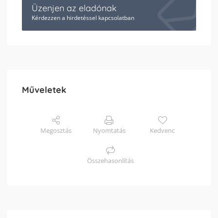
Üzenjen az eladónak
Kérdezzen a hirdetéssel kapcsolatban
Műveletek
Megosztás
Nyomtatás
Kedvenc
Összehasonlítás