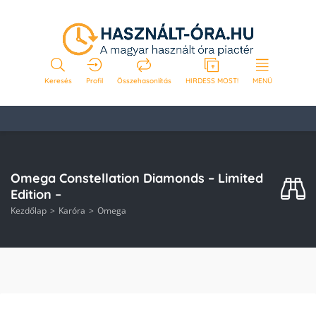
Keresés
Profil
Összehasonlítás
HIRDESS MOST!
MENÜ
Omega Constellation Diamonds – Limited
Edition –
Kezdőlap
Karóra
Omega