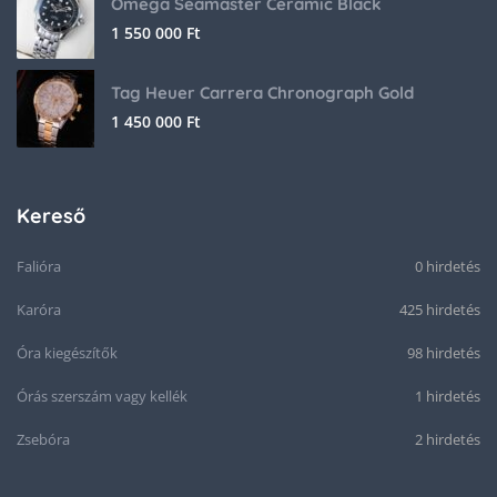
Omega Seamaster Ceramic Black
1 550 000
Ft
Tag Heuer Carrera Chronograph Gold
1 450 000
Ft
Kereső
Falióra
0 hirdetés
Karóra
425 hirdetés
Óra kiegészítők
98 hirdetés
Órás szerszám vagy kellék
1 hirdetés
Zsebóra
2 hirdetés