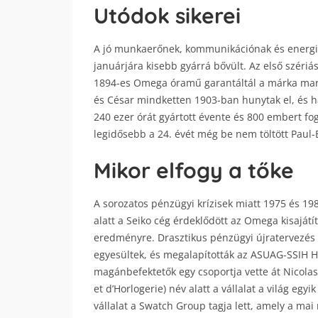
Utódok sikerei
A jó munkaerőnek, kommunikációnak és energia
januárjára kisebb gyárrá bővült. Az első széri
1894-es Omega óramű garantáltál a márka mark
és César mindketten 1903-ban hunytak el, és h
240 ezer órát gyártott évente és 800 embert fo
legidősebb a 24. évét még be nem töltött Paul-
Mikor elfogy a tőke
A sorozatos pénzügyi krízisek miatt 1975 és 1980
alatt a Seiko cég érdeklődött az Omega kisajátí
eredményre. Drasztikus pénzügyi újratervezés 
egyesültek, és megalapították az ASUAG-SSIH H
magánbefektetők egy csoportja vette át Nicola
et d’Horlogerie) név alatt a vállalat a világ egy
vállalat a Swatch Group tagja lett, amely a mai