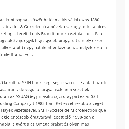
ellátottságnak köszönhetően a kis vállalkozás 1880
ás Labrador & Gurzelen óraművek, csak úgy, mint a híres
eting sikereit. Louis Brandt munkaasztala Louis-Paul
agyták Svájc egyik legnagyobb óragyárát (amely ekkor
glalkoztatott) négy fiatalember kezében, amelyek közül a
Emile Brandt volt.
 között az SSIH banki segítségre szorult. Ez alatt az idő
tása iránt, de végül a tárgyalások nem vezettek
után az ASUAG (egy másik svájci óragyár) és az SSIH
olding Company-t 1983-ban. Két évvel később a céget
s Hayek vezetésével. SMH (Societé de Microélectronique
ik legjelentősebb óragyárává lépett elő. 1998-ban a
 napig is gyártja az Omega órákat és olyan más