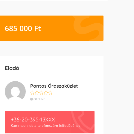
685 000
Ft
Eladó
Pontos Óraszaküzlet
OFFLINE
+36-20-395-13XXX
Kattintson ide a telefonszám felfedéséhez