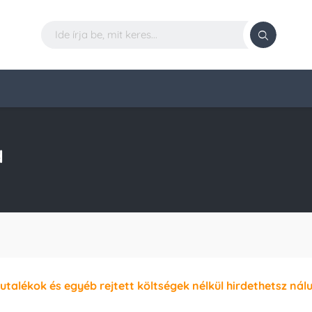
d
jutalékok és egyéb rejtett költségek nélkül hirdethetsz nál