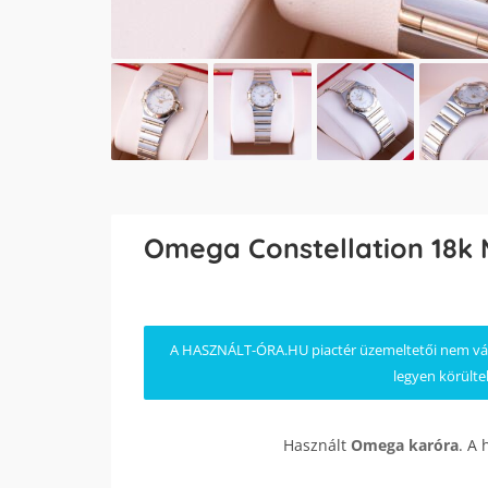
Omega Constellation 18k 
A HASZNÁLT-ÓRA.HU piactér üzemeltetői nem válla
legyen körülte
Használt
Omega
karóra
. A 