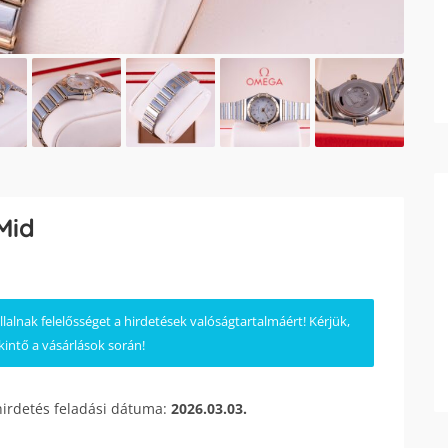
Mid
lnak felelősséget a hirdetések valóságtartalmáért! Kérjük,
kintő a vásárlások során!
hirdetés feladási dátuma:
2026.03.03.