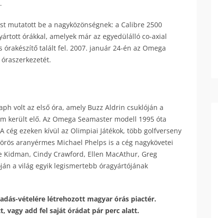
.
tést mutatott be a nagyközönségnek: a Calibre 2500
yártott órákkal, amelyek már az egyedülálló co-axial
 órakészítő talált fel. 2007. január 24-én az Omega
 óraszerkezetét.
 volt az első óra, amely Buzz Aldrin csuklóján a
nem került elő. Az Omega Seamaster modell 1995 óta
A cég ezeken kívül az Olimpiai Játékok, több golfverseny
örös aranyérmes Michael Phelps is a cég nagykövetei
ole Kidman, Cindy Crawford, Ellen MacAthur, Greg
ján a világ egyik legismertebb óragyártójának
adás-vételére létrehozott magyar órás piactér.
 vagy add fel saját órádat pár perc alatt.