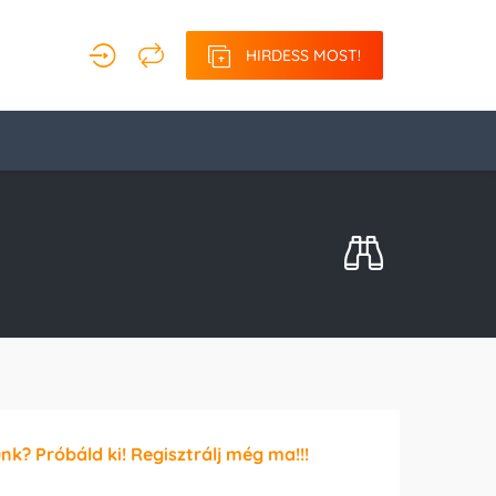
HIRDESS MOST!
unk? Próbáld ki! Regisztrálj még ma!!!