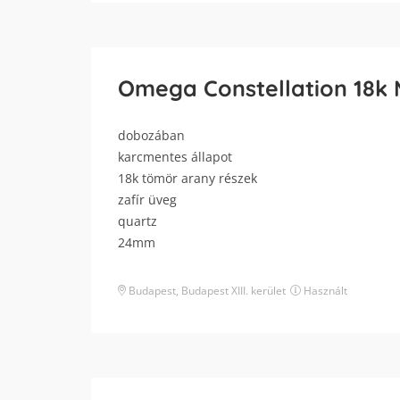
Omega Constellation 18k 
dobozában
karcmentes állapot
18k tömör arany részek
zafír üveg
quartz
24mm
Budapest
,
Budapest XIII. kerület
Használt