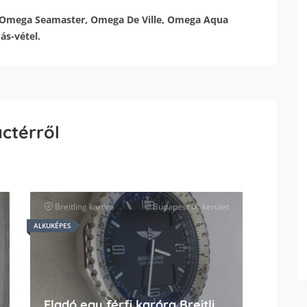
 Omega Seamaster, Omega De Ville, Omega Aqua
ás-vétel.
actérről
ők
Breitling
karóra
Budapest IX. kerület
ALKUKÉPES
Eladó egy férfi karóra Breitlig Chronospace II