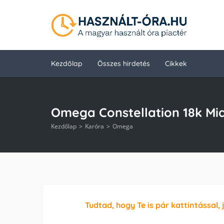
Kezdőlap
Összes hirdetés
Cikkek
Omega Constellation 18k Mi
Kezdőlap
Karóra
Omega
Tudtad, hogy Te is pár kattintással, 