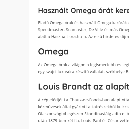
Használt Omega órát kere
Eladó Omega órák és használt Omega karórák ak
Speedmaster, Seamaster, De Ville és más Omega
alatt a Hasznalt-ora.hu-n. Az első hirdetés díj
Omega
Az Omega órák a világon a legismertebb és leg
egy svájci luxusóra készítő vállalat, székhelye 
Louis Brandt az alapí
A cég elődjét La Chaux-de-Fonds-ban alapította
kézművesek által gyártott alkatrészekből kulccs
Olaszországtól egészen Skandináviáig adta el ór
után 1879-ben két fia, Louis-Paul és César vett