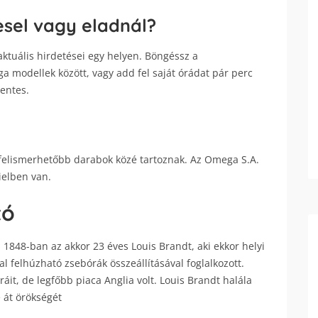
sel vagy eladnál?
tuális hirdetései egy helyen. Böngéssz a
 modellek között, vagy add fel saját órádat pár perc
mentes.
felismerhetőbb darabok közé tartoznak. Az Omega S.A.
Bielben van.
tó
 1848-ban az akkor 23 éves Louis Brandt, aki ekkor helyi
al felhúzható zsebórák összeállításával foglalkozott.
áit, de legfőbb piaca Anglia volt. Louis Brandt halála
e át örökségét