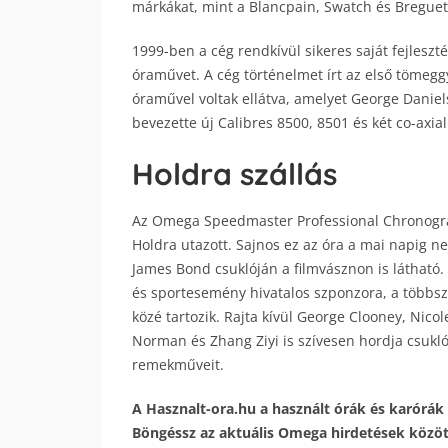
márkákat, mint a Blancpain, Swatch és Breguet
1999-ben a cég rendkívül sikeres saját fejlesz
óraművet. A cég történelmet írt az első tömegg
óraművel voltak ellátva, amelyet George Daniels
bevezette új Calibres 8500, 8501 és két co-axial
Holdra szállás
Az Omega Speedmaster Professional Chronograph
Holdra utazott. Sajnos ez az óra a mai napig 
James Bond csuklóján a filmvásznon is látható. 
és sportesemény hivatalos szponzora, a többsz
közé tartozik. Rajta kívül George Clooney, Nic
Norman és Zhang Ziyi is szívesen hordja csukló
remekműveit.
A Hasznalt-ora.hu a használt órák és karórák 
Böngéssz az aktuális Omega hirdetések között,