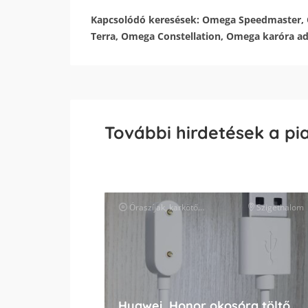
Kapcsolódó keresések: Omega Speedmaster,
Terra, Omega Constellation, Omega karóra ad
További hirdetések a pi
Óraszíjak, karkötők és tartozékok
Szigethalom
óra kiegészít
Huawei, Honor okosóra töltő, töltőkábel