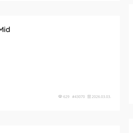
Mid
629 #43070
2026.03.03.