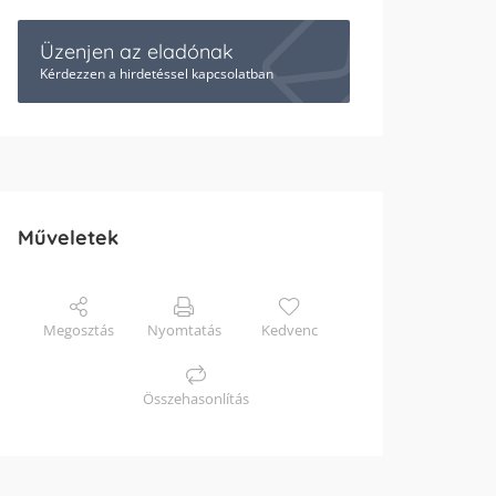
Üzenjen az eladónak
Kérdezzen a hirdetéssel kapcsolatban
Műveletek
Megosztás
Nyomtatás
Kedvenc
Összehasonlítás